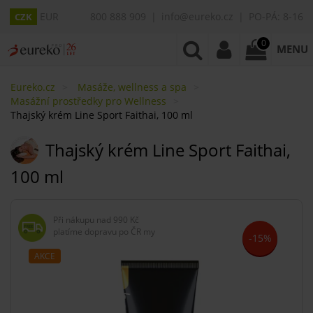
EUR
800 888 909
info@eureko.cz
PO-PÁ: 8-16
CZK
0
MENU
Eureko.cz
Masáže, wellness a spa
Masážní prostředky pro Wellness
Thajský krém Line Sport Faithai, 100 ml
Thajský krém Line Sport Faithai,
100 ml
Při nákupu nad
990 Kč
platíme dopravu po ČR my
-15%
AKCE