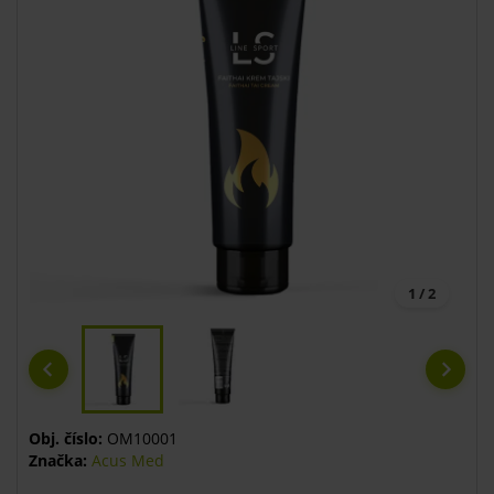
1 / 2
Obj. číslo:
OM10001
Značka:
Acus Med