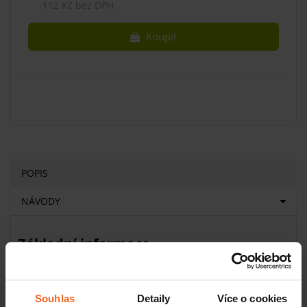
112 Kč bez DPH
Koupit
POPIS
NÁVODY
Základní informace
Objem: 100 ml
Typ: masážní krémy
Účinky: regenerující
Souhlas
Detaily
Více o cookies