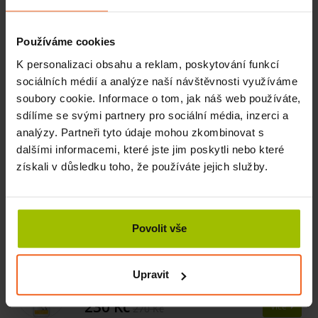
Thajský krém vhodný jak pro sportovce tak všechny, kteří
potřebují
připravit svaly
před fyzickým výkonem nebo
Používáme cookies
uvolnit
svalové
napětí
po fyzické aktivitě. Jedinečné
K personalizaci obsahu a reklam, poskytování funkcí
složení nabízí nástup velice intenzivního
hřejivého
pocitu
sociálních médií a analýze naší návštěvnosti využíváme
prakticky okamžitě po nanasení. Míra intenzity prohřátí
soubory cookie. Informace o tom, jak náš web používáte,
nás při testovaní příjemně překvapila.
sdílíme se svými partnery pro sociální média, inzerci a
analýzy. Partneři tyto údaje mohou zkombinovat s
dalšími informacemi, které jste jim poskytli nebo které
Související produkty
získali v důsledku toho, že používáte jejich služby.
Spitzner hřejivý balzám, 200 ml
SKLADEM
230 Kč
Povolit vše
Více
270 Kč
Spitzner sportovní balzám, 200 ml
Upravit
SKLADEM
230 Kč
Více
270 Kč