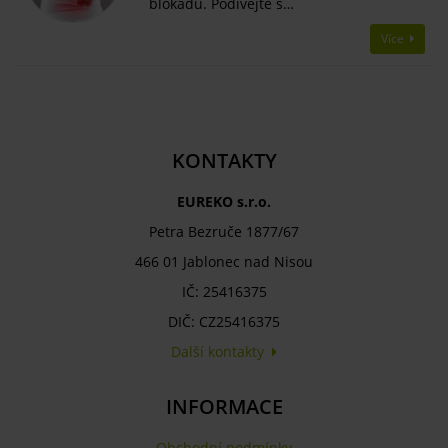
blokádu. Podívejte s…
Více
KONTAKTY
EUREKO s.r.o.
Petra Bezruče 1877/67
466 01 Jablonec nad Nisou
IČ: 25416375
DIČ: CZ25416375
Další kontakty
INFORMACE
Obchodní podmínky