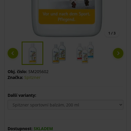
1 / 3
Obj. číslo:
SM205602
Značka:
Spitzner
Další varianty:
Dostupnost:
SKLADEM