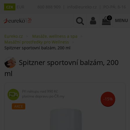
EUR
800 888 909
info@eureko.cz
PO-PÁ: 8-16
CZK
0
MENU
Eureko.cz
Masáže, wellness a spa
Masážní prostředky pro Wellness
Spitzner sportovní balzám, 200 ml
Spitzner sportovní balzám, 200
ml
Při nákupu nad
990 Kč
platíme dopravu po ČR my
-15%
AKCE