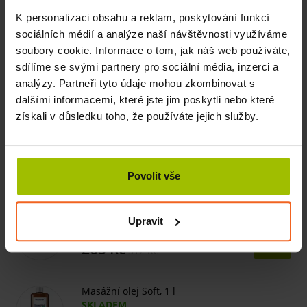
a pro jejich uvolnění.
Při aplikaci se nanese na pokožku takové množství, aby
K personalizaci obsahu a reklam, poskytování funkcí
byla pokožka vlhká, a následně se prostředek vmasíruje do
sociálních médií a analýze naší návštěvnosti využíváme
sucha.
soubory cookie. Informace o tom, jak náš web používáte,
sdílíme se svými partnery pro sociální média, inzerci a
Spitzner sportovní balzám:
Tento ošetřující sportovní
analýzy. Partneři tyto údaje mohou zkombinovat s
balzám se používá před i po sportování. Kromě
dalšími informacemi, které jste jim poskytli nebo které
uvolňujících účinků na svaly podporuje prokrvení a
získali v důsledku toho, že používáte jejich služby.
zvlhčuje vysušenou pokožku.
Související produkty
Povolit vše
REA TAPE Premium, 5 cm x 5 m, šedý
Upravit
SKLADEM
265 Kč
Více
312 Kč
Masážní olej Soft, 1 l
SKLADEM