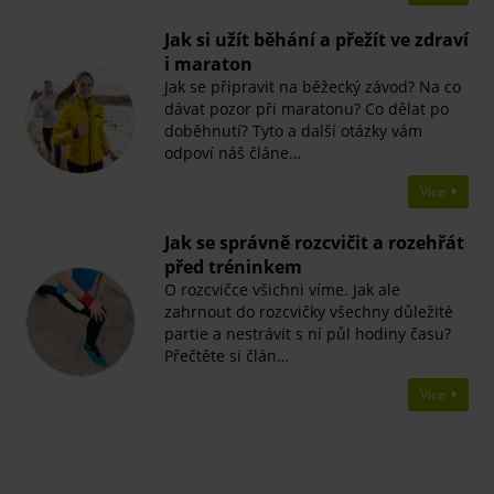
Jak si užít běhání a přežít ve zdraví
i maraton
Jak se připravit na běžecký závod? Na co
dávat pozor při maratonu? Co dělat po
doběhnutí? Tyto a další otázky vám
odpoví náš článe…
Více
Jak se správně rozcvičit a rozehřát
před tréninkem
O rozcvičce všichni víme. Jak ale
zahrnout do rozcvičky všechny důležité
partie a nestrávit s ní půl hodiny času?
Přečtěte si člán…
Více