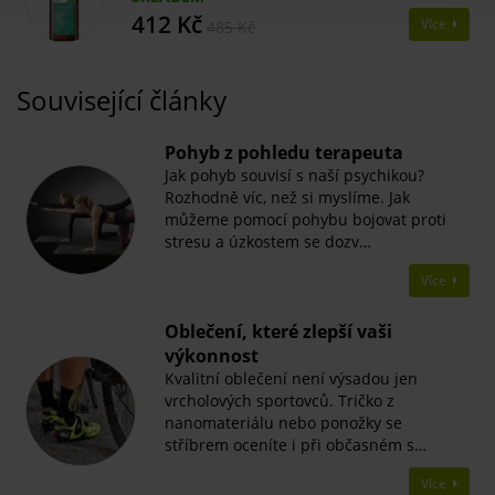
412 Kč
Více
485 Kč
Související články
Pohyb z pohledu terapeuta
Jak pohyb souvisí s naší psychikou?
Rozhodně víc, než si myslíme. Jak
můžeme pomocí pohybu bojovat proti
stresu a úzkostem se dozv…
Více
Oblečení, které zlepší vaši
výkonnost
Kvalitní oblečení není výsadou jen
vrcholových sportovců. Tričko z
nanomateriálu nebo ponožky se
stříbrem oceníte i při občasném s…
Více