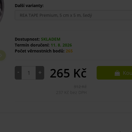
Další varianty:
Dostupnost:
SKLADEM
Termín doručení:
11. 8. 2026
Počet věrnostních bodů:
265
265
Kč
-
+
Kou
312 Kč
237 Kč bez DPH