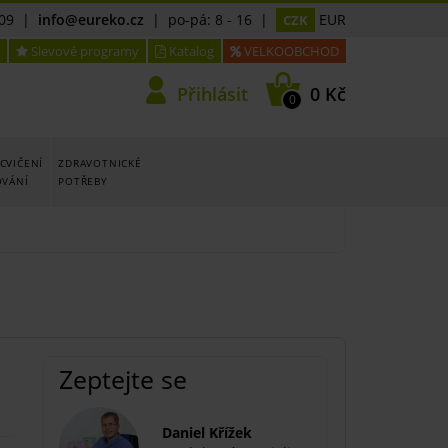
09
|
info@eureko.cz
| po-pá: 8 - 16 |
EUR
CZK
Slevové programy
Katalog
VELKOOBCHOD
Přihlásit
0 Kč
0
CVIČENÍ
ZDRAVOTNICKÉ
OVÁNÍ
POTŘEBY
Zeptejte se
Daniel Křížek