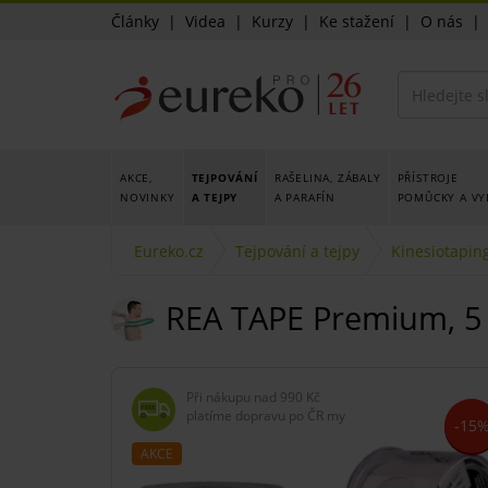
Články
|
Videa
|
Kurzy
|
Ke stažení
|
O nás
AKCE,
TEJPOVÁNÍ
RAŠELINA, ZÁBALY
PŘÍSTROJE
NOVINKY
A TEJPY
A PARAFÍN
POMŮCKY A VY
Eureko.cz
Tejpování a tejpy
Kinesiotapin
REA TAPE Premium, 5 
Při nákupu nad
990 Kč
platíme dopravu po ČR my
-15
AKCE