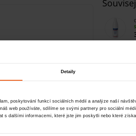
Souvisej
O
T
Detaily
ně navržena a určena pro sportovní
 jako je
vysoká vlhkost, vítr
či
nízké
T
ze kterého jsou tejpy vyrobeny. Tímto
á
,
lesklá a jemná
, ale současně i
velmi
klam, poskytování funkcí sociálních médií a analýze naší návšt
ilná
, a proto zvládá i velice
nepříjemné
 náš web používáte, sdílíme se svými partnery pro sociální média
 s dalšími informacemi, které jste jim poskytli nebo které získa
L