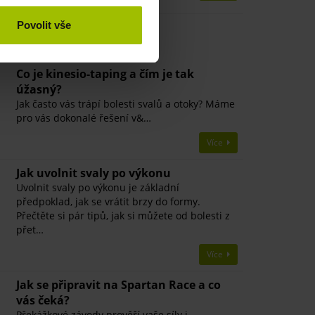
Povolit vše
ící články
Co je kinesio-taping a čím je tak
úžasný?
Jak často vás trápí bolesti svalů a otoky? Máme
pro vás dokonalé řešení v&…
Více
​Jak uvolnit svaly po výkonu
Uvolnit svaly po výkonu je základní
předpoklad, jak se vrátit brzy do formy.
Přečtěte si pár tipů, jak si můžete od bolesti z
přet…
Více
Jak se připravit na Spartan Race a co
vás čeká?
Překážkové závody prověří vaše síly i