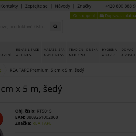
|
Kontakty
|
Zeptejte se
|
Návody
|
Značky
+420 800 888 9
Odstoupení
Doprava a platba
REHABILITACE
MASÁŽE, SPA
TRADIČNÍ ČÍNSKÁ
HYGIENA
DOMÁCÍ 
BAVENÍ
A FITNESS
A WELLNESS
MEDICÍNA
A PAPÍR
A POSIL
g
REA TAPE Premium, 5 cm x 5 m, šedý
cm x 5 m, šedý
Obj. číslo:
RT5015
EAN:
8809261002868
%
Značka:
REA TAPE