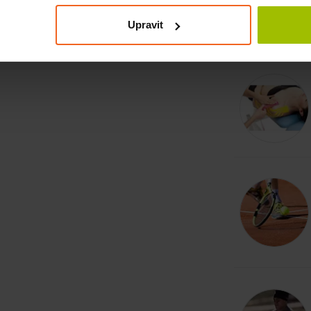
omáhá tělu správně reagovat na zátěž a
Upravit
Souvisej