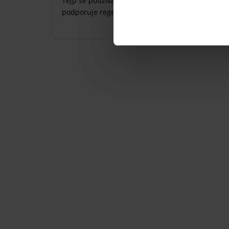
Tejp se používá při bolestech svalů a kloubů. P
podporuje regeneraci.