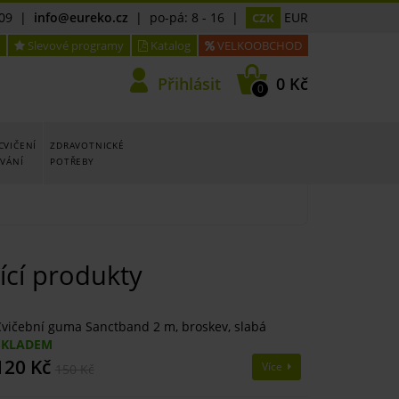
09
|
info@eureko.cz
| po-pá: 8 - 16 |
EUR
CZK
Slevové programy
Katalog
VELKOOBCHOD
Přihlásit
0 Kč
0
CVIČENÍ
ZDRAVOTNICKÉ
OVÁNÍ
POTŘEBY
ící produkty
vičební guma Sanctband 2 m, broskev, slabá
SKLADEM
120 Kč
Více
150 Kč