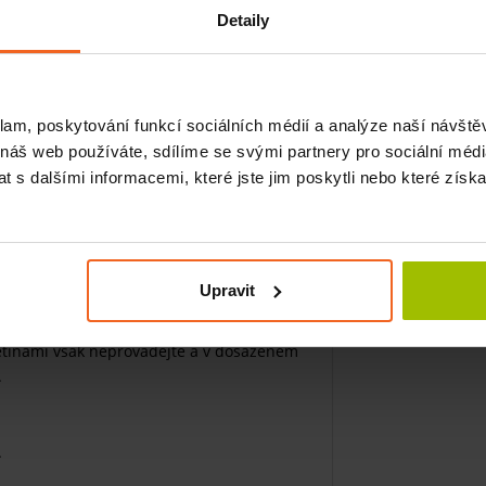
Detaily
Obrázek 187
klam, poskytování funkcí sociálních médií a analýze naší návšt
 ohýbejte (flexe) loketní klouby proti
 náš web používáte, sdílíme se svými partnery pro sociální média
 s dalšími informacemi, které jste jim poskytli nebo které získa
 (flexe) v loketních kloubech brzděte tah
loketních kloubech, v celém průběhu
xtenze) v loketních kloubech;
Upravit
ctband tak, jako byste chtěli ohnout paže
četinami však neprovádějte a v dosaženém
.
.