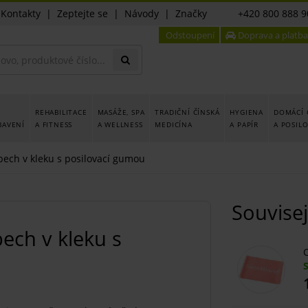
|
Kontakty
|
Zeptejte se
|
Návody
|
Značky
+420 800 888 9
Odstoupení
Doprava a platba
REHABILITACE
MASÁŽE, SPA
TRADIČNÍ ČÍNSKÁ
HYGIENA
DOMÁCÍ 
BAVENÍ
A FITNESS
A WELLNESS
MEDICÍNA
A PAPÍR
A POSIL
bech v kleku s posilovací gumou
Souvisej
ech v kleku s
C