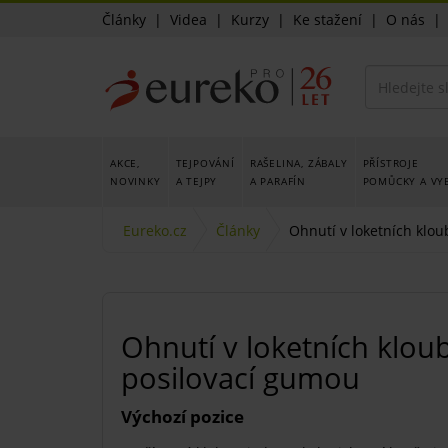
Články
|
Videa
|
Kurzy
|
Ke stažení
|
O nás
AKCE,
TEJPOVÁNÍ
RAŠELINA, ZÁBALY
PŘÍSTROJE
NOVINKY
A TEJPY
A PARAFÍN
POMŮCKY A VY
Eureko.cz
Články
Ohnutí v loketních klou
Ohnutí v loketních kloub
posilovací gumou
Výchozí pozice