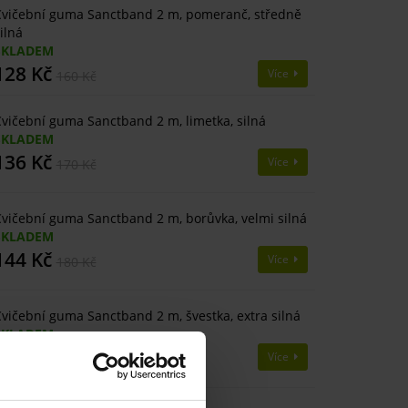
vičební guma Sanctband 2 m, pomeranč, středně
ilná
SKLADEM
128 Kč
Více
160 Kč
vičební guma Sanctband 2 m, limetka, silná
SKLADEM
136 Kč
Více
170 Kč
vičební guma Sanctband 2 m, borůvka, velmi silná
SKLADEM
144 Kč
Více
180 Kč
vičební guma Sanctband 2 m, švestka, extra silná
SKLADEM
168 Kč
Více
210 Kč