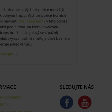
ních kloubech. Výchozí pozice musí být
k pohybu trupu. Výchozí pozice horních
mi navinutí
posilovací gumy
v této poloze.
oktí podle toho, na kterou svalovou
iceps brachii (dvojhlavý sval pažní)
(hluboký sval pažní) směřuje dlaň k zemi a
měřuje palec vzhůru.
ovací gumy
RMACE
SLEDUJTE NÁS
ní podmínky
 řád