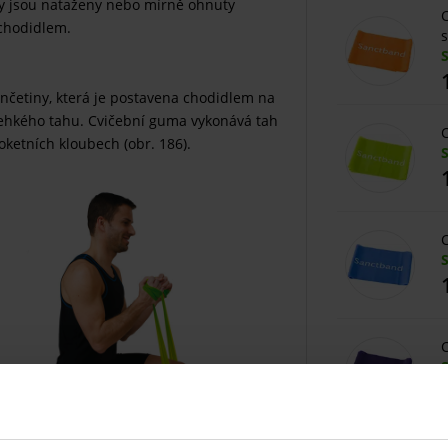
ny jsou nataženy nebo mírně ohnuty
C
 chodidlem.
s
nčetiny, která je postavena chodidlem na
lehkého tahu. Cvičební guma vykonává tah
C
oketních kloubech (obr. 186).
C
C