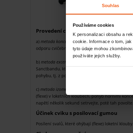
Souhlas
Obrázek 186
Používáme cookies
Provedení cviku
K personalizaci obsahu a re
a)
metoda koncentrické kontrakce:
z výchozí pozice
cookie. Informace o tom, jak
odporu cvičební gumy (obr. 187);
tyto údaje mohou zkombinovat
používáte jejich služby.
b)
metoda excentrické kontrakce:
z pozice v ohnutí
Sanctbandu, který provádí natažení (extenze) v 
pohybu, tj. z polohy ohnutí (flexe) do natažení (e
c)
metoda izometrické kontrakce:
zatáhněte za San
(flexe) v loketních kloubech, pohyb horními kon
napětí několik sekund setrvejte, poté tah povolte
Účinek cviku s posilovací gumou
Posílení svalů, které ohýbají (flexe) loketní klouby