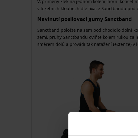
Vzpřímený klek na jednom koleni, horní končeti
v loketních kloubech dle fixace Sanctbandu pod
Navinutí posilovací gumy Sanctband
Sanctband položte na zem pod chodidlo dolní ko
zemi, pruhy Sanctbandu oviňte kolem rukou za 
směrem dolů a provádí tak natažení (extenze) v l