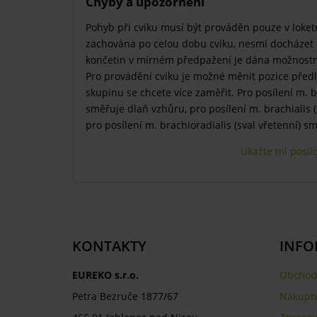
Chyby a upozornění
Pohyb při cviku musí být prováděn pouze v loket
zachována po celou dobu cviku, nesmí docházet 
končetin v mírném předpažení je dána možnost
Pro provádění cviku je možné měnit pozice předl
skupinu se chcete více zaměřit. Pro posílení m. b
směřuje dlaň vzhůru, pro posílení m. brachialis 
pro posílení m. brachioradialis (sval vřetenní) s
Ukažte mi posil
KONTAKTY
INFO
EUREKO s.r.o.
Obchod
Petra Bezruče 1877/67
Nákupní