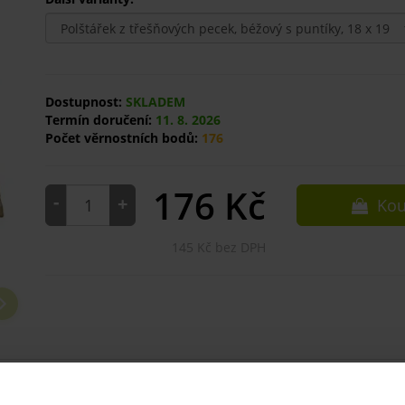
Dostupnost:
SKLADEM
Termín doručení:
11. 8. 2026
Počet věrnostních bodů:
176
176
Kč
-
+
Kou
145 Kč bez DPH