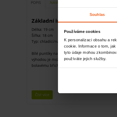
POPIS
NÁVODY
Souhlas
Základní informace
Délka: 19 cm
Používáme cookies
Šířka: 18 cm
K personalizaci obsahu a re
Typ: chladící/nahřívací polštářky
cookie. Informace o tom, jak
tyto údaje mohou zkombinovat
Bílé puntíky na béžovém podkladu nabízí polštář
používáte jejich služby.
výhodou je možnost
nahřátí či zchlazení
, a tím 
bolavému břichu či hlavě.
Číst více