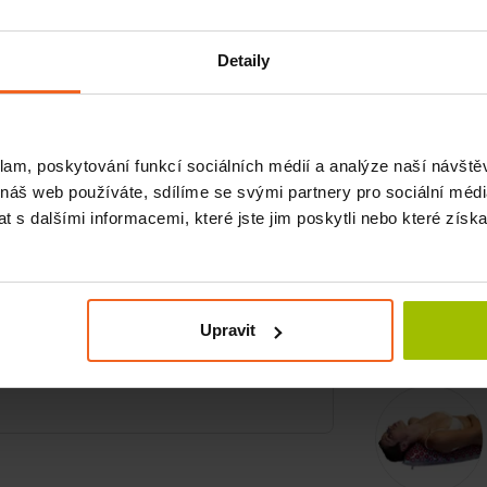
Souvisej
Detaily
P
klam, poskytování funkcí sociálních médií a analýze naší návšt
 náš web používáte, sdílíme se svými partnery pro sociální média
C
P
 s dalšími informacemi, které jste jim poskytli nebo které získa
ek vyplněný třešňovými peckami, jejichž
tak uleví nejen kloubům a svalům, ale i
Souvisej
Upravit