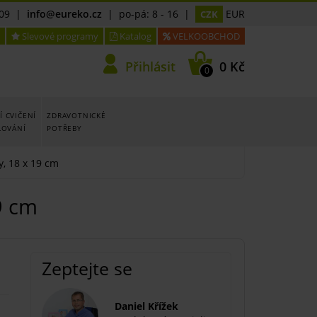
09
|
info@eureko.cz
| po-pá: 8 - 16 |
EUR
CZK
Slevové programy
Katalog
VELKOOBCHOD
Přihlásit
0 Kč
0
 CVIČENÍ
ZDRAVOTNICKÉ
LOVÁNÍ
POTŘEBY
y, 18 x 19 cm
9 cm
Zeptejte se
Daniel Křížek