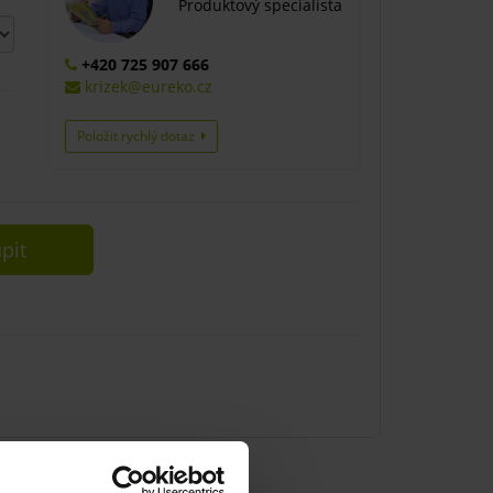
Produktový specialista
+420 725 907 666
krizek@eureko.cz
Položit rychlý dotaz
pit