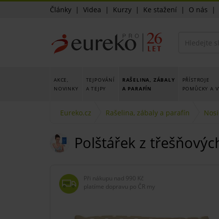
Články
|
Videa
|
Kurzy
|
Ke stažení
|
O nás
AKCE,
TEJPOVÁNÍ
RAŠELINA, ZÁBALY
PŘÍSTROJE
NOVINKY
A TEJPY
A PARAFÍN
POMŮCKY A V
Eureko.cz
Rašelina, zábaly a parafín
Nosi
Polštářek z třešňovýc
Při nákupu nad
990 Kč
platíme dopravu po ČR my