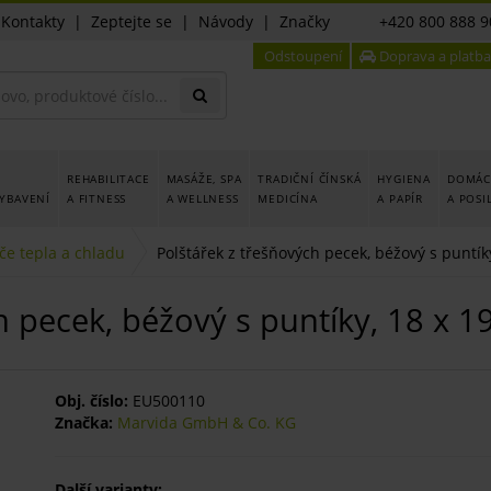
|
Kontakty
|
Zeptejte se
|
Návody
|
Značky
+420 800 888 9
Odstoupení
Doprava a platba
REHABILITACE
MASÁŽE, SPA
TRADIČNÍ ČÍNSKÁ
HYGIENA
DOMÁCÍ
YBAVENÍ
A FITNESS
A WELLNESS
MEDICÍNA
A PAPÍR
A POSI
če tepla a chladu
Polštářek z třešňových pecek, béžový s puntík
h pecek, béžový s puntíky, 18 x 1
Obj. číslo:
EU500110
Značka:
Marvida GmbH & Co. KG
Další varianty: