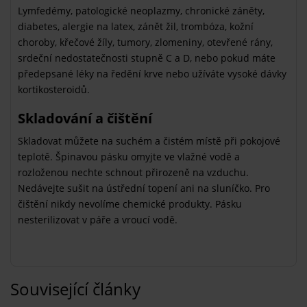
Lymfedémy, patologické neoplazmy, chronické záněty,
diabetes, alergie na latex, zánět žil, trombóza, kožní
choroby, křečové žíly, tumory, zlomeniny, otevřené rány,
srdeční nedostatečnosti stupně C a D, nebo pokud máte
předepsané léky na ředění krve nebo užíváte vysoké dávky
kortikosteroidů.
Skladování a čištění
Skladovat můžete na suchém a čistém místě při pokojové
teplotě. Špinavou pásku omyjte ve vlažné vodě a
rozloženou nechte schnout přirozeně na vzduchu.
Nedávejte sušit na ústřední topení ani na sluníčko. Pro
čištění nikdy nevolíme chemické produkty. Pásku
nesterilizovat v páře a vroucí vodě.
Související články