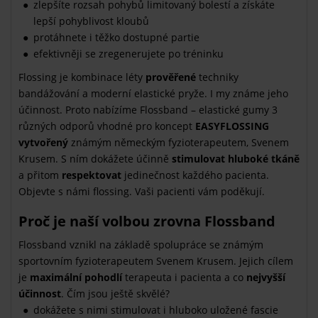
zlepšíte rozsah pohybů limitovaný bolestí a získáte
lepší pohyblivost kloubů
protáhnete i těžko dostupné partie
efektivněji se zregenerujete po tréninku
Flossing je kombinace léty
prověřené
techniky
bandážování a moderní elastické pryže. I my známe jeho
účinnost. Proto nabízíme Flossband – elastické gumy 3
různých odporů vhodné pro koncept
EASYFLOSSING
vytvořený
známým německým fyzioterapeutem, Svenem
Krusem. S ním dokážete účinně
stimulovat hluboké tkáně
a přitom
respektovat
jedinečnost každého pacienta.
Objevte s námi flossing. Vaši pacienti vám poděkují.
Proč je naší volbou zrovna Flossband
Flossband vznikl na základě spolupráce se známým
sportovním fyzioterapeutem Svenem Krusem. Jejich cílem
je
maximální pohodlí
terapeuta i pacienta a co
nejvyšší
účinnost
. Čím jsou ještě skvělé?
dokážete s nimi stimulovat i hluboko uložené fascie