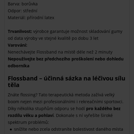
Barva: borůvka
Odpor: střední
Materiál: přírodní latex
Trvanlivost:
výrobce garantuje možnost skladování gumy
od data výroby ve stejné kvalitě po dobu 3 let
Varování:
Nenechávejte Flossband na místě déle než 2 minuty
Nepoužívejte bez předchozího proškolení nebo dohledu
odborníka
Flossband – účinná sázka na léčivou sílu
těla
Znáte flossing? Tato terapeutická metoda zažívá velký
boom nejen mezi profesionálními i rekreačními sportovci.
Díky několika stupňům odporu se hodí
pro každého bez
rozdílu věku a pohlaví
. Dokonale s ní vyřešíte široké
spektrum problémů:
snížíte nebo zcela odstraníte bolestivost daného místa