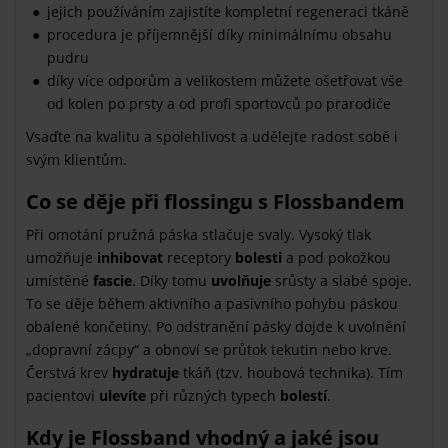
jejich používáním zajistíte kompletní regeneraci tkáně
procedura je příjemnější díky minimálnímu obsahu
pudru
díky více odporům a velikostem můžete ošetřovat vše
od kolen po prsty a od profi sportovců po prarodiče
Vsaďte na kvalitu a spolehlivost a udělejte radost sobě i
svým klientům.
Co se děje při flossingu s Flossbandem
Při omotání pružná páska stlačuje svaly. Vysoký tlak
umožňuje
inhibovat
receptory
bolesti
a pod pokožkou
umístěné
fascie
. Díky tomu
uvolňuje
srůsty a slabé spoje.
To se děje během aktivního a pasivního pohybu páskou
obalené končetiny. Po odstranění pásky dojde k uvolnění
„dopravní zácpy“ a obnoví se průtok tekutin nebo krve.
Čerstvá krev
hydratuje
tkáň (tzv. houbová technika). Tím
pacientovi
ulevíte
při různých typech
bolestí
.
Kdy je Flossband vhodný a jaké jsou