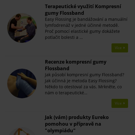
Terapeutické využití Kompresní
gumy Flossband
Easy Flossing je bandážování a manuální
lymfodrenáž v jedné účinné metodě.
Proč pomocí elastické gumy dokážete
potlačit bolesti a …
Více
Recenze kompresní gumy
Flossband
Jak působí kompresní gumy Flossband?
Jak účinná je metoda Easy Flossing?
Někdo to otestoval za vás. Mrkněte, co
nám o terapeutické…
Více
Jak (vám) produkty Eureko
pomohou v přípravě na
"olympiádu"