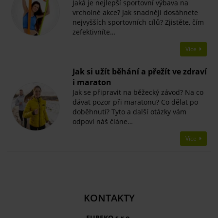
Jaká je nejlepší sportovní výbava na
vrcholné akce? Jak snadněji dosáhnete
nejvyšších sportovních cílů? Zjistěte, čím
zefektivníte…
Více
Jak si užít běhání a přežít ve zdraví
i maraton
Jak se připravit na běžecký závod? Na co
dávat pozor při maratonu? Co dělat po
doběhnutí? Tyto a další otázky vám
odpoví náš článe…
Více
KONTAKTY
EUREKO s.r.o.