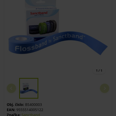
1 / 1
Obj. číslo:
BS400003
EAN:
9555514005122
Značka:
Sanctband