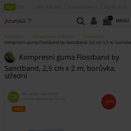
EUR
800 888 909
info@eureko.cz
PO-PÁ: 8-16
CZK
0
MENU
Eureko.cz
Rehabilitace a fitness
Flossband
Kompresní guma Flossband by Sanctband, 2,5 cm x 2 m, borůvka,
Kompresní guma Flossband by
Sanctband, 2,5 cm x 2 m, borůvka,
střední
Při nákupu nad
990 Kč
platíme dopravu po ČR my
-20%
AKCE