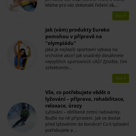
Máme pro vás dokonalé řešení v&…
Více
Jak (vám) produkty Eureko
pomohou v přípravě na
"olympiádu"
Jaká je nejlepší sportovní výbava na
vrcholné akce? Jak snadněji dosáhnete
nejvyšších sportovních cílů? Zjistěte, čím
zefektivníte…
Více
Vše, co potřebujete vědět o
lyžování – příprava, rehabilitace,
relaxace, úrazy
Lyžování – oblíbené zimní radovánky.
Buďte na ně připraveni. Jak se dostat
před lyžováním do kondice? Co k lyžování
potřebujete a …