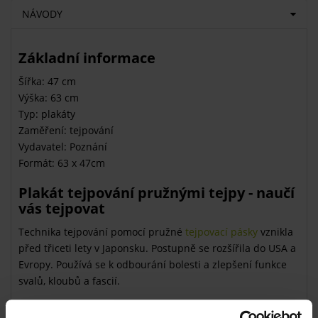
NÁVODY
Základní informace
Šířka: 47 cm
Výška: 63 cm
Typ: plakáty
Zaměření: tejpování
Vydavatel: Poznání
Formát: 63 x 47cm
Plakát tejpování pružnými tejpy - naučí
vás tejpovat
Technika tejpování pomocí pružné
tejpovací pásky
vznikla
před třiceti lety v Japonsku. Postupně se rozšířila do USA a
Evropy. Používá se k odbourání bolesti a zlepšení funkce
svalů, kloubů a fascií.
Naučte se s pomocí plakátu aplikaci pružného tejpu na