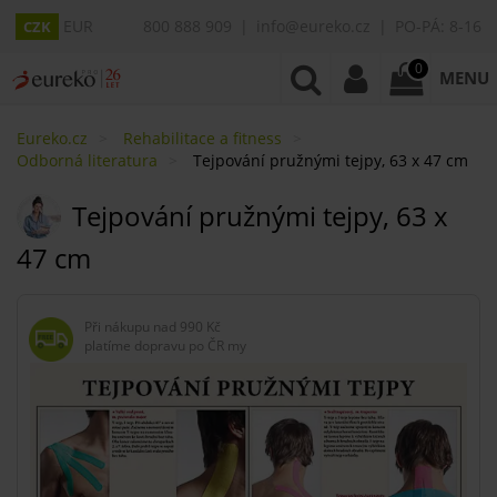
EUR
800 888 909
info@eureko.cz
PO-PÁ: 8-16
CZK
0
MENU
Eureko.cz
Rehabilitace a fitness
Odborná literatura
Tejpování pružnými tejpy, 63 x 47 cm
Tejpování pružnými tejpy, 63 x
47 cm
Při nákupu nad
990 Kč
platíme dopravu po ČR my