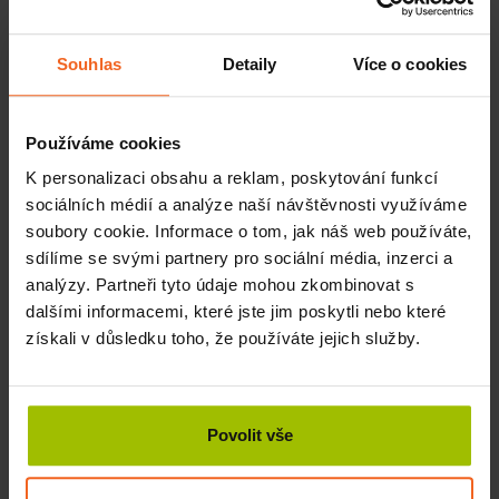
kůži a tím aktivujte proprioreceptory, čímž dojde k
uvolnění horní vrstvy kůže od podkoží a podkoží od fascií a
Souhlas
Detaily
Více o cookies
vznikne tak větší prostor pro uvolnění svalu a jeho
regeneraci.
Používáme cookies
Díky tejpování podpoříte krevní a mízní oběh, a tím
působíte blahodárně na hojení svalových ruptur.
K personalizaci obsahu a reklam, poskytování funkcí
Napomůžete stabilizovat klouby a zlepšíte stav
sociálních médií a analýze naší návštěvnosti využíváme
pooperačních jizev.
soubory cookie. Informace o tom, jak náš web používáte,
sdílíme se svými partnery pro sociální média, inzerci a
Může se kombinovat i s běžnými stabilizačními
pevnými
analýzy. Partneři tyto údaje mohou zkombinovat s
tejpy
.
dalšími informacemi, které jste jim poskytli nebo které
získali v důsledku toho, že používáte jejich služby.
Víte, jak správně tejpovat?
Povolit vše