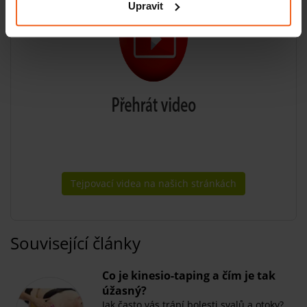
Upravit
Tejpovací videa na našich stránkách
Související články
Co je kinesio-taping a čím je tak
úžasný?
Jak často vás trápí bolesti svalů a otoky?