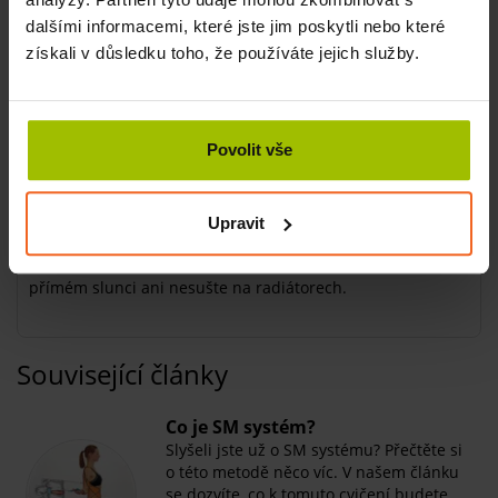
výborná pomůcka pro balanční cviky a výstup na step
cvičení s nohou položenou na balanční podložce nebo
dalšími informacemi, které jste jim poskytli nebo které
vkleče
získali v důsledku toho, že používáte jejich služby.
při cvicích vsedě s ní skvěle podložíte nohy
Aby vám balanční podložka dlouho a
dobře sloužila,
Povolit vše
dodržujte následující pravidla:
Při cvičení na
balanční podložce
si
zujte boty
. Jejich hrany
Upravit
podložce nesvědčí.
Skladujte v suchu a při pokojové teplotě. Nenechávejte na
přímém slunci ani nesušte na radiátorech.
Související články
Co je SM systém?
Slyšeli jste už o SM systému? Přečtěte si
o této metodě něco víc. V našem článku
se dozvíte, co k tomuto cvičení budete