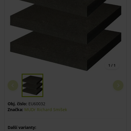
1 / 1
Obj. číslo:
EU60032
Značka:
MUDr Richard Smíšek
Další varianty: