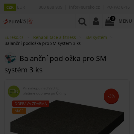
EUR
800 888 909
info@eureko.cz
PO-PÁ: 8-16
CZK
0
MENU
Eureko.cz
Rehabilitace a fitness
SM systém
Balanční podložka pro SM systém 3 ks
Balanční podložka pro SM
systém 3 ks
Při nákupu nad
990 Kč
platíme dopravu po ČR my
-3%
DOPRAVA ZDARMA
AKCE