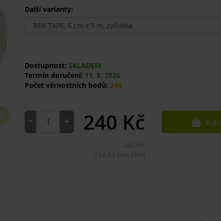
Další varianty:
Dostupnost:
SKLADEM
Termín doručení:
11. 8. 2026
Počet věrnostních bodů:
240
240
Kč
-
+
Kou
282 Kč
214 Kč bez DPH