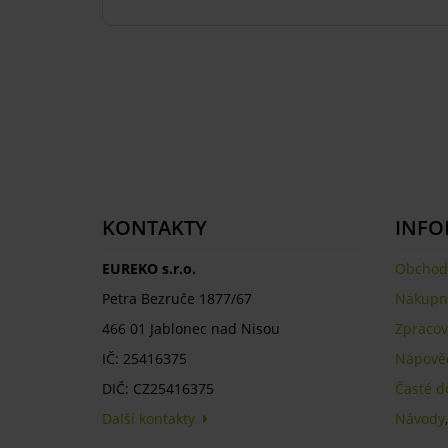
KONTAKTY
INFO
EUREKO s.r.o.
Obchod
Petra Bezruče 1877/67
Nákupní
466 01 Jablonec nad Nisou
Zpracov
IČ: 25416375
Nápově
DIČ: CZ25416375
Časté d
Další kontakty
Návody