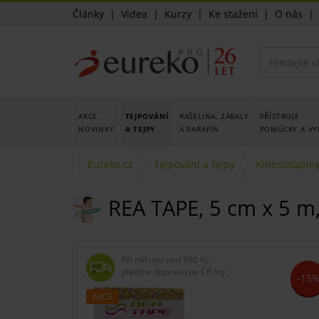
Články
|
Videa
|
Kurzy
|
Ke stažení
|
O nás
AKCE,
TEJPOVÁNÍ
RAŠELINA, ZÁBALY
PŘÍSTROJE
NOVINKY
A TEJPY
A PARAFÍN
POMŮCKY A VY
Eureko.cz
Tejpování a tejpy
Kinesiotapin
REA TAPE, 5 cm x 5 m,
Při nákupu nad
990 Kč
platíme dopravu po ČR my
-15
AKCE