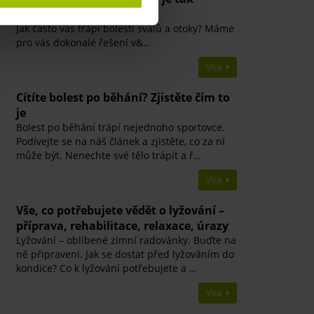
úžasný?
Jak často vás trápí bolesti svalů a otoky? Máme
pro vás dokonalé řešení v&…
Více
​Cítíte bolest po běhání? Zjistěte čím to
je
Bolest po běhání trápí nejednoho sportovce.
Podívejte se na náš článek a zjistěte, co za ní
může být. Nenechte své tělo trápit a ř…
Více
Vše, co potřebujete vědět o lyžování –
příprava, rehabilitace, relaxace, úrazy
Lyžování – oblíbené zimní radovánky. Buďte na
ně připraveni. Jak se dostat před lyžováním do
kondice? Co k lyžování potřebujete a …
Více