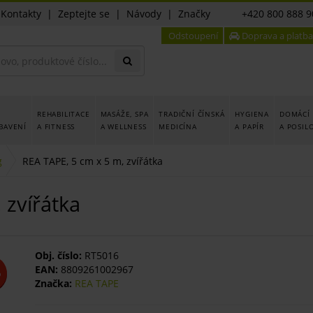
|
Kontakty
|
Zeptejte se
|
Návody
|
Značky
+420 800 888 9
Odstoupení
Doprava a platba
REHABILITACE
MASÁŽE, SPA
TRADIČNÍ ČÍNSKÁ
HYGIENA
DOMÁCÍ 
BAVENÍ
A FITNESS
A WELLNESS
MEDICÍNA
A PAPÍR
A POSIL
g
REA TAPE, 5 cm x 5 m, zvířátka
 zvířátka
Obj. číslo:
RT5016
EAN:
8809261002967
%
Značka:
REA TAPE