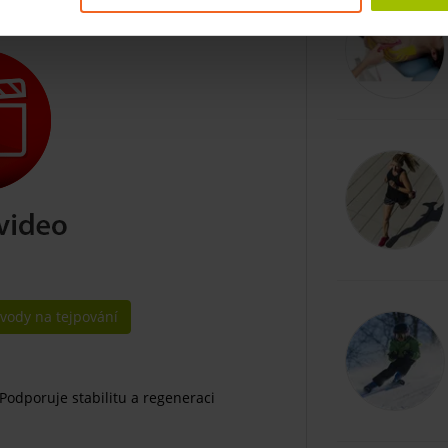
ávody na tejpování
Podporuje stabilitu a regeneraci