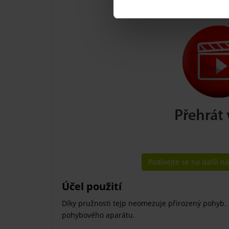
Podívejte se na další n
Účel použití
Díky pružnosti tejp neomezuje přirozený pohyb. 
pohybového aparátu.