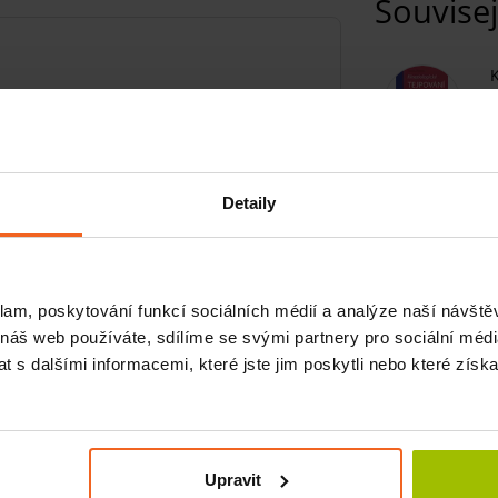
Souvisej
K
K
Detaily
to
kinesiologické
tejpy jsou
stejné jako
klam, poskytování funkcí sociálních médií a analýze naší návšt
avlny
, avšak svým
hravým vzorem
A
 náš web používáte, sdílíme se svými partnery pro sociální média
 s dalšími informacemi, které jste jim poskytli nebo které získa
Souvisej
Upravit