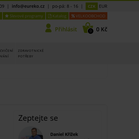
09
|
info@eureko.cz
| po-pá: 8 - 16 |
EUR
CZK
Slevové programy
Katalog
VELKOOBCHOD
Přihlásit
0 Kč
0
CVIČENÍ
ZDRAVOTNICKÉ
OVÁNÍ
POTŘEBY
Zeptejte se
Daniel Křížek