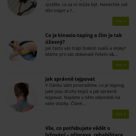
zjistěte, co za ní může být. Nenechte své
tělo trápit a ř…
Více
Co je kinesio-taping a čím je tak
úžasný?
Jak často vás trápí bolesti svalů a otoky?
Máme pro vás dokonalé řešení v&…
Více
Jak správně tejpovat
V článku vám prozradíme, co je tejping,
jaké jsou druhy tejpů a jak správně
tejpovat. Najdete v něm odpovědi na
vaše otázky. Článe…
Více
Vše, co potřebujete vědět o
lyžování – příprava, rehabilitace,