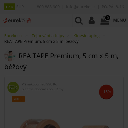
EUR
800 888 909
info@eureko.cz
PO-PÁ: 8-16
CZK
0
MENU
Eureko.cz
Tejpování a tejpy
Kinesiotaping
REA TAPE Premium, 5 cm x 5 m, béžový
REA TAPE Premium, 5 cm x 5 m,
béžový
Při nákupu nad
990 Kč
platíme dopravu po ČR my
-15%
AKCE