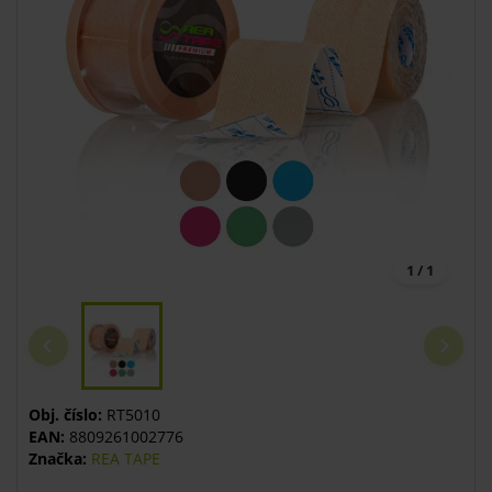
1 / 1
Obj. číslo:
RT5010
EAN:
8809261002776
Značka:
REA TAPE