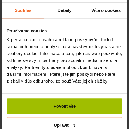
Souhlas
Detaily
Více o cookies
Používáme cookies
K personalizaci obsahu a reklam, poskytování funkcí
sociálních médií a analýze naší návštěvnosti využíváme
soubory cookie. Informace o tom, jak náš web používáte,
sdílíme se svými partnery pro sociální média, inzerci a
analýzy. Partneři tyto údaje mohou zkombinovat s
dalšími informacemi, které jste jim poskytli nebo které
získali v důsledku toho, že používáte jejich služby.
Podívejte se na další návody na tejpování
Účel použití
Povolit vše
Použití kineziologického tejpu pomáhá zmírnit napětí,
podporuje prokrvení a snižuje riziko poranění při pohybu.
Upravit