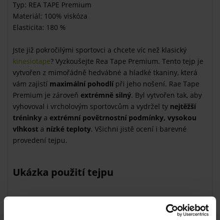
Typ: REA TAPE Premium
Materiál: 100% viskóza
Elasticita: 180 %
Jste již pokročilými sportovci a chcete víc než klasický
kinesiotape
? Vyzkoušejte Rea Tape Premium. Tento tejp je
vytvořen z mimořádně hedvábné a hladké tkaniny, která
vám zajistí
maximální pohodlí
při jeho nošení. Rae Tape
Premium je zároveň
extrémně silný
. Byl vytvořen tak, aby
vyhovoval i vrcholovým sportovcům a vydržel ty
nejtěžší
tréninky
a
extrémní povětrnostní podmínky, vysokou
vlhkost
a
nízké teploty
. Všichni jistě ocení i barevné
provedení tejpu.
Ukázka použití tejpu