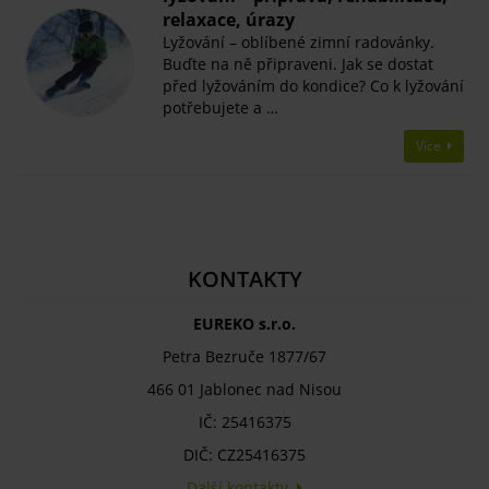
relaxace, úrazy
Lyžování – oblíbené zimní radovánky.
Buďte na ně připraveni. Jak se dostat
před lyžováním do kondice? Co k lyžování
potřebujete a …
Více
KONTAKTY
EUREKO s.r.o.
Petra Bezruče 1877/67
466 01 Jablonec nad Nisou
IČ: 25416375
DIČ: CZ25416375
Další kontakty