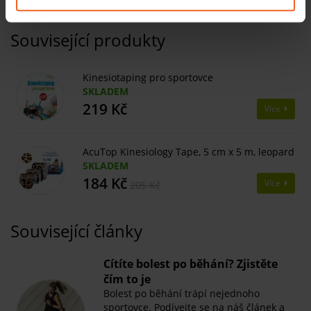
Související produkty
Kinesiotaping pro sportovce
SKLADEM
219 Kč
Více
AcuTop Kinesiology Tape, 5 cm x 5 m, leopard
SKLADEM
184 Kč
Více
205 Kč
Související články
​Cítíte bolest po běhání? Zjistěte
čím to je
Bolest po běhání trápí nejednoho
sportovce. Podívejte se na náš článek a