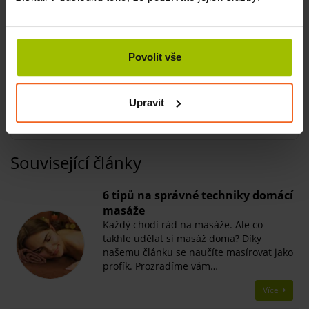
Při jednom stlačení pumpy odměříte dávku cca 0,71 ml.
Skladování dávkovací pumpy
Pumpu skladujte na čistém a suchém místě při běžné
Povolit vše
pokojové teplotě.
Upravit
Související články
6 tipů na správné techniky domácí
masáže
Každý chodí rád na masáže. Ale co
takhle udělat si masáž doma? Díky
našemu článku se naučíte masírovat jako
profík. Prozradíme vám…
Více