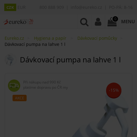
EUR
800 888 909
info@eureko.cz
PO-PÁ: 8-16
CZK
0
MENU
Eureko.cz
Hygiena a papír
Dávkovací pomůcky
Dávkovací pumpa na lahve 1 l
Dávkovací pumpa na lahve 1 l
Při nákupu nad
990 Kč
platíme dopravu po ČR my
-15%
AKCE