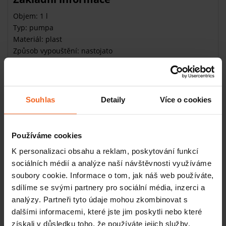
Objem: 1 l
Typ: pumpa
Materiál: plast
Způsob vypouštění: nastojato
Úsporu financí a čistý provoz zajistí i
dávkovací pumpa
Určitě to znáte také – určit správnou dávku
masážního
Souhlas
Detaily
Více o cookies
oleje
není snadné. Pokud olej lijete přímo z lahve, většinou
zůstane mastná a hrozí riziko
kontaminace
oleje. Vyřešte
tento problém jednou provždy díky dávkovací pumpě od
Používáme cookies
Eureka.
K personalizaci obsahu a reklam, poskytování funkcí
Zajistíte si tak
přesné
a
hygienické
dávkování.
sociálních médií a analýze naší návštěvnosti využíváme
soubory cookie. Informace o tom, jak náš web používáte,
Na co se vám bude hodit dávkovací
pumpa
sdílíme se svými partnery pro sociální média, inzerci a
analýzy. Partneři tyto údaje mohou zkombinovat s
Dávkovací pumpa je vhodná na lahve produktů Spitzner o
dalšími informacemi, které jste jim poskytli nebo které
objemu 1 l. Snadno ji našroubujete na hrdlo lahve.
získali v důsledku toho, že používáte jejich služby.