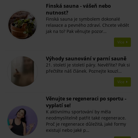
Finská sauna - vášeň nebo
nutnost?
Finská sauna je symbolem dokonalé
relaxace a pevného zdraví. Chcete vědět
jak na to? Pak věnujte pozor…
Více
Výhody saunování v parní sauně
21. století je století páry. Nevěříte? Pak si
přečtěte náš článek. Poznejte kouzl…
Více
Věnujte se regeneraci po sportu -
vyplatí se!
K aktivnímu sportování by měla
neodmyslitelně patřit také regenerace.
Proč je regenerace důležitá, jaké formy
existují nebo jaké p…