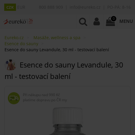
EUR
800 888 909
info@eureko.cz
PO-PÁ: 8-16
CZK
0
MENU
Eureko.cz
Masáže, wellness a spa
Esence do sauny
Esence do sauny Levandule, 30 ml - testovací balení
Esence do sauny Levandule, 30
ml - testovací balení
Při nákupu nad
990 Kč
platíme dopravu po ČR my