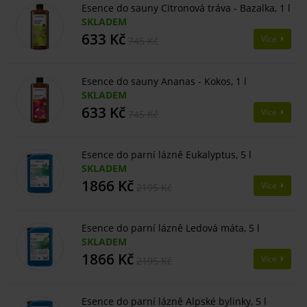
Esence do sauny Citronová tráva - Bazalka, 1 l
SKLADEM
633 Kč
Více
745 Kč
Esence do sauny Ananas - Kokos, 1 l
SKLADEM
633 Kč
Více
745 Kč
Esence do parní lázně Eukalyptus, 5 l
SKLADEM
1866 Kč
Více
2195 Kč
Esence do parní lázně Ledová máta, 5 l
SKLADEM
1866 Kč
Více
2195 Kč
Esence do parní lázně Alpské bylinky, 5 l