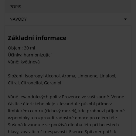
POPIS
NÁVODY
Základní informace
Objem: 30 ml
Účinky: harmonizující
Vůně: květinová
Složení: Isopropyl Alcohol, Aroma, Limonene, Linalool,
Citral, Citronellol, Geraniol
Vůně levandulových polí v Provence ve vaší sauně. Vonné
částice éterického oleje z levandule působí přímo v
limbickém centru (čichový mozek), kde probouzí příjemné
vzpomínky a rozproudí radostné emoce po celém těle.
Sušená levandule se používá dlouhá léta při bolestech
hlavy, závratích či nespavosti. Esence Spitzner patří k