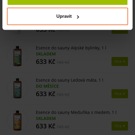
Esence do sauny Ovocný sen, 1 l
Upravit
SKLADEM
633 Kč
Více
745 Kč
Esence do sauny Alpské bylinky, 1 l
SKLADEM
633 Kč
Více
745 Kč
Esence do sauny Ledová máta, 1 l
DO MĚSÍCE
633 Kč
Více
745 Kč
Esence do sauny Meduňka s medem, 1 l
SKLADEM
633 Kč
Více
745 Kč