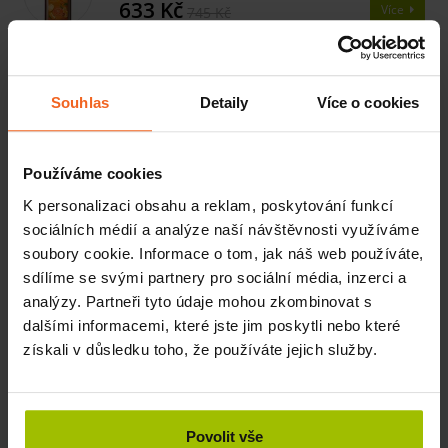
633 Kč
Více
745 Kč
Esence do sauny Pomerančový háj, 1 l
SKLADEM
Souhlas
Detaily
Více o cookies
633 Kč
Více
745 Kč
Používáme cookies
Esence do sauny Grapefruit, 1 l
SKLADEM
K personalizaci obsahu a reklam, poskytování funkcí
633 Kč
Více
745 Kč
sociálních médií a analýze naší návštěvnosti využíváme
soubory cookie. Informace o tom, jak náš web používáte,
sdílíme se svými partnery pro sociální média, inzerci a
Esence do sauny Zázvor - Limetka, 1 l
analýzy. Partneři tyto údaje mohou zkombinovat s
SKLADEM
633 Kč
dalšími informacemi, které jste jim poskytli nebo které
Více
745 Kč
získali v důsledku toho, že používáte jejich služby.
Esence do sauny Cukrový meloun, 1 l
SKLADEM
633 Kč
Povolit vše
Více
745 Kč