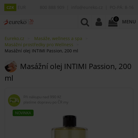
EUR
800 888 909
info@eureko.cz
PO-PÁ: 8-16
CZK
0
MENU
Eureko.cz
Masáže, wellness a spa
Masážní prostředky pro Wellness
Masážní olej INTIMI Passion, 200 ml
Masážní olej INTIMI Passion, 200
ml
Při nákupu nad
990 Kč
platíme dopravu po ČR my
NOVINKA