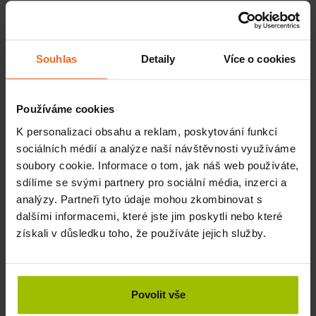
Přírodní olejová směs ze světlice barvířské,
avokáda
a
slunečnice poskytuje pokožce hloubkovou hydrataci a
hebkost. Esenciální oleje s afrodiziakálními vlastnostmi z
Souhlas
Detaily
Více o cookies
ní dělají nejen účinnou péči o suchou pokožku, ale i
potěšení pro všechny smysly.
Používáme cookies
Masážní olej INTIMI Passion - přírodní
produkt
K personalizaci obsahu a reklam, poskytování funkcí
sociálních médií a analýze naší návštěvnosti využíváme
Základem jsou kvalitní rostlinné oleje, které jsou dobře
soubory cookie. Informace o tom, jak náš web používáte,
snášeny všemi typy pleti.
sdílíme se svými partnery pro sociální média, inzerci a
Účinky masážního oleje INTIMI Passion
analýzy. Partneři tyto údaje mohou zkombinovat s
dalšími informacemi, které jste jim poskytli nebo které
podporuje vášeň a energii
získali v důsledku toho, že používáte jejich služby.
stimuluje smysly
zjemňuje a vyživuje pokožku
prohlubuje intenzitu doteku
Povolit vše
Složení