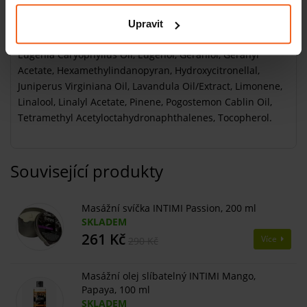
Carthamus Tinctorius Seed Oil, Helianthus Annuus Seed
Oil, Persea Gratissima Oil, Parfum, Alpha-isomethyl Ionone,
Upravit
Beta-caryophyllene, Cinnamal, Citral, Citronellol, Coumarin,
Eugenia Caryophyllus Oil, Eugenol, Geraniol, Geranyl
Acetate, Hexamethylindanopyran, Hydroxycitronellal,
Juniperus Virginiana Oil, Lavandula Oil/Extract, Limonene,
Linalool, Linalyl Acetate, Pinene, Pogostemon Cablin Oil,
Tetramethyl Acetyloctahydronaphthalenes, Tocopherol.
Související produkty
Masážní svíčka INTIMI Passion, 200 ml
SKLADEM
261 Kč
Více
290 Kč
Masážní olej slíbatelný INTIMI Mango,
Papaya, 100 ml
SKLADEM