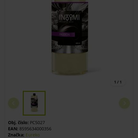
1 / 1
Obj. číslo:
PC5027
EAN:
8595634000356
Značka:
Eureko