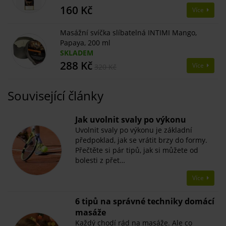
160 Kč
Více
Masážní svíčka slíbatelná INTIMI Mango,
Papaya, 200 ml
SKLADEM
288 Kč
Více
320 Kč
Související články
​Jak uvolnit svaly po výkonu
Uvolnit svaly po výkonu je základní
předpoklad, jak se vrátit brzy do formy.
Přečtěte si pár tipů, jak si můžete od
bolesti z přet…
Více
6 tipů na správné techniky domácí
masáže
Každý chodí rád na masáže. Ale co