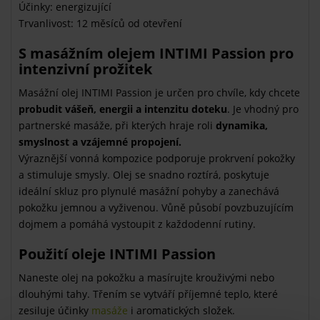
Účinky: energizující
Trvanlivost: 12 měsíců od otevření
S masážním olejem INTIMI Passion pro
intenzivní prožitek
Masážní olej INTIMI Passion je určen pro chvíle, kdy chcete
probudit vášeň, energii a intenzitu doteku
. Je vhodný pro
partnerské masáže, při kterých hraje roli
dynamika,
smyslnost a vzájemné propojení.
Výraznější vonná kompozice podporuje prokrvení pokožky
a stimuluje smysly. Olej se snadno roztírá, poskytuje
ideální skluz pro plynulé masážní pohyby a zanechává
pokožku jemnou a vyživenou. Vůně působí povzbuzujícím
dojmem a pomáhá vystoupit z každodenní rutiny.
Použití oleje INTIMI Passion
Naneste olej na pokožku a masírujte krouživými nebo
dlouhými tahy. Třením se vytváří příjemné teplo, které
zesiluje účinky
masáže
i aromatických složek.