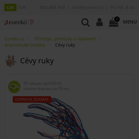
EUR
800 888 909
info@eureko.cz
PO-PÁ: 8-16
CZK
0
MENU
Eureko.cz
Přístroje, pomůcky a vybavení
Anatomické modely
Cévy ruky
Cévy ruky
Při nákupu nad
990 Kč
platíme dopravu po ČR my
DOPRAVA ZDARMA