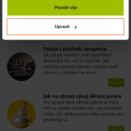
Ruka se šlachami, nervy a karpálním tunelem
SKLADEM
Povolit vše
3029 Kč
Více
Upravit
Související články
Pohyb z pohledu terapeuta
Jak pohyb souvisí s naší psychikou?
Rozhodně víc, než si myslíme. Jak
můžeme pomocí pohybu bojovat proti
stresu a úzkostem se dozv…
Více
​Jak na zdravý vývoj dětské páteře
Pro zdravý vývoj dětské páteře je třeba
mít na paměti mnoho věcí. Jak neudělat
chybu při výběru obuvi nebo aktovky pro
prvňáčka? A…
Více