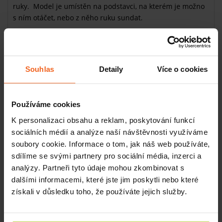
ruky. Model je umístěn na podstavci, na kterém je možno
s ním otáčet, nebo z něho ruku sundat.
V naší
nabídce
najdete také model ruky se šlachami a
karpálním tunelem.
Souhlas
Detaily
Více o cookies
Související produkty
Používáme cookies
Kostra ruky
K personalizaci obsahu a reklam, poskytování funkcí
SKLADEM
sociálních médií a analýze naší návštěvnosti využíváme
1359 Kč
Více
soubory cookie. Informace o tom, jak náš web používáte,
sdílíme se svými partnery pro sociální média, inzerci a
Kostra horní končetiny s ramenním kloubem,
analýzy. Partneři tyto údaje mohou zkombinovat s
s vyznačenými svaly
dalšími informacemi, které jste jim poskytli nebo které
SKLADEM
získali v důsledku toho, že používáte jejich služby.
4192 Kč
Více