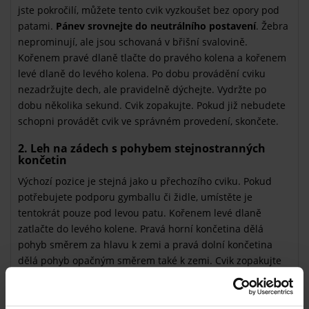
jste pokročilí, můžete tento cvik vyzkoušet bez opory pod
patami.
Pánev srovnejte do neutrálního postavení
. Žebra
neprominují, ale jsou schovaná v břišní svalovině.
Kořenem pravé dlaně tlačte do pravého kolena a kořenem
levé dlaně do levého kolena. Po dobu provádění cviku
nezadržujte dech, ale pravidelně dýchejte. Vydržte po
dobu několika sekund. Cvik zopakujte. Pokud již nebudete
schopni provádět cvik ve správném provedení, skončete.
2. Leh na zádech s pohybem stejnostranných
končetin
Výchozí pozice je stejná jako u přechozího cviku. Pokud
potřebujete podporu gymballu či židle, umístěte je
tentokrát pouze pod levou patu. Kořenem levé dlaně
zatlačte do levého kolene. Pravá horní končetina dělá
pohyb směrem za hlavu k zemi a pravá dolní končetina
dělá pohyb opačným směrem také k zemi. Cvik zopakujte
8x a následně vyměňte strany. Po celou dobu provádění
cviku dbejte na to, abyste se
neprohýbali v bedrech
a aby
nedocházelo k prominenci žeber. Pokud si chcete udělat