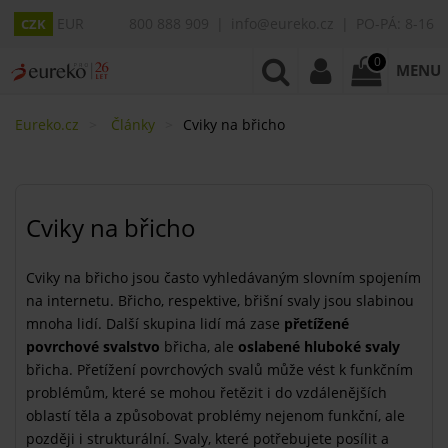
EUR
800 888 909
info@eureko.cz
PO-PÁ: 8-16
CZK
0
MENU
Eureko.cz
Články
​Cviky na břicho
​Cviky na břicho
Cviky na břicho jsou často vyhledávaným slovním spojením
na internetu. Břicho, respektive, břišní svaly jsou slabinou
mnoha lidí. Další skupina lidí má zase
přetížené
povrchové svalstvo
břicha, ale
oslabené hluboké svaly
břicha. Přetížení povrchových svalů může vést k funkčním
problémům, které se mohou řetězit i do vzdálenějších
oblastí těla a způsobovat problémy nejenom funkční, ale
později i strukturální. Svaly, které potřebujete posílit a