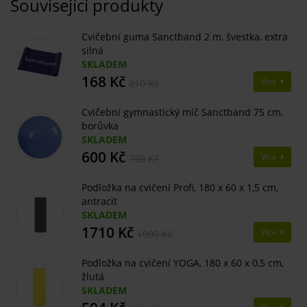
Související produkty
Cvičební guma Sanctband 2 m, švestka, extra
silná
SKLADEM
168 Kč
Více
210 Kč
Cvičební gymnastický míč Sanctband 75 cm,
borůvka
SKLADEM
600 Kč
Více
750 Kč
Podložka na cvičení Profi, 180 x 60 x 1,5 cm,
antracit
SKLADEM
1710 Kč
Více
1900 Kč
Podložka na cvičení YOGA, 180 x 60 x 0,5 cm,
žlutá
SKLADEM