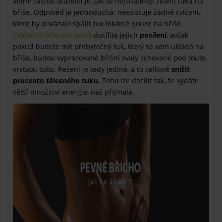
Velmi častou otázkou je, jak se nejsnadněji zbavit tuku na
břiše. Odpověď je jednoduchá: neexistuje žádné cvičení,
které by dokázalo spálit tuk lokálně pouze na břiše.
Cvičením břišních svalů
docílíte jejich
posílení
, avšak
pokud budete mít přebytečný tuk, který se vám ukládá na
břiše, budou vypracované břišní svaly schované pod touto
vrstvou tuku. Řešení je tedy jediné, a to celkově
snížit
procento tělesného tuku
. Toho lze docílit tak, že vydáte
větší množství energie, než přijmete.