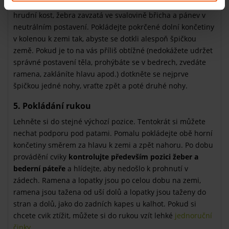
opory.
Držte napřímenou páteř
, bradu sklopenou na
hrudní kost, žebra zavzatá ve svalovině břicha a pánev v
neutrálním postavení. Pokládejte pokrčené dolní končetiny
v kolenou k zemi tak, abyste se dotkli alespoň špičkou
země. Pokud je to na vás příliš obtížné (nedokážete udržet
správné postavení těla, prohýbáte se v bedrech, zvedáte
ramena, zakláníte hlavu apod.) dotkněte se nejprve
špičkou jedné nohy, vraťte zpět a poté druhé nohy.
5. Pokládání rukou
Lehněte si do stejné výchozí pozice. Tentokrát si můžete
nechat podporu pod patami. Pomalu pokládejte obě horní
končetiny směrem za hlavu k zemi a zpět nahoru. Po dobu
provádění cviky
kontrolujte především pozici žeber a
bederní páteře
a hlídejte, aby nedošlo k prohnutí v
zádech. Ramena a lopatky jsou po celou dobu na zemi,
ramena jsou tažena od uší dolů a lopatky jsou taženy do
stran a dolů, jako do zadních kapes u kalhot. Pokud si
chcete cvik ztížit, můžete si do rukou vzít lehké
jednoruční
činky
.