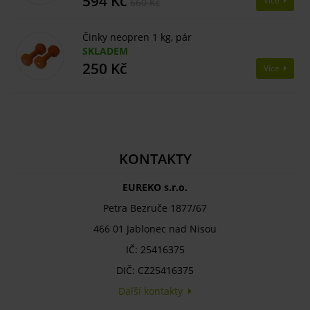
594 Kč
Více
660 Kč
Činky neopren 1 kg, pár
SKLADEM
250 Kč
Více
KONTAKTY
EUREKO s.r.o.
Petra Bezruče 1877/67
466 01 Jablonec nad Nisou
IČ: 25416375
DIČ: CZ25416375
Další kontakty