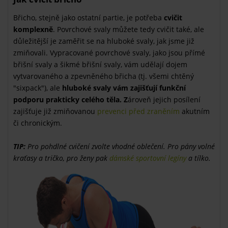
Břicho, stejně jako ostatní partie, je potřeba
cvičit
komplexně
. Povrchové svaly můžete tedy cvičit také, ale
důležitější je zaměřit se na hluboké svaly, jak jsme již
zmiňovali. Vypracované povrchové svaly, jako jsou přímé
břišní svaly a šikmé břišní svaly, vám udělají dojem
vytvarovaného a zpevněného břicha (tj. všemi chtěný
"sixpack"), ale
hluboké svaly vám zajišťují funkční
podporu prakticky celého těla. Z
ároveň jejich posílení
zajišťuje již zmiňovanou
prevenci před zraněním
akutním
či chronickým.
TIP:
Pro pohdlné cvičení zvolte vhodné oblečení. Pro pány volné
kraťasy a tričko, pro ženy pak
dámské sportovní legíny
a tílko.