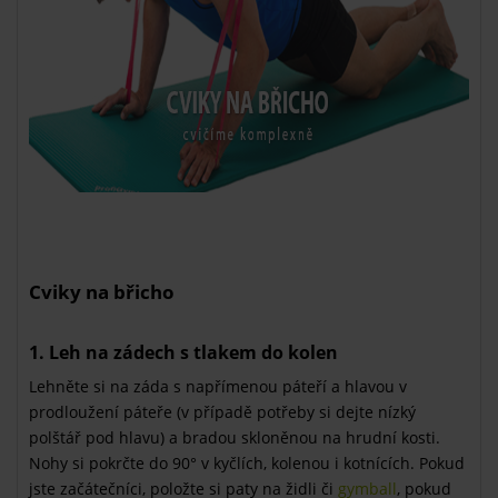
Cviky na břicho
1. Leh na zádech s tlakem do kolen
Lehněte si na záda s napřímenou páteří a hlavou v
prodloužení páteře (v případě potřeby si dejte nízký
polštář pod hlavu) a bradou skloněnou na hrudní kosti.
Nohy si pokrčte do 90° v kyčlích, kolenou i kotnících. Pokud
jste začátečníci, položte si paty na židli či
gymball
, pokud