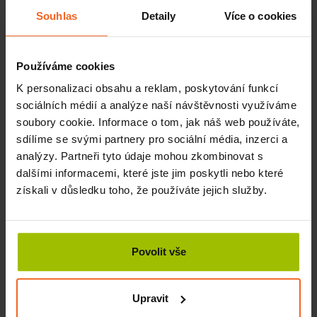
tento cvik obtížnější, můžete kolem stejnostranných
Souhlas
Detaily
Více o cookies
končetin uvázat
cvičební gumu
a provádět pohyb končetin
proti odporu gumy.
Používáme cookies
3. Leh na zádech s pohybem protistranných
končetin
K personalizaci obsahu a reklam, poskytování funkcí
sociálních médií a analýze naší návštěvnosti využíváme
Výchozí pozice je opět stejná jako u předchozích cviků.
soubory cookie. Informace o tom, jak náš web používáte,
Tentokrát tlačte kořenem pravé dlaně do levého kolene a
sdílíme se svými partnery pro sociální média, inzerci a
pohybujte levou horní končetinou a pravou dolní
analýzy. Partneři tyto údaje mohou zkombinovat s
končetinou opačným směrem k zemi.
Cvik zopakujte opět
dalšími informacemi, které jste jim poskytli nebo které
8x na každou stranu
. I zde si dávejte pozor na pozice
pánve, žeber i beder. Hlídejte, aby nedocházelo k záklonu
získali v důsledku toho, že používáte jejich služby.
hlavy a zvedání ramen od podložky.
4. Pokládání nohou
Povolit vše
Začněte opět v lehu na zádech. Položte si ruce podél těla,
dlaněmi vzhůru. Vytahujte se za prstami rukou a ramena
nechte položená na zemi. Dolní končetiny opět pokrčte do
Upravit
90°v kyčlích, kolenou i kotnících, ale tentokrát bez jakékoliv