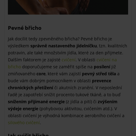
Pevné břicho
Jak docílit tedy zpevněného břicha? Pevné břicho je
výsledkem
správně nastaveného jídelníčku
, tzn. kvalitních
potravin, ale také množstvím jídla, které za den přijmete.
Dalším faktorem je zajisté
cvičení
. V oblasti
cvičení na
břicho
doporučujeme se zaměřit spíše na
posílení
již
zmiňovaného
core
, které vám zajistí
pevný střed těla
a
bude vám dobrým pomocníkem v oblasti
prevence
chronických přetížení
či akutních zranění. V neposlední
řadě je zapotřebí snížit procento tukové tkáně, a to buď
snížením přijímané energie
(z jídla a pití) či
zvýšením
výdeje energie
(pohybovou aktivitou, cvičením atd.). V
oblasti cvičení je výhodná kombinace aerobního cvičení a
silového cvičení
.
Jak cvičit břicho