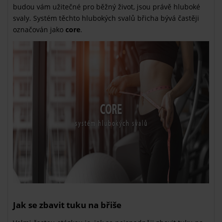
budou vám užitečné pro běžný život, jsou právě hluboké
svaly. Systém těchto hlubokých svalů břicha bývá častěji
označován jako
core
.
Jak se zbavit tuku na břiše