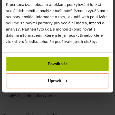
K personalizaci obsahu a reklam, poskytování funkcí
Plyšáci jsou certifikovaným zdravotnickým prostředkem
sociálních médií a analýze naší návštěvnosti využíváme
s vysokou mírou kvality, která je nabízena jen v lékárnách a
soubory cookie. Informace o tom, jak náš web používáte,
ve specializovaných prodejnách se zdravotnickými
sdílíme se svými partnery pro sociální média, inzerci a
prostředky. Splňují nezávadnost podle Oeko-Tex®
analýzy. Partneři tyto údaje mohou zkombinovat s
Standardu 100 a bezpečnostní normy EU. Tyto produkty
dalšími informacemi, které jste jim poskytli nebo které
jsou tak zcela bezpečné i pro ty nejmenší děti.
získali v důsledku toho, že používáte jejich služby.
Jak nahřát hřejivé plyšáky
V mikrovlnné troubě: Plyšáka vložte do mikrovlnné trouby a
nahřívejte jej při 800 wattech po dobu 90 vteřin.
Povolit vše
V horkovzdušné troubě: Plyšáka vložte do trouby a nechte
ho ohřívat 12 minut při 100°C.
Upravit
Jak plyšáka zbavit nečistot
Pomocí suchého zipu z plyšáka vyjměte polštářek se zrním
a plyšáka jednoduše vyperte.