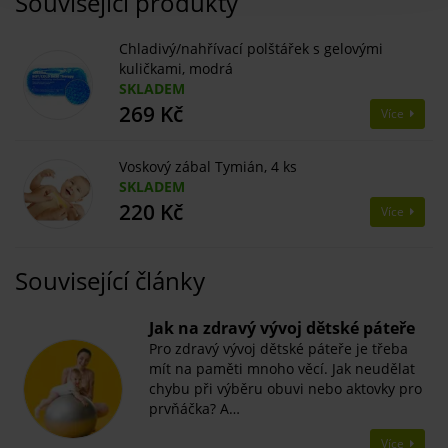
Související produkty
Chladivý/nahřívací polštářek s gelovými
kuličkami, modrá
SKLADEM
269 Kč
Více
Voskový zábal Tymián, 4 ks
SKLADEM
220 Kč
Více
Související články
​Jak na zdravý vývoj dětské páteře
Pro zdravý vývoj dětské páteře je třeba
mít na paměti mnoho věcí. Jak neudělat
chybu při výběru obuvi nebo aktovky pro
prvňáčka? A…
Více