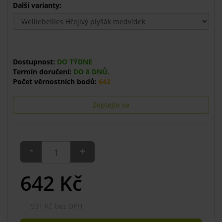
Další varianty:
Dostupnost:
DO TÝDNE
Termín doručení:
DO 8 DNŮ.
Počet věrnostních bodů:
642
Zeptejte se
-
+
642
Kč
531 Kč bez DPH