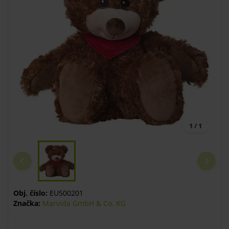
1 / 1
Obj. číslo:
EU500201
Značka:
Marvida GmbH & Co. KG