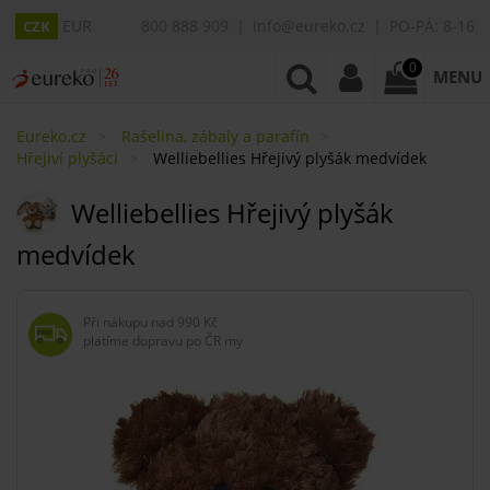
EUR
800 888 909
info@eureko.cz
PO-PÁ: 8-16
CZK
0
MENU
Eureko.cz
Rašelina, zábaly a parafín
Hřejiví plyšáci
Welliebellies Hřejivý plyšák medvídek
Welliebellies Hřejivý plyšák
medvídek
Při nákupu nad
990 Kč
platíme dopravu po ČR my