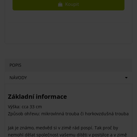
Koupit
POPIS
NÁVODY
Základní informace
Výška: cca 33 cm
Způsob ohřevu: mikrovlnná trouba či horkovzdušná trouba
Jak je známo, medvěd si v zimě rád pospí. Tak proč by
nemohl dělat společnost vašemu dítěti v postýlce a v zimě