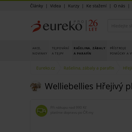
Články
|
Videa
|
Kurzy
|
Ke stažení
|
O nás
AKCE,
TEJPOVÁNÍ
RAŠELINA, ZÁBALY
PŘÍSTROJE
NOVINKY
A TEJPY
A PARAFÍN
POMŮCKY A V
Eureko.cz
Rašelina, zábaly a parafín
Hřeji
Welliebellies Hřejivý p
Při nákupu nad
990 Kč
platíme dopravu po ČR my