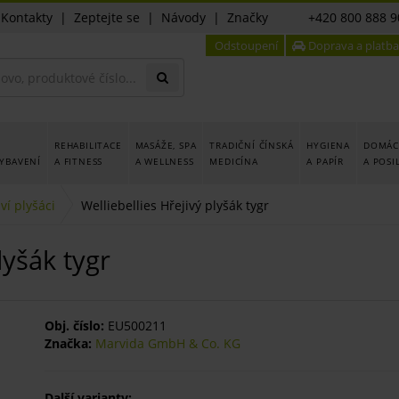
|
Kontakty
|
Zeptejte se
|
Návody
|
Značky
+420 800 888 9
Odstoupení
Doprava a platba
REHABILITACE
MASÁŽE, SPA
TRADIČNÍ ČÍNSKÁ
HYGIENA
DOMÁCÍ
YBAVENÍ
A FITNESS
A WELLNESS
MEDICÍNA
A PAPÍR
A POSI
ví plyšáci
Welliebellies Hřejivý plyšák tygr
lyšák tygr
Obj. číslo:
EU500211
Značka:
Marvida GmbH & Co. KG
Další varianty: