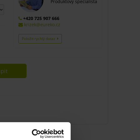
Produktový specialista
+420 725 907 666
krizek@eureko.cz
Položit rychlý dotaz
pit