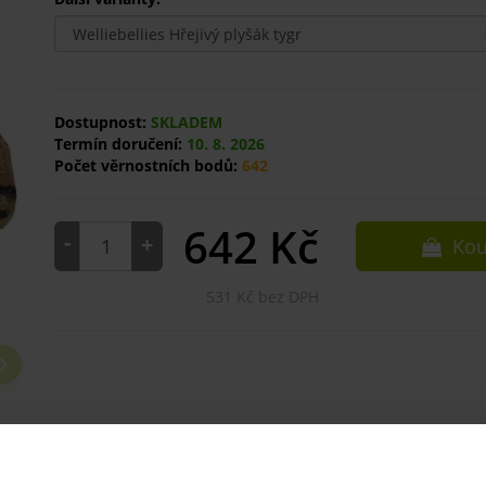
Dostupnost:
SKLADEM
Termín doručení:
10. 8. 2026
Počet věrnostních bodů:
642
642
Kč
-
+
Kou
531 Kč bez DPH