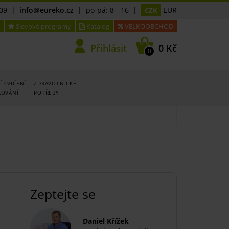
09
|
info@eureko.cz
| po-pá: 8 - 16 |
EUR
CZK
Slevové programy
Katalog
VELKOOBCHOD
Přihlásit
0 Kč
0
 CVIČENÍ
ZDRAVOTNICKÉ
LOVÁNÍ
POTŘEBY
Zeptejte se
Daniel Křížek