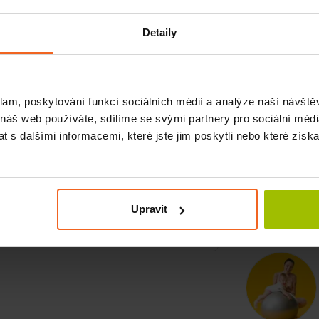
Souvisej
Detaily
C
šná trouba
klam, poskytování funkcí sociálních médií a analýze naší návšt
 náš web používáte, sdílíme se svými partnery pro sociální média
elem pro vaše dítě. Tento pruhovaný tygřík
V
 s dalšími informacemi, které jste jim poskytli nebo které získa
 bude mu skvělým společníkem. Tygřík je
Upravit
Souvisej