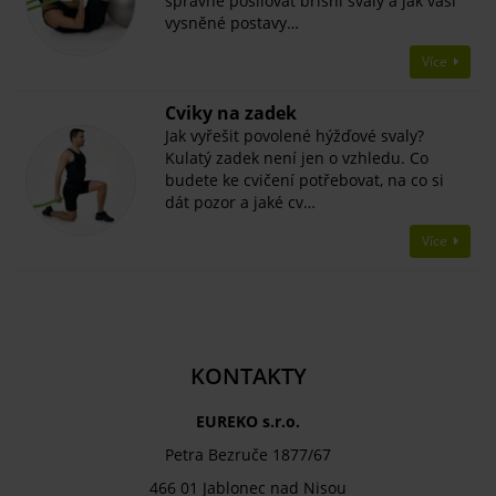
správně posilovat břišní svaly a jak vaší
vysněné postavy…
Více
​Cviky na zadek
Jak vyřešit povolené hýžďové svaly?
Kulatý zadek není jen o vzhledu. Co
budete ke cvičení potřebovat, na co si
dát pozor a jaké cv…
Více
KONTAKTY
EUREKO s.r.o.
Petra Bezruče 1877/67
466 01 Jablonec nad Nisou