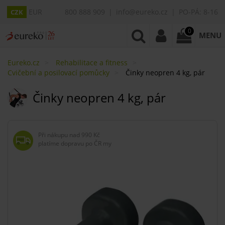
EUR
800 888 909
info@eureko.cz
PO-PÁ: 8-16
CZK
0
MENU
Eureko.cz
Rehabilitace a fitness
Cvičební a posilovací pomůcky
Činky neopren 4 kg, pár
Činky neopren 4 kg, pár
Při nákupu nad
990 Kč
platíme dopravu po ČR my