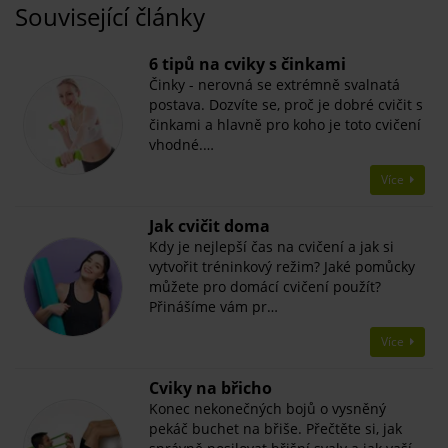
Související články
​6 tipů na cviky s činkami
Činky - nerovná se extrémně svalnatá
postava. Dozvíte se, proč je dobré cvičit s
činkami a hlavně pro koho je toto cvičení
vhodné.…
Více
Jak cvičit doma
Kdy je nejlepší čas na cvičení a jak si
vytvořit tréninkový režim? Jaké pomůcky
můžete pro domácí cvičení použít?
Přinášíme vám pr…
Více
​Cviky na břicho
Konec nekonečných bojů o vysněný
pekáč buchet na břiše. Přečtěte si, jak