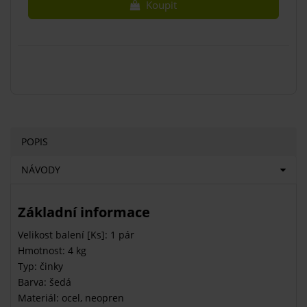
Koupit
POPIS
NÁVODY
Základní informace
Velikost balení [Ks]: 1 pár
Hmotnost: 4 kg
Typ: činky
Barva: šedá
Materiál: ocel, neopren