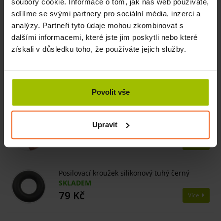
soubory cookie. Informace o tom, jak náš web používáte,
zádové svaly).
sdílíme se svými partnery pro sociální média, inzerci a
analýzy. Partneři tyto údaje mohou zkombinovat s
Související produkty
dalšími informacemi, které jste jim poskytli nebo které
získali v důsledku toho, že používáte jejich služby.
Posilovač rukou Sanctband, tuhý, borůvka
SKLADEM
152 Kč
Více
190 Kč
Povolit vše
Posilovač prstů DIGI-FLEX, 3,2-10,4 kg, modrý
Upravit
SKLADEM
846 Kč
Více
940 Kč
Posilovací kroužek silikonový tuhý černý
SKLADEM
79 Kč
Více