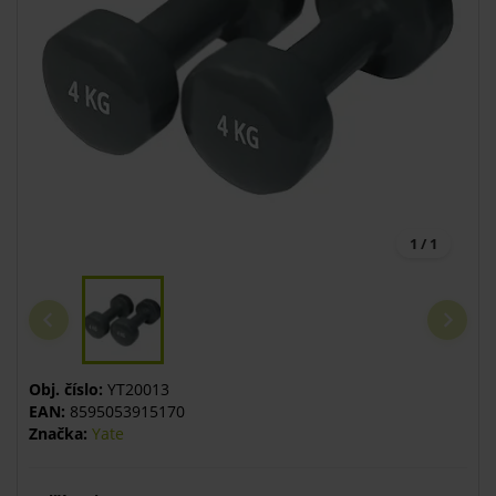
1 / 1
Obj. číslo:
YT20013
EAN:
8595053915170
Značka:
Yate