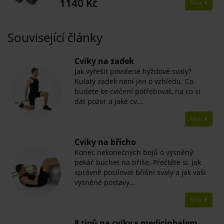
1140 Kč
Více
Související články
​Cviky na zadek
Jak vyřešit povolené hýžďové svaly?
Kulatý zadek není jen o vzhledu. Co
budete ke cvičení potřebovat, na co si
dát pozor a jaké cv…
Více
​Cviky na břicho
Konec nekonečných bojů o vysněný
pekáč buchet na břiše. Přečtěte si, jak
správně posilovat břišní svaly a jak vaší
vysněné postavy…
Více
8 tipů na cviky s medicinbalem