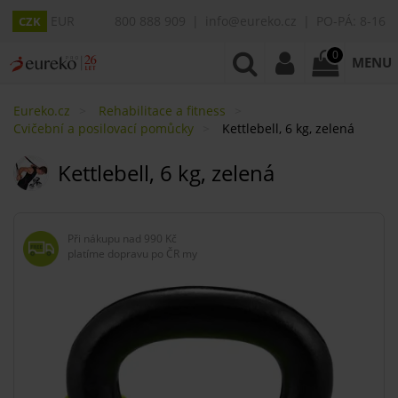
EUR
800 888 909
info@eureko.cz
PO-PÁ: 8-16
CZK
0
MENU
Eureko.cz
Rehabilitace a fitness
Cvičební a posilovací pomůcky
Kettlebell, 6 kg, zelená
Kettlebell, 6 kg, zelená
Při nákupu nad
990 Kč
platíme dopravu po ČR my