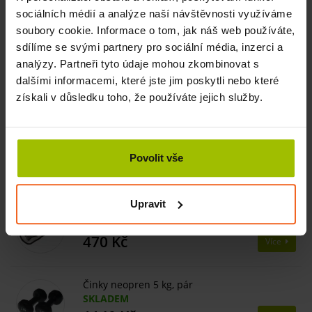
sociálních médií a analýze naší návštěvnosti využíváme
Související produkty
soubory cookie. Informace o tom, jak náš web používáte,
sdílíme se svými partnery pro sociální média, inzerci a
Posilovač prstů DIGI-FLEX, 4,1-14,1 kg, černý
analýzy. Partneři tyto údaje mohou zkombinovat s
SKLADEM
dalšími informacemi, které jste jim poskytli nebo které
846 Kč
Více
940 Kč
získali v důsledku toho, že používáte jejich služby.
Medicinbal Esfera, 6 kg
DO MĚSÍCE
Povolit vše
1620 Kč
Více
Upravit
Zátěžový pás, 3 kg
SKLADEM
470 Kč
Více
Činky neopren 5 kg, pár
SKLADEM