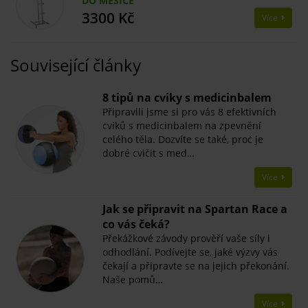
DO MĚSÍCE
3300 Kč
Více
Související články
8 tipů na cviky s medicinbalem
Připravili jsme si pro vás 8 efektivních
cviků s medicinbalem na zpevnění
celého těla. Dozvíte se také, proč je
dobré cvičit s med…
Více
Jak se připravit na Spartan Race a
co vás čeká?
Překážkové závody prověří vaše síly i
odhodlání. Podívejte se, jaké výzvy vás
čekají a připravte se na jejich překonání.
Naše pomů…
Více