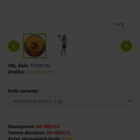
1 / 2
Obj. číslo:
TS100182
Značka:
Trendy Sport
Další varianty:
Dostupnost:
DO MĚSÍCE
Termín doručení:
DO MĚSÍCE.
Počet věrnostních bodů:
1190