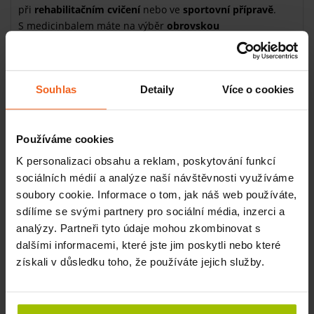
při
rehabilitačním cvičení
nebo ve
sportovní přípravě
.
S medicinbalem máte na výběr
obrovskou
škálu
různých
cviků
na procvičení celého těla.
Vsaďte na dlouholeté zkušenosti sportovců i terapeutů a
zařaďte medicinbal do svého cvičebního rituálu. Odměnou
Souhlas
Detaily
Více o cookies
vám bude
dokonale vyladěné
tělo.
Na co je medicinbal dobrý
Používáme cookies
Medicinbaly patří mezi nejstarší
cvičební pomůcky
. I proto
si s nimi zacvičíte neskutečné množství různých cviků na
K personalizaci obsahu a reklam, poskytování funkcí
zpevnění celého těla
a
zvýšení
fyzické
kondice
. Skvěle se
sociálních médií a analýze naší návštěvnosti využíváme
hodí i pro
rekonvalescenci po úrazech
. V současnosti je
soubory cookie. Informace o tom, jak náš web používáte,
oblíbenou pomůckou při populárním
crossfit
nebo
sdílíme se svými partnery pro sociální média, inzerci a
funkčním tréninku
.
analýzy. Partneři tyto údaje mohou zkombinovat s
Medicinbaly jsou skvělé při tréninku mnoha sportovních
dalšími informacemi, které jste jim poskytli nebo které
disciplín. Neměly by proto chybět v žádné tělocvičně ani
získali v důsledku toho, že používáte jejich služby.
sportovním klubu. Děti se s nimi přirozeně a nenásilně učí
pracovat se zátěží.