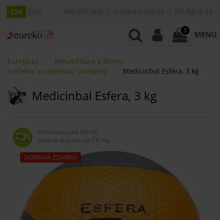
EUR
800 888 909
info@eureko.cz
PO-PÁ: 8-16
CZK
0
MENU
Eureko.cz
Rehabilitace a fitness
Cvičební a posilovací pomůcky
Medicinbal Esfera, 3 kg
Medicinbal Esfera, 3 kg
Při nákupu nad
990 Kč
platíme dopravu po ČR my
DOPRAVA ZDARMA