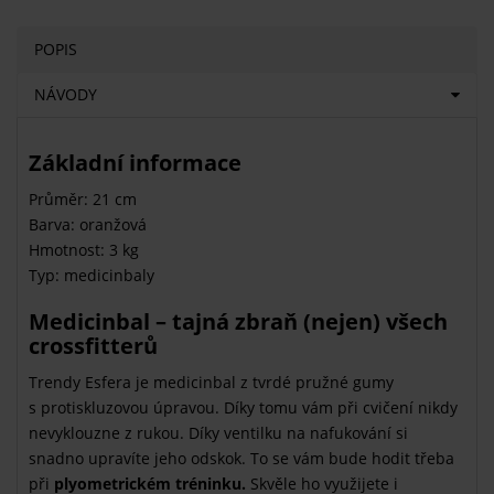
POPIS
NÁVODY
Základní informace
Průměr: 21 cm
Barva: oranžová
Hmotnost: 3 kg
Typ: medicinbaly
Medicinbal – tajná zbraň (nejen) všech
crossfitterů
Trendy Esfera je medicinbal z tvrdé pružné gumy
s protiskluzovou úpravou. Díky tomu vám při cvičení nikdy
nevyklouzne z rukou. Díky ventilku na nafukování si
snadno upravíte jeho odskok. To se vám bude hodit třeba
při
plyometrickém tréninku.
Skvěle ho využijete i