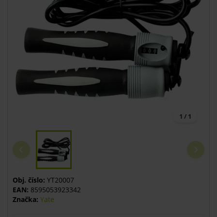
1 / 1
Obj. číslo:
YT20007
EAN:
8595053923342
Značka:
Yate