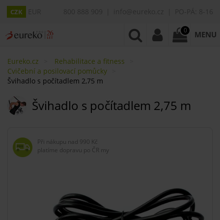
EUR
800 888 909
info@eureko.cz
PO-PÁ: 8-16
CZK
0
MENU
Eureko.cz
Rehabilitace a fitness
Cvičební a posilovací pomůcky
Švihadlo s počítadlem 2,75 m
Švihadlo s počítadlem 2,75 m
Při nákupu nad
990 Kč
platíme dopravu po ČR my