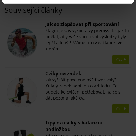
Související články
Jak se zlepšovat při sportování
Stagnuje váš výkon a vy přemýšlíte, jak to
udělat, aby vaše sportovní výsledky byly
lepší a lepší? Máme pro vás článek, ve
kterém …
Více
​Cviky na zadek
Jak vyřešit povolené hýžďové svaly?
Kulatý zadek není jen o vzhledu. Co
budete ke cvičení potřebovat, na co si
dát pozor a jaké cv…
Více
Tipy na cviky s balanční
podložkou
Zdá se vám cvičení na balančních