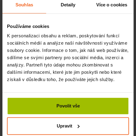
pevná protiskluzová držadla jsou vyrobena z plastu.
Souhlas
Detaily
Více o cookies
Počítadlo přeskoků/otáčení je zabudováno v držadle
švihadla spolu s tlačítkem, kterým je možné vynulovat stav
počítadla. Švihadlo umožňuje také tzv. obrácený chod, díky
Používáme cookies
kterému je možné přeskoky odečítat tak, že přeskakujete
K personalizaci obsahu a reklam, poskytování funkcí
v opačném směru.
sociálních médií a analýze naší návštěvnosti využíváme
soubory cookie. Informace o tom, jak náš web používáte,
sdílíme se svými partnery pro sociální média, inzerci a
Související produkty
analýzy. Partneři tyto údaje mohou zkombinovat s
dalšími informacemi, které jste jim poskytli nebo které
Podložka na cvičení Profi, 190 x 80 x 1,5 cm,
získali v důsledku toho, že používáte jejich služby.
antracit
SKLADEM
2340 Kč
Více
2600 Kč
Povolit vše
Tatami 20 mm COMPETITION standart, 100 x
100 x 2 cm, černá/šedá
DO 2 TÝDNŮ
Upravit
1250 Kč
Více