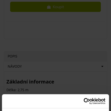
Koupit
POPIS
NÁVODY
Základní informace
Délka: 2,75 m
Typ: švihadla
Švihadlo s počítadlem o délce 2,75 m je vyrobeno z
gumy
a