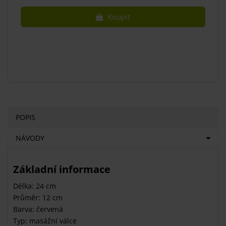
Koupit
POPIS
NÁVODY
Základní informace
Délka: 24 cm
Průměr: 12 cm
Barva: červená
Typ: masážní válce