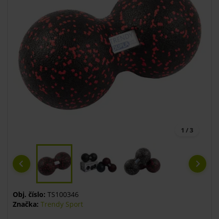
1 / 3
Obj. číslo:
TS100346
Značka:
Trendy Sport