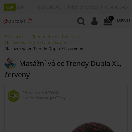
EUR
800 888 909
info@eureko.cz
PO-PÁ: 8-16
CZK
0
MENU
Eureko.cz
Rehabilitace a fitness
Masážní válce, ježci a míčkování
Masážní válec Trendy Dupla XL, červený
Masážní válec Trendy Dupla XL,
červený
Při nákupu nad
990 Kč
platíme dopravu po ČR my