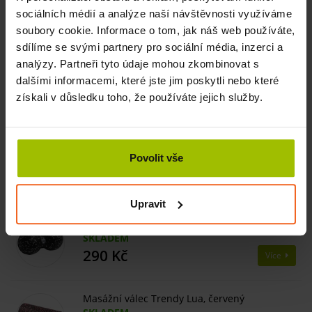
Masážní válce Trendy Dupla XL jsou vhodné také pro
sociálních médií a analýze naší návštěvnosti využíváme
masáže končetin či jiných částí těla, nebo je možné zvolit
soubory cookie. Informace o tom, jak náš web používáte,
menší variantu fasciálního válce
Trendy Dupla
. Oba typy
sdílíme se svými partnery pro sociální média, inzerci a
najdete v naší nabídce v několika barvách.
analýzy. Partneři tyto údaje mohou zkombinovat s
dalšími informacemi, které jste jim poskytli nebo které
získali v důsledku toho, že používáte jejich služby.
Související produkty
Masážní koule Trendy Bola velikost M modrá
Povolit vše
SKLADEM
153 Kč
Více
Upravit
Masážní válec Trendy Dupla, šedý
SKLADEM
290 Kč
Více
Masážní válec Trendy Lua, červený