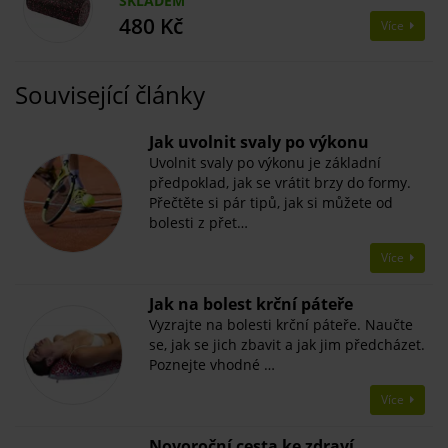
SKLADEM
480 Kč
Více
Související články
​Jak uvolnit svaly po výkonu
Uvolnit svaly po výkonu je základní
předpoklad, jak se vrátit brzy do formy.
Přečtěte si pár tipů, jak si můžete od
bolesti z přet…
Více
Jak na bolest krční páteře
Vyzrajte na bolesti krční páteře. Naučte
se, jak se jich zbavit a jak jim předcházet.
Poznejte vhodné …
Více
Novoroční cesta ke zdraví