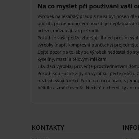
Na co myslet při používání vaší o
Výrobek na lékařský předpis musí být nošen dle 
použití, při neodborném použití je neplatná zár
ortézu, můžete ji tak poškodit.
Pokud se vaše potíže zhoršují, ihned prosím vyh
výrobky (např. kompresní punčochy) projednejte 
Dejte pozor na to, aby se výrobek nedostal do st
kyseliny, mastí a tělovým mlékem.
Likvidaci výrobku proveďte prostřednictvím do
Pokud jsou suché zipy na výrobku, perte ortézu 
neztratí svoji funkci. Perte na ruční praní s j
bělidla a změkčovadla. Nečistěte chemicky ani n
KONTAKTY
INFO