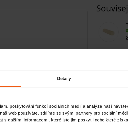
Souvisej
T
jste mezi dvěma velikostmi, doporučujeme
Souvisej
 - 50 cm
Detaily
náročné sportovce
 od své kolenní ortézy. Ortéza na koleno
pro náročný aktivní život. Pojďme se na ni
klam, poskytování funkcí sociálních médií a analýze naší návšt
 náš web používáte, sdílíme se svými partnery pro sociální média
iny
. Ty vaši čéšku udržují ve správné
 s dalšími informacemi, které jste jim poskytli nebo které získa
u. Zároveň mírní bolesti kolenního kloubu.
ější natahování ortézy.