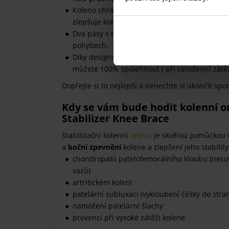
Koleno chrání
gelová opora čéšky
zajišťující
zlepšuje kompresi a poskytuje oporu.
Dva pásy s rozsahem 360° zaručí, že vám ortéz
pohybech.
Díky designu s otevřenou podkolenní jamkou s
můžete 100% spolehnout i při celodenní zátěž
Dopřejte si to nejlepší a nenechte si ukončit spo
Kdy se vám bude hodit kolenní o
Stabilizer Knee Brace
Stabilizační kolenní
ortéza
je skvělou pomůckou v
a
boční zpevnění
kolene a zlepšení jeho stabilit
chondropatii patelofemorálního kloubu (neso
vazů)
artritickém koleni
patelární subluxaci (vykloubení čéšky do stra
namožení patelární šlachy
prevenci při vysoké zátěži kolene