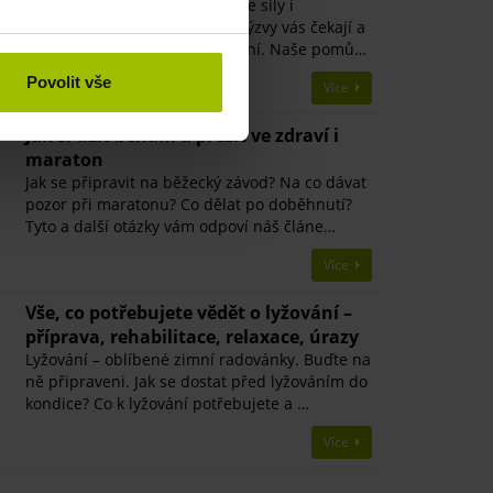
Překážkové závody prověří vaše síly i
odhodlání. Podívejte se, jaké výzvy vás čekají a
připravte se na jejich překonání. Naše pomů…
Povolit vše
Více
Jak si užít běhání a přežít ve zdraví i
maraton
Jak se připravit na běžecký závod? Na co dávat
pozor při maratonu? Co dělat po doběhnutí?
Tyto a další otázky vám odpoví náš článe…
Více
Vše, co potřebujete vědět o lyžování –
příprava, rehabilitace, relaxace, úrazy
Lyžování – oblíbené zimní radovánky. Buďte na
ně připraveni. Jak se dostat před lyžováním do
kondice? Co k lyžování potřebujete a …
Více