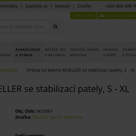
|
Kontakty
|
Zeptejte se
|
Návody
|
Značky
+420 800 888 9
Odstoupení
Doprava a platba
REHABILITACE
MASÁŽE, SPA
TRADIČNÍ ČÍNSKÁ
HYGIENA
DOMÁCÍ
BAVENÍ
A FITNESS
A WELLNESS
MEDICÍNA
A PAPÍR
A POSI
 bandáže
Ortéza na koleno MUELLER se stabilizací pately, S - XL
ER se stabilizací pately, S - XL
Obj. číslo:
MS3061
Značka:
Mueller Sports Medicine
Další varianty: