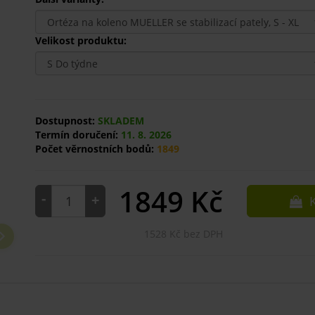
Velikost produktu:
Dostupnost:
SKLADEM
Termín doručení:
11. 8. 2026
Počet věrnostních bodů:
1849
1849
Kč
-
+
K
1528 Kč bez DPH