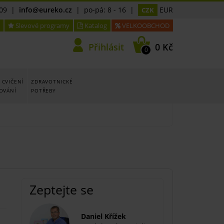
09
|
info@eureko.cz
| po-pá: 8 - 16 |
EUR
CZK
Slevové programy
Katalog
VELKOOBCHOD
Přihlásit
0 Kč
0
 CVIČENÍ
ZDRAVOTNICKÉ
LOVÁNÍ
POTŘEBY
Zeptejte se
Daniel Křížek