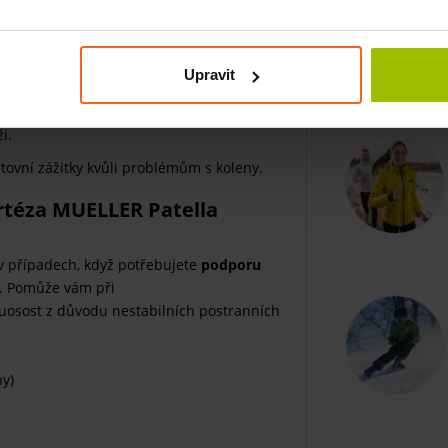
 vysoký komfort při pohybu. Zároveň
a nesklouzne ani při těch nejšílenějších
Upravit
e na ortézu Patella Stabilizer Knee Brace
i.
rtovní zážitky kvůli problémům s koleny.
rtéza MUELLER Patella
 případech, když potřebujete
podporu
y. Pomůže vám při
uosost z důvodu nestabilních postranních
ny)