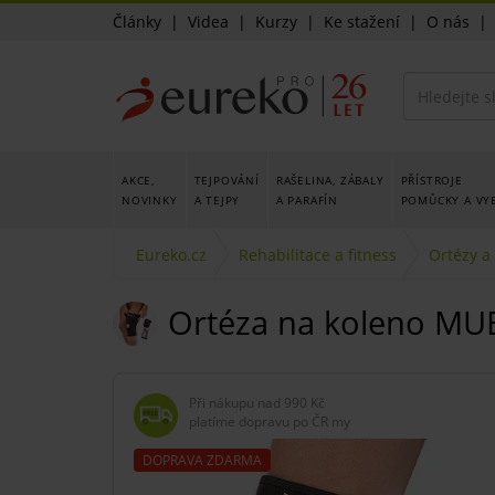
Články
|
Videa
|
Kurzy
|
Ke stažení
|
O nás
AKCE,
TEJPOVÁNÍ
RAŠELINA, ZÁBALY
PŘÍSTROJE
NOVINKY
A TEJPY
A PARAFÍN
POMŮCKY A VY
Eureko.cz
Rehabilitace a fitness
Ortézy a
Ortéza na koleno MUELL
Při nákupu nad
990 Kč
platíme dopravu po ČR my
DOPRAVA ZDARMA