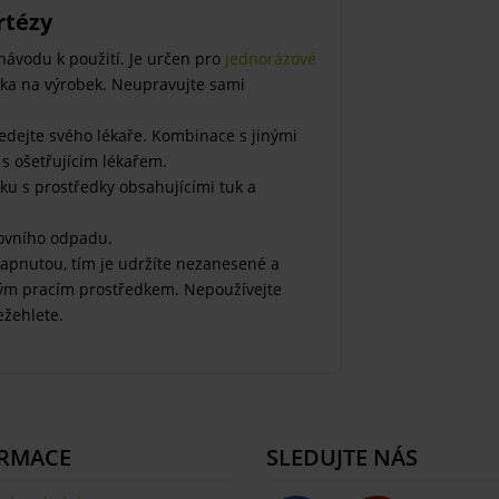
rtézy
návodu k použití. Je určen pro
jednorázové
uka na výrobek. Neupravujte sami
ledejte svého lékaře. Kombinace s jinými
s ošetřujícím lékařem.
yku s prostředky obsahujícími tuk a
movního odpadu.
zapnutou, tím je udržíte nezanesené a
emným pracím prostředkem. Nepoužívejte
ežehlete.
RMACE
SLEDUJTE NÁS