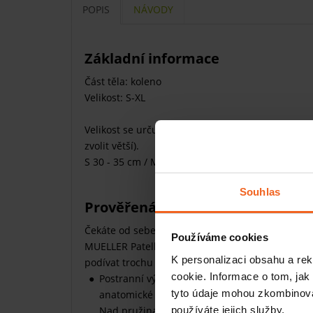
POPIS
NÁVODY
Základní informace
Část těla: koleno
Velikost: S-XL
Velikost se určuje podle obvodu kolene (pokud 
zvolit větší).
S 30 - 35 cm / M 35 - 40 cm / L 40 - 45 cm / XL 45
Souhlas
Prověřená ortéza na koleno pro 
Čekáte od sebe maximální výkon? Pak ho chtějte i
Používáme cookies
MUELLER Patella Stabilizer Knee Brace je určená 
K personalizaci obsahu a re
podívat trochu blíže:
cookie. Informace o tom, jak
Postranní výztuž tvoří
flexibilní ocelové pruž
tyto údaje mohou zkombinovat
anatomické poloze a snižují opotřebení kloub
používáte jejich služby.
Nad pružinami najdete malá poutka pro snadn