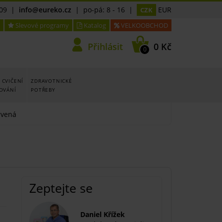
09
|
info@eureko.cz
| po-pá: 8 - 16 |
EUR
CZK
Slevové programy
Katalog
VELKOOBCHOD
Přihlásit
0 Kč
0
 CVIČENÍ
ZDRAVOTNICKÉ
LOVÁNÍ
POTŘEBY
rvená
Zeptejte se
Daniel Křížek