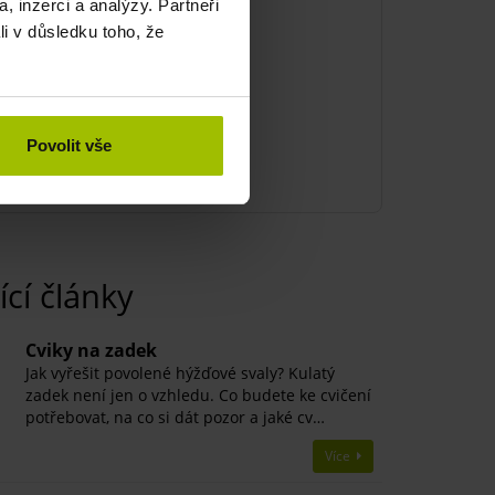
, inzerci a analýzy. Partneři
li v důsledku toho, že
Povolit vše
ící články
​Cviky na zadek
Jak vyřešit povolené hýžďové svaly? Kulatý
zadek není jen o vzhledu. Co budete ke cvičení
potřebovat, na co si dát pozor a jaké cv…
Více