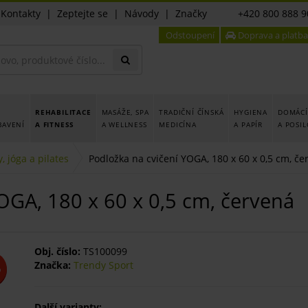
|
Kontakty
|
Zeptejte se
|
Návody
|
Značky
+420 800 888 9
Odstoupení
Doprava a platba
REHABILITACE
MASÁŽE, SPA
TRADIČNÍ ČÍNSKÁ
HYGIENA
DOMÁCÍ
BAVENÍ
A FITNESS
A WELLNESS
MEDICÍNA
A PAPÍR
A POSI
, jóga a pilates
Podložka na cvičení YOGA, 180 x 60 x 0,5 cm, če
OGA, 180 x 60 x 0,5 cm, červená
Obj. číslo:
TS100099
Značka:
Trendy Sport
%
Další varianty: