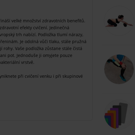
přináší velké množství zdravotních benefitů.
dravotní efekty cvičení. Jedinečná
ropský trh nabízí. Podložka tlumí nárazy,
dřeninám. Je odolná vůči tlaku, stále pružná
jí rohy. Vaše podložka zůstane stále čistá
 ani pot. Jednoduše ji omyjete pouze
kteriální vrstvě.
yniknete při cvičení venku i při skupinové