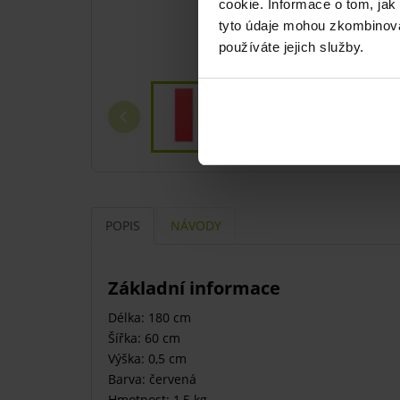
cookie. Informace o tom, jak
tyto údaje mohou zkombinovat
používáte jejich služby.
POPIS
NÁVODY
Základní informace
Délka: 180 cm
Šířka: 60 cm
Výška: 0,5 cm
Barva: červená
Hmotnost: 1,5 kg