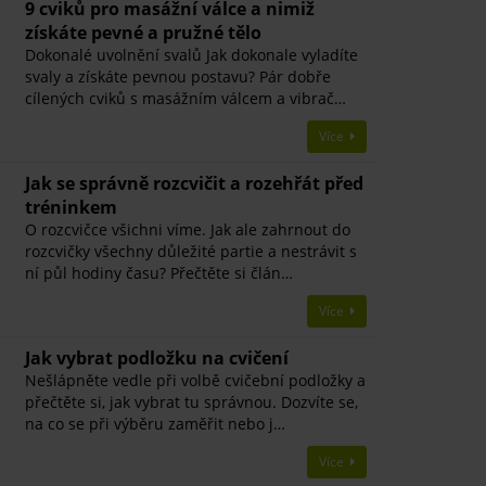
9 cviků pro masážní válce a nimiž
získáte pevné a pružné tělo
Dokonalé uvolnění svalů Jak dokonale vyladíte
svaly a získáte pevnou postavu? Pár dobře
cílených cviků s masážním válcem a vibrač…
Více
Jak se správně rozcvičit a rozehřát před
tréninkem
O rozcvičce všichni víme. Jak ale zahrnout do
rozcvičky všechny důležité partie a nestrávit s
ní půl hodiny času? Přečtěte si člán…
Více
Jak vybrat podložku na cvičení
Nešlápněte vedle při volbě cvičební podložky a
přečtěte si, jak vybrat tu správnou. Dozvíte se,
na co se při výběru zaměřit nebo j…
Více