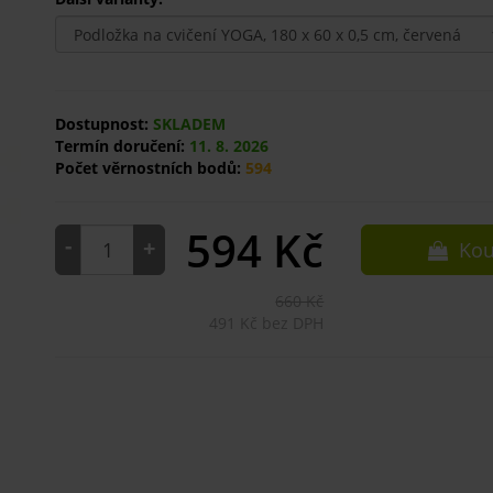
Dostupnost:
SKLADEM
Termín doručení:
11. 8. 2026
Počet věrnostních bodů:
594
594
Kč
-
+
Kou
660 Kč
491 Kč bez DPH