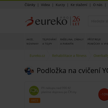
Články
|
Videa
|
Kurzy
|
Ke stažení
|
O nás
AKCE,
TEJPOVÁNÍ
RAŠELINA, ZÁBALY
PŘÍSTROJE
NOVINKY
A TEJPY
A PARAFÍN
POMŮCKY A VY
Eureko.cz
Rehabilitace a fitness
Overbally
Podložka na cvičení Y
Při nákupu nad
990 Kč
platíme dopravu po ČR my
-10
AKCE