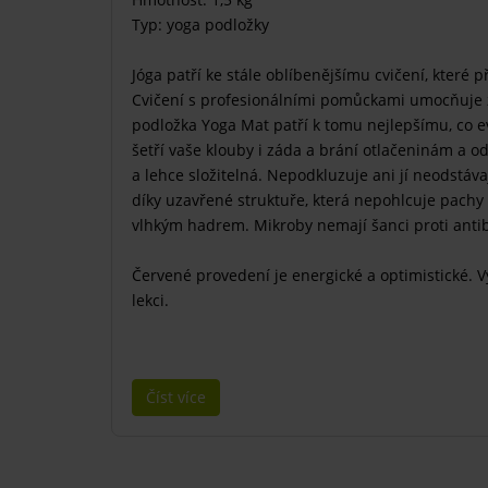
Typ: yoga podložky
Jóga patří ke stále oblíbenějšímu cvičení, které 
Cvičení s profesionálními pomůckami umocňuje z
podložka Yoga Mat patří k tomu nejlepšímu, co ev
šetří vaše klouby i záda a brání otlačeninám a o
a lehce složitelná. Nepodkluzuje ani jí neodstáva
díky uzavřené struktuře, která nepohlcuje pachy
vlhkým hadrem. Mikroby nemají šanci proti antiba
Červené provedení je energické a optimistické. V
lekci.
Číst více