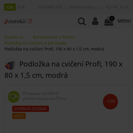
EUR
800 888 909
info@eureko.cz
PO-PÁ: 8-16
CZK
0
MENU
Eureko.cz
Rehabilitace a fitness
Podložky na cvičení a karimatky
Podložka na cvičení Profi, 190 x 80 x 1,5 cm, modrá
Podložka na cvičení Profi, 190 x
80 x 1,5 cm, modrá
Při nákupu nad
990 Kč
platíme dopravu po ČR my
-10%
DOPRAVA ZDARMA
AKCE