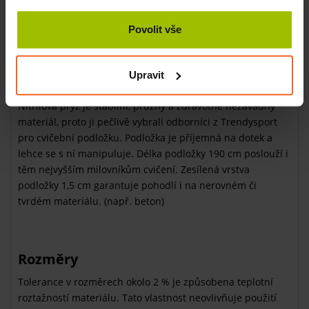
cvičení. Při znečistění podložky ji omyjte vodou. Podložka
díky své struktuře neabsorbuje pachy ani pot. Mikroby
Povolit vše
nemají šanci proti antibakteriálnímu ošetření obou stran
podložky.
Upravit
Top kvalita
Nitrilová pryž je stabilní, pružný a zdravotně nezávadný
materiál, proto ji pečlivě vybrali odborníci z Trendysport
pro cvičební podložku. Podložka je příjemná na dotek a
lehce se s ní manipuluje. Délka podložky 190 cm poslouží i
těm nejvyšším milovníkům cvičení. Zesílená vrstva
podložky 1,5 cm garantuje pohodlí i na nerovném či
tvrdém materiálu. (např. beton)
Rozměry
Tolerance v rozměrech okolo 2 % je způsobena teplotní
roztažností materiálu. Tato vlastnost neovlivňuje použití