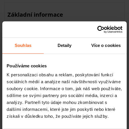
Základní informace
Délka: 190 cm
Šířka: 80 cm
Barva: modrá
Hmotnost: 2,4 kg
Souhlas
Detaily
Více o cookies
Typ: cvičební podložky
Materiál: nitrilová pryž
Tloušťka: 1,5 cm
Používáme cookies
K personalizaci obsahu a reklam, poskytování funkcí
Modrou cvičební podložku ProfiGymMat využijete v
sociálních médií a analýze naší návštěvnosti využíváme
dynamickém i statickém cvičení. Vaše klouby i záda vám
soubory cookie. Informace o tom, jak náš web používáte,
poděkují za péči, kterou jim podložkou ProfiGymMat
sdílíme se svými partnery pro sociální média, inzerci a
věnujete. Osobité modré provedení je uklidňující a
analýzy. Partneři tyto údaje mohou zkombinovat s
zároveň velmi elegantní.
dalšími informacemi, které jste jim poskytli nebo které
Hygiena a údržba
získali v důsledku toho, že používáte jejich služby.
Vysoké hygienické standarty zaručují zdraví nezávadné