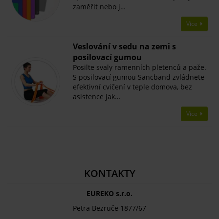
zaměřit nebo j…
Více
Veslování v sedu na zemi s
posilovací gumou
Posilte svaly ramenních pletenců a paže.
S posilovací gumou Sancband zvládnete
efektivní cvičení v teple domova, bez
asistence jak…
Více
KONTAKTY
EUREKO s.r.o.
Petra Bezruče 1877/67