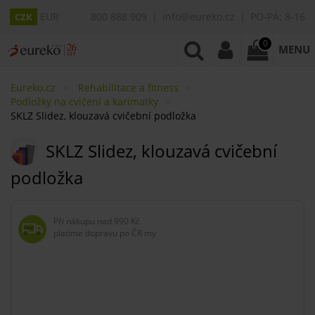
EUR
800 888 909
info@eureko.cz
PO-PÁ: 8-16
CZK
0
MENU
Eureko.cz
Rehabilitace a fitness
Podložky na cvičení a karimatky
SKLZ Slidez, klouzavá cvičební podložka
SKLZ Slidez, klouzavá cvičební
podložka
Při nákupu nad
990 Kč
platíme dopravu po ČR my