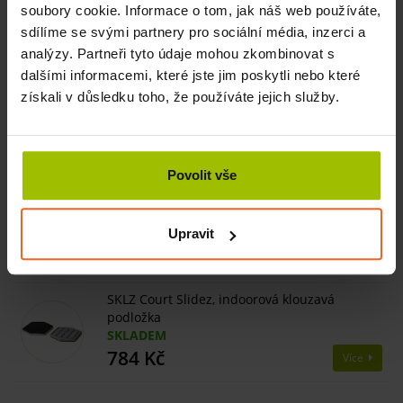
soubory cookie. Informace o tom, jak náš web používáte,
sdílíme se svými partnery pro sociální média, inzerci a
Související produkty
analýzy. Partneři tyto údaje mohou zkombinovat s
dalšími informacemi, které jste jim poskytli nebo které
získali v důsledku toho, že používáte jejich služby.
SKLZ Foot Massage Ball, masážní míček na
chodidlo
SKLADEM
299 Kč
Více
Povolit vše
SKLZ Trainer Mat, cvičební podložka, 183 cm
x 61 cm x 0,5 cm
Upravit
SKLADEM
999 Kč
Více
SKLZ Court Slidez, indoorová klouzavá
podložka
SKLADEM
784 Kč
Více