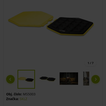
1 / 7
Obj. číslo:
MS5003
Značka:
SKLZ