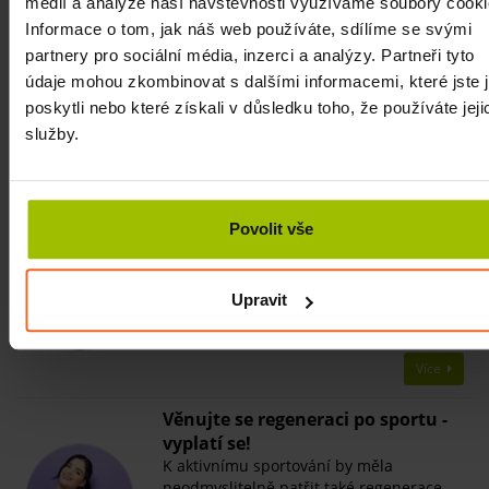
médií a analýze naší návštěvnosti využíváme soubory cooki
Informace o tom, jak náš web používáte, sdílíme se svými
10 tipů na cviky s TRX
partnery pro sociální média, inzerci a analýzy. Partneři tyto
Chcete posílit celé tělo s jedinou
údaje mohou zkombinovat s dalšími informacemi, které jste 
pomůckou? Vyzkoušejte systém
závěsných lan TRX. V článku se dozvíte
poskytli nebo které získali v důsledku toho, že používáte jeji
základní informace i k čemu…
služby.
Více
Výjimečná regenerace s
Povolit vše
flossbandem
Jste aktivními sportovci, ale o flossbandu
jste ještě neslyšeli? Přečtěte si náš
Upravit
článek, kde se dozvíte všechny důležité
informace…
Více
Věnujte se regeneraci po sportu -
vyplatí se!
K aktivnímu sportování by měla
neodmyslitelně patřit také regenerace.