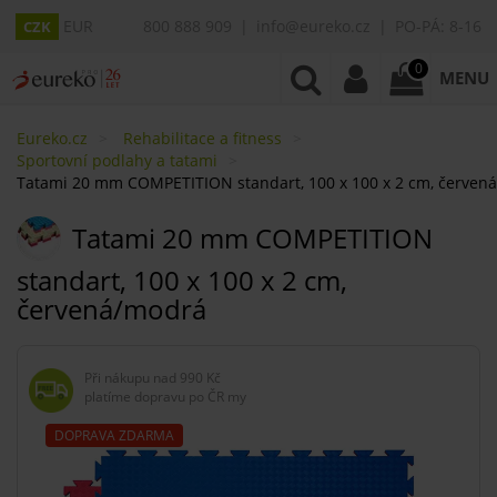
EUR
800 888 909
info@eureko.cz
PO-PÁ: 8-16
CZK
0
MENU
Eureko.cz
Rehabilitace a fitness
Sportovní podlahy a tatami
Tatami 20 mm COMPETITION standart, 100 x 100 x 2 cm, červen
Tatami 20 mm COMPETITION
standart, 100 x 100 x 2 cm,
červená/modrá
Při nákupu nad
990 Kč
platíme dopravu po ČR my
DOPRAVA ZDARMA