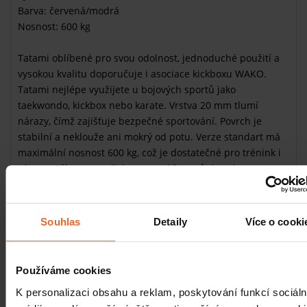
Barva: červená/modrá
Nosnost: 600 kg
Tatami oblíbené pro svou odolnost, jednoduché použití a
vysokou kvalitu doporučuje i asociace kickboxu WAKO.
Tatami nejlépe využijete u bojových sportů jako
taekwondo, kickbox nebo karate. Vrstva 20 mm tlumí
nárazy, čímž zajišťuje bezpečné sportování. Povrch je
stabilní a neklouže ani mokrý od potu. Verze standart má
maximální nosnost 600 kg, což je dostatečné pro trénink i
zápasy. Příprava podlahy pomocí čtverců do sebe
zapadajících je jednoduché a rychlé. Tatami udržujte čisté
vlažnou vodou popřípadě dezinfekcí.
Souhlas
Detaily
Více o cooki
Červeno-modré provedení je nejen praktické ale i estetické
a hodí se do každé tělocvičny.
Používáme cookies
K personalizaci obsahu a reklam, poskytování funkcí sociáln
Související články