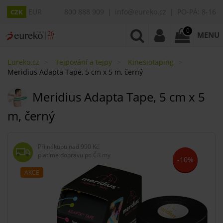
EUR
800 888 909
info@eureko.cz
PO-PÁ: 8-16
CZK
0
MENU
Eureko.cz
Tejpování a tejpy
Kinesiotaping
Meridius Adapta Tape, 5 cm x 5 m, černý
Meridius Adapta Tape, 5 cm x 5
m, černý
Při nákupu nad
990 Kč
platíme dopravu po ČR my
-10%
AKCE