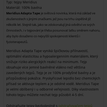
Typ: tejpy Meridius
Materiál: 100% bavlna
Meridius Adapta Tape
je světová novinka, která má základ ve
zkušenostech s jinými značkami, jež jsou na trhu úspěšně již
několik let. Stejně tak, jako se zdokonalují jiná odvětví ve svých
činnostech, i v tejpování je třeba posunovat laťku směrem nahoru,
aby bylo dosaženo co nejvyšší spokojenosti klientů i
fyzioterapeutů.
Meridius Adapta Tape vyniká špičkovou přilnavostí,
optimální elasticitou a hypoalergenním materiálem, který
snižuje riziko alergických reakcí na minimum. Tejp
obsahuje více jemné bavlněné vlákno než většina
zavedených tejpů. Tejp je ze 100% prodyšné bavlny a je
přizpůsobivý pokožce. Pryskyřicové lepidlo bez chemických
přísad se aktivuje teplem a je odolné vodě. Meridius Tape
je velmi oblíbený i u odborné veřejnosti. Díky vlastnostem
tohoto tejpu můžete nechat tejp působit 4-5 dní.
Odstraňujte tejpy bezbolestně s
odstraňovačem tejpů