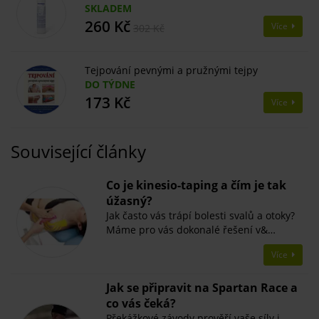
SKLADEM
260 Kč
Více
302 Kč
Tejpování pevnými a pružnými tejpy
DO TÝDNE
173 Kč
Více
Související články
Co je kinesio-taping a čím je tak
úžasný?
Jak často vás trápí bolesti svalů a otoky?
Máme pro vás dokonalé řešení v&…
Více
Jak se připravit na Spartan Race a
co vás čeká?
Překážkové závody prověří vaše síly i