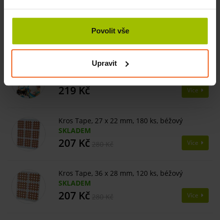
Tejpování pružnými tejpy, 63 x 47 cm
SKLADEM
Povolit vše
121 Kč
Více
Upravit
Kinesiotaping pro sportovce
SKLADEM
219 Kč
Více
Kros Tape, 27 x 22 mm, 180 ks, béžový
SKLADEM
207 Kč
Více
280 Kč
Kros Tape, 36 x 28 mm, 120 ks, béžový
SKLADEM
207 Kč
Více
280 Kč