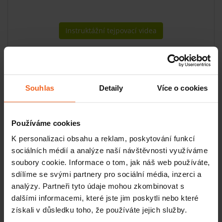
Instruktážní tejpovací videa
Účel použití
Tejp pomáhá tělu lépe reagovat na pohybové zátěže a
předchází nepříjemnému přetížení.
Souhlas
Detaily
Více o cookies
Používáme cookies
Číst více
K personalizaci obsahu a reklam, poskytování funkcí
sociálních médií a analýze naší návštěvnosti využíváme
Související produkty
soubory cookie. Informace o tom, jak náš web používáte,
sdílíme se svými partnery pro sociální média, inzerci a
Odstraňovač tejpů Remover, 350 ml
analýzy. Partneři tyto údaje mohou zkombinovat s
SKLADEM
dalšími informacemi, které jste jim poskytli nebo které
350 Kč
Více
získali v důsledku toho, že používáte jejich služby.