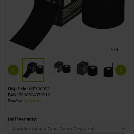
1 / 4
Obj. číslo:
ME100002
EAN:
5060304070012
Značka:
Meridius
Další varianty: