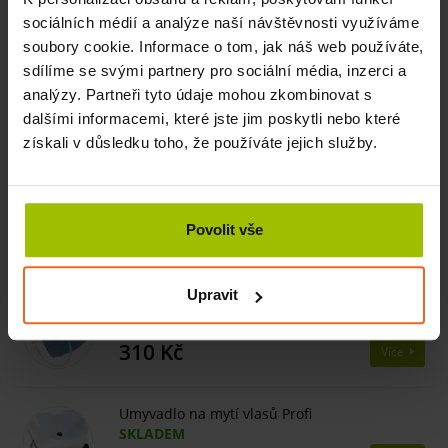
sprchovací hadice je vybavena plastovou koncovkou se
sociálních médií a analýze naší návštěvnosti využíváme
zámkem. Po použití a vypuštění je celý set velice lehký a
soubory cookie. Informace o tom, jak náš web používáte,
snadno přenosný.
sdílíme se svými partnery pro sociální média, inzerci a
analýzy. Partneři tyto údaje mohou zkombinovat s
dalšími informacemi, které jste jim poskytli nebo které
Související produkty
získali v důsledku toho, že používáte jejich služby.
Umyvadlo na mytí vlasů, set
SKLADEM
Povolit vše
855 Kč
Více
Upravit
Sprchové zařízení, modré
SKLADEM
310 Kč
Více
Umyvadlo na mytí vlasů Profi
SKLADEM