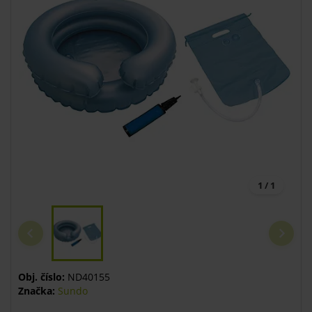
1 / 1
Obj. číslo:
ND40155
Značka:
Sundo