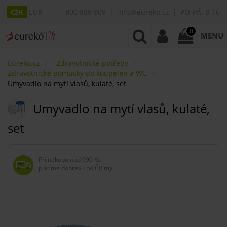
EUR
800 888 909
info@eureko.cz
PO-PÁ: 8-16
CZK
0
MENU
Eureko.cz
Zdravotnické potřeby
Zdravotnické pomůcky do koupelen a WC
Umyvadlo na mytí vlasů, kulaté, set
Umyvadlo na mytí vlasů, kulaté,
set
Při nákupu nad
990 Kč
platíme dopravu po ČR my