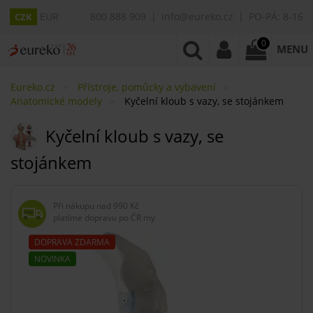
EUR
800 888 909
info@eureko.cz
PO-PÁ: 8-16
CZK
0
MENU
Eureko.cz
Přístroje, pomůcky a vybavení
Anatomické modely
Kyčelní kloub s vazy, se stojánkem
Kyčelní kloub s vazy, se
stojánkem
Při nákupu nad
990 Kč
platíme dopravu po ČR my
DOPRAVA ZDARMA
NOVINKA