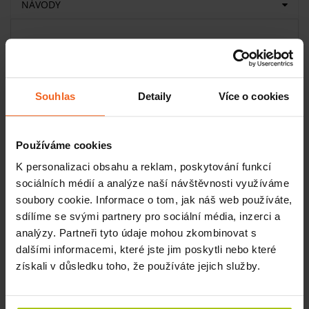
NÁVODY
Základní informace
Část těla: kyčel
Měřítko: životní velikost
Souhlas
Detaily
Více o cookies
Stojan: ano
Popis produktu
Používáme cookies
Detailní model kyčelního kloubu
znázorňuje
kompletní
K personalizaci obsahu a reklam, poskytování funkcí
kostěné struktury i hlavní vazy
, které zajišťují stabilitu
sociálních médií a analýze naší návštěvnosti využíváme
kyčelního kloubu. Je vhodný pro výuku anatomie,
soubory cookie. Informace o tom, jak náš web používáte,
kinezioterapie i pro demonstraci poranění a funkčních
omezení.
sdílíme se svými partnery pro sociální média, inzerci a
analýzy. Partneři tyto údaje mohou zkombinovat s
Model
umožňuje názorně vysvětlit r
ozsah pohybu i
dalšími informacemi, které jste jim poskytli nebo které
biomechaniku kyčelního kloubu
.
získali v důsledku toho, že používáte jejich služby.
Vlastnosti modelu