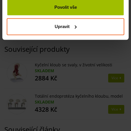
Přesné zobrazení vazu iliofemorale, pubofemorale a
Povolit vše
ischiofemorale.
Pohyblivá hlavice femuru.
Stabilní stojan.
Upravit
Související produkty
Kyčelní kloub se svaly, v životní velikosti
SKLADEM
2884 Kč
Více
Totální endoprotéza kyčelního kloubu, model
SKLADEM
4328 Kč
Více
Související články