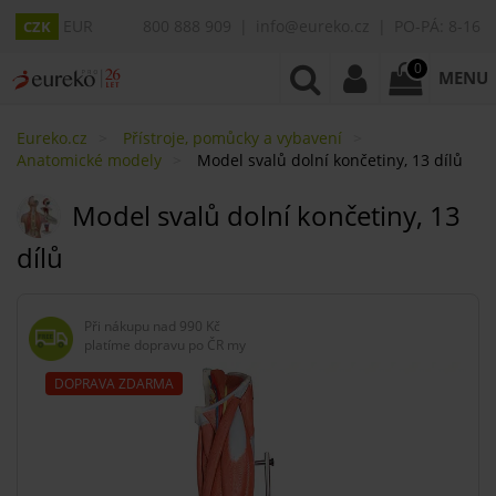
EUR
800 888 909
info@eureko.cz
PO-PÁ: 8-16
CZK
0
MENU
Eureko.cz
Přístroje, pomůcky a vybavení
Anatomické modely
Model svalů dolní končetiny, 13 dílů
Model svalů dolní končetiny, 13
dílů
Při nákupu nad
990 Kč
platíme dopravu po ČR my
DOPRAVA ZDARMA