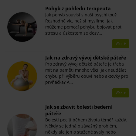
Pohyb z pohledu terapeuta
Jak pohyb souvisí s naší psychikou?
Rozhodně víc, než si myslíme. Jak
můžeme pomocí pohybu bojovat proti
stresu a úzkostem se dozv…
Více
​Jak na zdravý vývoj dětské páteře
Pro zdravý vývoj dětské páteře je třeba
mít na paměti mnoho věcí. Jak neudělat
chybu při výběru obuvi nebo aktovky pro
prvňáčka? A…
Více
Jak se zbavit bolesti bederní
páteře
Bolesti pocítí během života téměř každý.
Někdy se jedná o závažný problém,
někdy ale jen o stažené svaly nebo