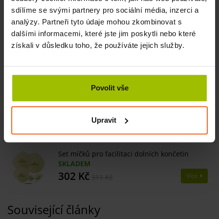
SKLADEM
sdílíme se svými partnery pro sociální média, inzerci a
455 Kč
Více
analýzy. Partneři tyto údaje mohou zkombinovat s
dalšími informacemi, které jste jim poskytli nebo které
získali v důsledku toho, že používáte jejich služby.
Svalová soustava člověka, 70 x 48 cm
SKLADEM
120 Kč
Více
Povolit vše
Posilovací stroj CuraMotion Exer4
DO MĚSÍCE
Upravit
20560 Kč
Více
Set míčků pro facilitaci dolních končetin
SKLADEM
302 Kč
Více
311 Kč
Související články