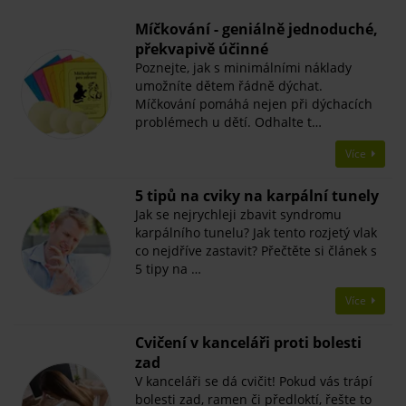
Míčkování - geniálně jednoduché,
překvapivě účinné
Poznejte, jak s minimálními náklady
umožníte dětem řádně dýchat.
Míčkování pomáhá nejen při dýchacích
problémech u dětí. Odhalte t…
Více
5 tipů na cviky na karpální tunely
Jak se nejrychleji zbavit syndromu
karpálního tunelu? Jak tento rozjetý vlak
co nejdříve zastavit? Přečtěte si článek s
5 tipy na …
Více
Cvičení v kanceláři proti bolesti
zad
V kanceláři se dá cvičit! Pokud vás trápí
bolesti zad, ramen či předloktí, řešte to