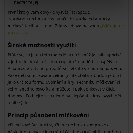
neotáčíte jej
První kroky vám obvykle vysvětlí terapeut.
Správnou techniku vás naučí i brožurka od autorky
míčkové facilitace, paní Zdeny Jebavé nazvaná
„Míčkujeme
pro zdraví“
Široké možnosti využití
Ptáte se, co je na této metodě tak úžasné? Její síla spočívá
v jednoduchosti a širokém uplatnění u dětí i dospělých.
V naprosté většině případů se setkáte s kladnou odezvou.
Vaše děti si míčkování velmi rychle oblíbí a budou je brát
jako určitou formu uvolnění a hry. Techniku míčkování si
velmi snadno osvojíte a můžete ji pak aplikovat v klidu
domova. Podílejte se aktivně na zlepšení zdraví svých dětí
a blízkých.
Princip působení míčkování
Při míčkové facilitaci využijete techniku komprese a
následné relaxace konkrétní části těla (působíte např. na