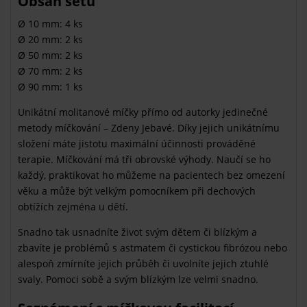
Obsah setu
Ø 10 mm: 4 ks
Ø 20 mm: 2 ks
Ø 50 mm: 2 ks
Ø 70 mm: 2 ks
Ø 90 mm: 1 ks
Unikátní molitanové míčky přímo od autorky jedinečné
metody míčkování – Zdeny Jebavé. Díky jejich unikátnímu
složení máte jistotu maximální účinnosti prováděné
terapie. Míčkování má tři obrovské výhody. Naučí se ho
každý, praktikovat ho můžeme na pacientech bez omezení
věku a může být velkým pomocníkem při dechových
obtížích zejména u dětí.
Snadno tak usnadníte život svým dětem či blízkým a
zbavíte je problémů s astmatem či cystickou fibrózou nebo
alespoň zmírníte jejich průběh či uvolníte jejich ztuhlé
svaly. Pomoci sobě a svým blízkým lze velmi snadno.