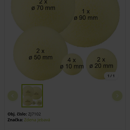
1 / 1
Obj. číslo:
ZJ7102
Značka:
Zdena Jebavá