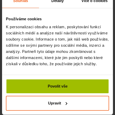
Souhlas
Detaily
Více o cookies
atd.
chronické záněty dutin, nosohltanu, uší – zevní i vnitřní
zvukovod
Používáme cookies
bolesti a únava očí, obrna lícního nervu, doléčení
zánětlivých stavů trojklaného nervu apod.
K personalizaci obsahu a reklam, poskytování funkcí
sociálních médií a analýze naší návštěvnosti využíváme
Míčkováním rovněž
uvolníte svaly
zad, šíje, hrudníku a
soubory cookie. Informace o tom, jak náš web používáte,
obličeje.
sdílíme se svými partnery pro sociální média, inzerci a
Kosmetiky znalé ženy jistě ocení vedlejší účinek míčkování
analýzy. Partneři tyto údaje mohou zkombinovat s
–
vypnutí pokožky
a pleti obličeje.
dalšími informacemi, které jste jim poskytli nebo které
Provádění míčkové facilitace
získali v důsledku toho, že používáte jejich služby.
Míčkování provádíte molitanovými míčky různých průměrů
(od 1 do 9 cm). Těmi masírujete konkrétní části těla.
K dispozici máte dvě základní techniky vedení míčků po
Povolit vše
těle:
koulení – zde míčky odvalujete pomocí prstů, dlaní
Upravit
a zápěstí
vytírání – při této metodě táhnete míček prsty po kůži a