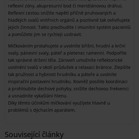
reflexní zóny, akupresurní bod či meridiánovou dráhu).
Reflexní cestou snížíte napětí příčně pruhovaných a
hladkých svalů vnitřních orgánů a pozitivně tak ovlivňujete
jejich činnost. Takto povzbudíte i imunitní systém pacientů
a pomůžete jim se rychleji uzdravit.
Míčkováním protahujete a uvolníte břišní, hrudní a krční
svaly, pánevní svaly, páteř a pletenec ramenní. Podpoříte
tak správné držení těla. Zároveň umožníte reflektorické
uvolnění svalů v okolí průdušek a relaxaci bránice. Zlepšíte
tak pružnost a hybnost hrudníku a páteře a uvolníte
inspirační postavení hrudníku. Rovněž posílíte koordinaci
a prohloubíte dechové pohyby, snížíte dechovou frekvenci
a usnadníte vykašlání hlenu.
Díky těmto účinkům míčkování využijete hlavně u
problémů s dýchacím aparátem.
Související články