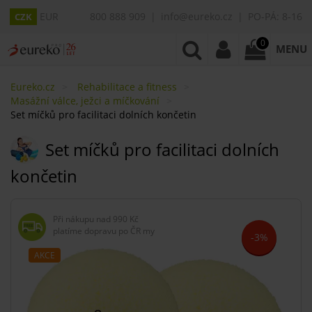
EUR
800 888 909
info@eureko.cz
PO-PÁ: 8-16
CZK
0
MENU
Eureko.cz
Rehabilitace a fitness
Masážní válce, ježci a míčkování
Set míčků pro facilitaci dolních končetin
Set míčků pro facilitaci dolních
končetin
Při nákupu nad
990 Kč
platíme dopravu po ČR my
-3%
AKCE