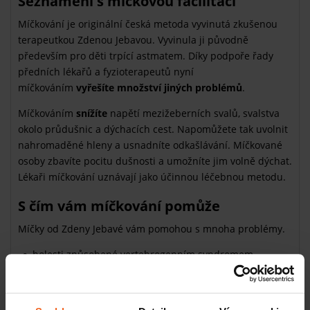
Seznámení s míčkovou facilitací
Míčkování je originální česká metoda vyvinutá zkušenou
terapeutkou Zdenou Jebavou. Vyvinula ji původně
především pro děti trpící astmatem. Díky podpoře řady
předních lékařů a fyzioterapeutů nyní
míčkováním
vyřešíte množství jiných problémů
.
Míčkováním
snížíte
napětí mezižeberních svalů, svalstva
okolo průdušnic a dýchacích cest. Napomůžete tak uvolnit
nahromaděné hleny a usnadníte odkašlávání. Míčkované
osoby zbavíte pocitu dušnosti a umožníte jim volně dýchat.
Lékaři míčkování uznávají jako účinnou léčebnou metodu.
S čím vám míčkování pomůže
Míčky od Zdeny Jebavé vám pomohou s mnoha problémy.
bolesti způsobené vertebrogenním syndromem
vadné či chabé držení těla
pooperační ošetření v postakutní fázi
astma, chronické bronchitidy, špatný stereotyp dýchání