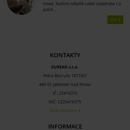
hned. Našich několik cviků zvládnete i u
počít…
Více
KONTAKTY
EUREKO s.r.o.
Petra Bezruče 1877/67
466 01 Jablonec nad Nisou
IČ: 25416375
DIČ: CZ25416375
Další kontakty
INFORMACE