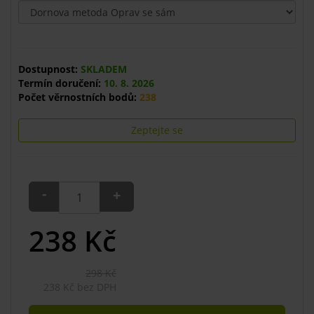
Dostupnost:
SKLADEM
Termín doručení:
10. 8. 2026
Počet věrnostních bodů:
238
Zeptejte se
-
+
238
Kč
298 Kč
238 Kč bez DPH