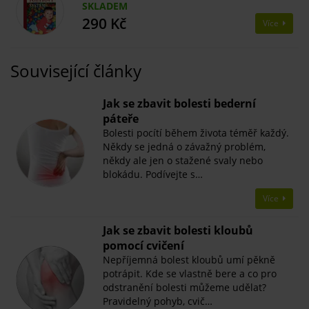
SKLADEM
290 Kč
Více
Související články
Jak se zbavit bolesti bederní
páteře
Bolesti pocítí během života téměř každý.
Někdy se jedná o závažný problém,
někdy ale jen o stažené svaly nebo
blokádu. Podívejte s…
Více
Jak se zbavit bolesti kloubů
pomocí cvičení
Nepříjemná bolest kloubů umí pěkně
potrápit. Kde se vlastně bere a co pro
odstranění bolesti můžeme udělat?
Pravidelný pohyb, cvič…