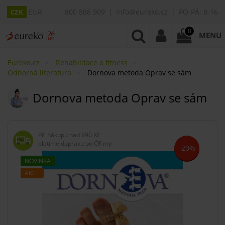
EUR
800 888 909
info@eureko.cz
PO-PÁ: 8-16
CZK
0
MENU
Eureko.cz
Rehabilitace a fitness
Odborná literatura
Dornova metoda Oprav se sám
Dornova metoda Oprav se sám
Při nákupu nad
990 Kč
platíme dopravu po ČR my
-20%
NOVINKA
AKCE