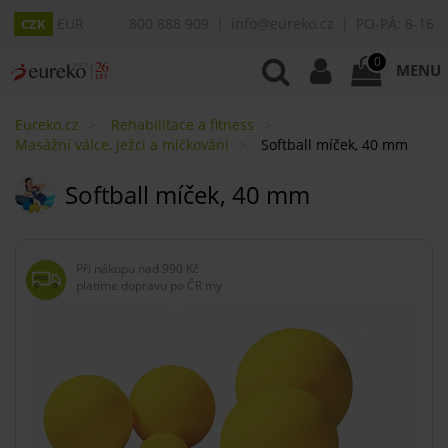
EUR
800 888 909
info@eureko.cz
PO-PÁ: 8-16
CZK
0
MENU
Eureko.cz
Rehabilitace a fitness
Masážní válce, ježci a míčkování
Softball míček, 40 mm
Softball míček, 40 mm
Při nákupu nad
990 Kč
platíme dopravu po ČR my