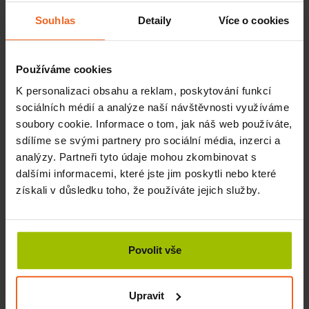
trojklanného nervu
Souhlas
Detaily
Více o cookies
Dermatologie obličejové krajiny
Technika poskytuje různá využití. Zvolíme-li menší
Používáme cookies
rozměry míčkům (od 20 do 90 mm), můžeme s jejich
pomocí vypnout kůži obličeje a podkoží bez potřeby
K personalizaci obsahu a reklam, poskytování funkcí
invazivních kosmetických zákroků. Terapie probíhá tak, že
sociálních médií a analýze naší návštěvnosti využíváme
masírujeme oblasti těla míčky. Můžeme využít dvou
soubory cookie. Informace o tom, jak náš web používáte,
způsobu provedení, buď koulivý pohyb míčku, nebo jeho
sdílíme se svými partnery pro sociální média, inzerci a
tažení po kůži bez otáčení.
analýzy. Partneři tyto údaje mohou zkombinovat s
dalšími informacemi, které jste jim poskytli nebo které
Další možnosti uplatnění
získali v důsledku toho, že používáte jejich služby.
Terapie našla uplatnění u široké škály pacientů. Pomáhá
dětem i dospělým bez rozdílu věku. Často se stává
oblíbenou, protože uleví, uvolní a zlepší stav. Její užití je
jednoduché a bezbolestné. Provádět ji může kdokoli, člen
Povolit vše
rodiny nebo pokud je to v jeho možnostech i sám pacient.
Zlepšete tak i Vy zdravotní stav a kvalitu života sobě a
Upravit
Vašim blízkým.