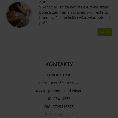
zad
V kanceláři se dá cvičit! Pokud vás trápí
bolesti zad, ramen či předloktí, řešte to
hned. Našich několik cviků zvládnete i u
počít…
Více
KONTAKTY
EUREKO s.r.o.
Petra Bezruče 1877/67
466 01 Jablonec nad Nisou
IČ: 25416375
DIČ: CZ25416375
Další kontakty