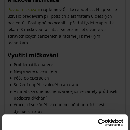
Původ míčkování
najdeme v České republice. Nejprve se
užívalo především při potížích s astmatem u dětských
pacientů. Postupně ho ocenili i přední fyzioterapeuti a
lékaři. S míčkovou facilitací se běžně setkáváme ve
zdravotnických zařízeních a řadíme ji k měkkým
technikám.
Využití míčkování
Problematika páteře
Nesprávné držení těla
Péče po operacích
Snížení napětí svalového aparátu
Astmatická onemocnění, vracející se záněty průdušek,
podpora dýchání
Vracející se zánětlivá onemocnění horních cest
dýchacích a uší
Unavenost a citlivost očí, ochablost faciálního nervu
v oblasti obličeje, konečná léčba zánětu týkajících se