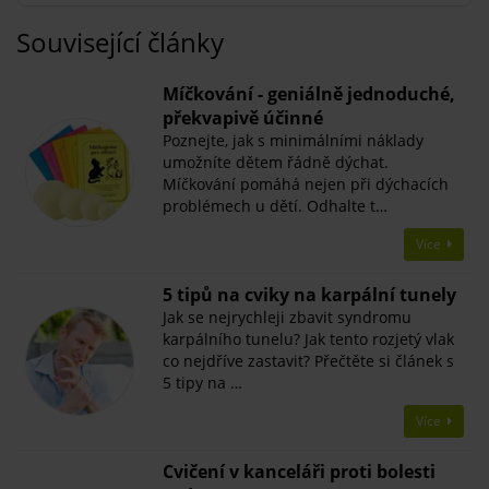
Související články
Míčkování - geniálně jednoduché,
překvapivě účinné
Poznejte, jak s minimálními náklady
umožníte dětem řádně dýchat.
Míčkování pomáhá nejen při dýchacích
problémech u dětí. Odhalte t…
Více
5 tipů na cviky na karpální tunely
Jak se nejrychleji zbavit syndromu
karpálního tunelu? Jak tento rozjetý vlak
co nejdříve zastavit? Přečtěte si článek s
5 tipy na …
Více
Cvičení v kanceláři proti bolesti