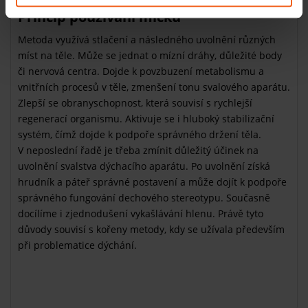
Princip používání míčků
Metoda využívá stlačení a následného uvolnění různých
míst na těle. Může se jednat o mízní dráhy, důležité body
či nervová centra. Dojde k povzbuzení metabolismu a
vnitřních procesů v těle, zmenšení tonu svalového aparátu.
Zlepší se obranyschopnost, která souvisí s rychlejší
regenerací organismu. Aktivuje se i hluboký stabilizační
systém, čímž dojde k podpoře správného držení těla.
V neposlední řadě je třeba zmínit důležitý účinek na
uvolnění svalstva dýchacího aparátu. Po uvolnění získá
hrudník a páteř správné postavení a může dojít k podpoře
správného fungování dechového stereotypu. Současně
docílíme i zjednodušení vykašlávání hlenu. Právě tyto
důvody souvisí s kořeny metody, kdy se užívala především
při problematice dýchání.