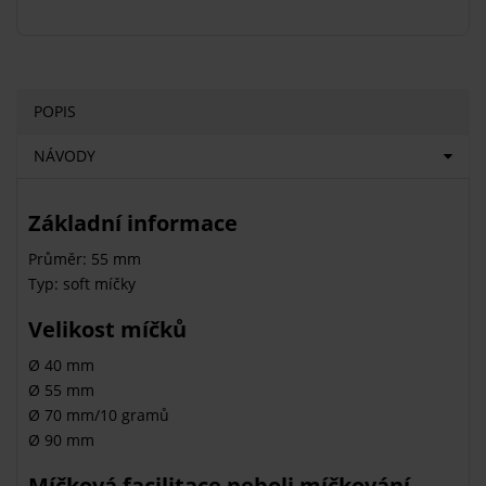
POPIS
NÁVODY
Základní informace
Průměr: 55 mm
Typ: soft míčky
Velikost míčků
Ø 40 mm
Ø 55 mm
Ø 70 mm/10 gramů
Ø 90 mm
Míčková facilitace neboli míčkování