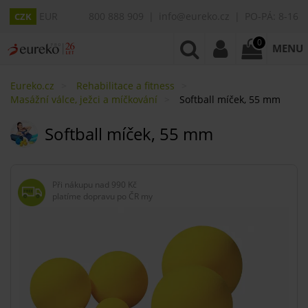
EUR
800 888 909
info@eureko.cz
PO-PÁ: 8-16
CZK
0
MENU
Eureko.cz
Rehabilitace a fitness
Masážní válce, ježci a míčkování
Softball míček, 55 mm
Softball míček, 55 mm
Při nákupu nad
990 Kč
platíme dopravu po ČR my