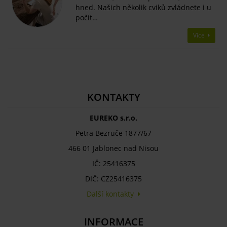
hned. Našich několik cviků zvládnete i u
počít…
Více
KONTAKTY
EUREKO s.r.o.
Petra Bezruče 1877/67
466 01 Jablonec nad Nisou
IČ: 25416375
DIČ: CZ25416375
Další kontakty
INFORMACE