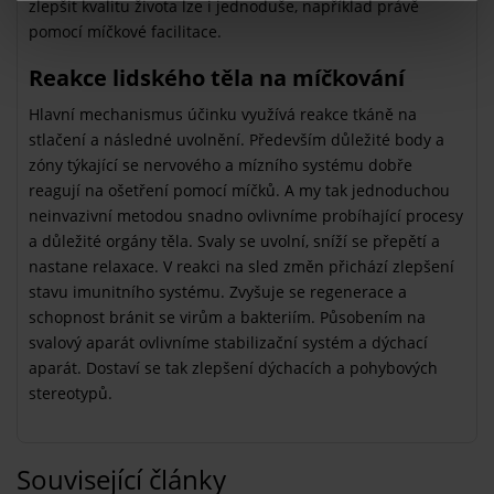
zlepšit kvalitu života lze i jednoduše, například právě
pomocí míčkové facilitace.
Reakce lidského těla na míčkování
Hlavní mechanismus účinku využívá reakce tkáně na
stlačení a následné uvolnění. Především důležité body a
zóny týkající se nervového a mízního systému dobře
reagují na ošetření pomocí míčků. A my tak jednoduchou
neinvazivní metodou snadno ovlivníme probíhající procesy
a důležité orgány těla. Svaly se uvolní, sníží se přepětí a
nastane relaxace. V reakci na sled změn přichází zlepšení
stavu imunitního systému. Zvyšuje se regenerace a
schopnost bránit se virům a bakteriím. Působením na
svalový aparát ovlivníme stabilizační systém a dýchací
aparát. Dostaví se tak zlepšení dýchacích a pohybových
stereotypů.
Související články