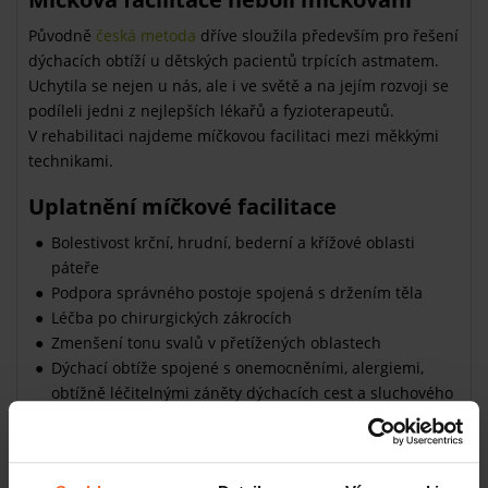
Původně
česká metoda
dříve sloužila především pro řešení
dýchacích obtíží u dětských pacientů trpících astmatem.
Uchytila se nejen u nás, ale i ve světě a na jejím rozvoji se
podíleli jedni z nejlepších lékařů a fyzioterapeutů.
V rehabilitaci najdeme míčkovou facilitaci mezi měkkými
technikami.
Uplatnění míčkové facilitace
Bolestivost krční, hrudní, bederní a křížové oblasti
páteře
Podpora správného postoje spojená s držením těla
Léčba po chirurgických zákrocích
Zmenšení tonu svalů v přetížených oblastech
Dýchací obtíže spojené s onemocněními, alergiemi,
obtížně léčitelnými záněty dýchacích cest a sluchového
aparátu
Povzbuzení při únavě očí, nesprávná funkce
obličejových nervů