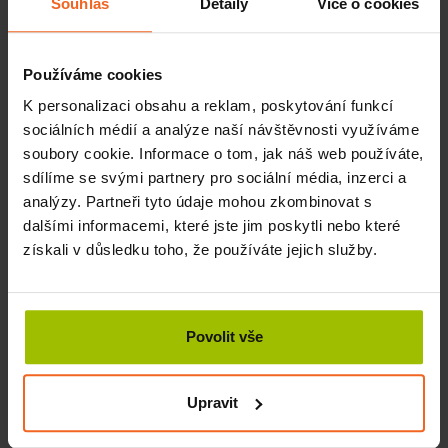
Souhlas
Detaily
Více o cookies
Použití v dermatologii
Pro výkon terapie si vybíráme z široké škály velikostí míčků.
Používáme cookies
Vyrábějí se z molitanu v různých provedeních (poloměru 1-
4,5cm). Menší míčky použijeme například na obličejovou
K personalizaci obsahu a reklam, poskytování funkcí
krajinu k vypnutí kůže a podkoží nebo u dětí. Větší
sociálních médií a analýze naší návštěvnosti využíváme
můžeme využít na masáž rozlehlejších tělních ploch.
soubory cookie. Informace o tom, jak náš web používáte,
V rehabilitaci se setkáme s dvěma různými způsoby
sdílíme se svými partnery pro sociální média, inzerci a
použití. Buď s míčkem koulíme nebo ošetřovanou plochu
analýzy. Partneři tyto údaje mohou zkombinovat s
třeme. Při tření se míček neotáčí, pouze posouvá po kůži
dalšími informacemi, které jste jim poskytli nebo které
pacienta.
získali v důsledku toho, že používáte jejich služby.
Kde se setkáme s míčkovou facilitací
Technologie si svou jednoduchostí a různými možnostmi
Povolit vše
uplatnění u pacientů jakéhokoli věku získala velkého
ohlasu. Na oblíbenosti jí přidal i fakt, že provedení je
bezbolestné a nenáročné, naopak jej provázejí pocity
Upravit
uvolnění a relaxace. Provádět ji může naprosto kdokoliv.
Usnadněte sobě i svým blízkým průběh nemocí. Vždyť