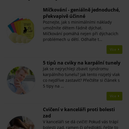
Míčkování - geniálně jednoduché,
překvapivě účinné
Poznejte, jak s minimálními náklady
umožníte dětem řádně dýchat.
Míčkování pomáhá nejen při dýchacích
problémech u dětí. Odhalte t…
Více
5 tipů na cviky na karpální tunely
Jak se nejrychleji zbavit syndromu
karpálního tunelu? Jak tento rozjetý vlak
co nejdříve zastavit? Přečtěte si článek s
5 tipy na …
Více
Cvičení v kanceláři proti bolesti
zad
V kanceláři se dá cvičit! Pokud vás trápí
bolesti zad, ramen či předloktí, řešte to