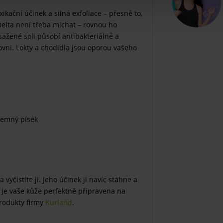
kační účinek a silná exfoliace – přesně to,
Delta není třeba míchat – rovnou ho
sažené soli působí antibakteriálně a
vni. Lokty a chodidla jsou oporou vašeho
jemný písek
vyčistíte ji. Jeho účinek ji navíc stáhne a
i je vaše kůže perfektně připravena na
produkty firmy
Kurland
.