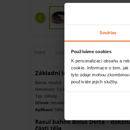
Souhlas
Používáme cookies
POPIS
NÁVODY
K personalizaci obsahu a re
cookie. Informace o tom, jak
Základní informace
tyto údaje mohou zkombinovat
používáte jejich služby.
Barva: modrá
Hmotnost: 7,5 kg
Typ: zábaly
Účinek:
detoxikační a odstranění staré pokožky
Aplikace:
lokty a chodidla
Rasul bahno Bolus Delta – dokon
části těla