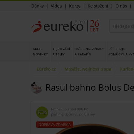
Články
|
Videa
|
Kurzy
|
Ke stažení
|
O nás
AKCE,
TEJPOVÁNÍ
RAŠELINA, ZÁBALY
PŘÍSTROJE
NOVINKY
A TEJPY
A PARAFÍN
POMŮCKY A VY
Eureko.cz
Masáže, wellness a spa
Kurlan
Rasul bahno Bolus Del
Při nákupu nad
990 Kč
platíme dopravu po ČR my
DOPRAVA ZDARMA