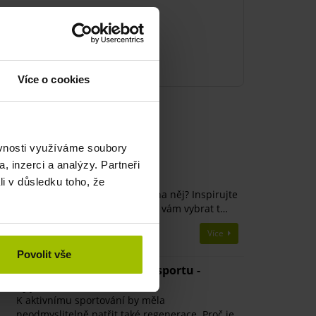
Více o cookies
ící články
ěvnosti využíváme soubory
, inzerci a analýzy. Partneři
Jak relaxovat
li v důsledku toho, že
Stres je všude kolem nás. Jak na něj? Inspirujte
se naším článkem. Pomůžeme vám vybrat t…
Více
Povolit vše
Věnujte se regeneraci po sportu -
vyplatí se!
K aktivnímu sportování by měla
neodmyslitelně patřit také regenerace. Proč je