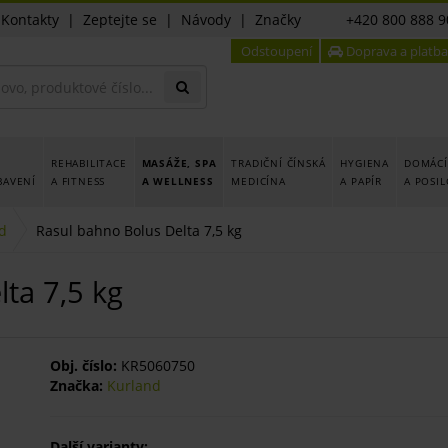
|
Kontakty
|
Zeptejte se
|
Návody
|
Značky
+420 800 888 9
Odstoupení
Doprava a platba
REHABILITACE
MASÁŽE, SPA
TRADIČNÍ ČÍNSKÁ
HYGIENA
DOMÁCÍ
BAVENÍ
A FITNESS
A WELLNESS
MEDICÍNA
A PAPÍR
A POSI
d
Rasul bahno Bolus Delta 7,5 kg
ta 7,5 kg
Obj. číslo:
KR5060750
Značka:
Kurland
Další varianty: