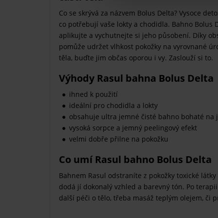
Co se skrývá za názvem Bolus Delta? Vysoce detoxi
co potřebují vaše lokty a chodidla. Bahno Bolus 
aplikujte a vychutnejte si jeho působení. Díky ob
pomůže udržet vlhkost pokožky na vyrovnané úro
těla, buďte jim občas oporou i vy. Zaslouží si to.
Výhody Rasul bahna Bolus Delta
ihned k použití
ideální pro chodidla a lokty
obsahuje ultra jemné čisté bahno bohaté na 
vysoká sorpce a jemný peelingový efekt
velmi dobře přilne na pokožku
Co umí Rasul bahno Bolus Delta
Bahnem Rasul odstraníte z pokožky toxické látky a 
dodá jí dokonalý vzhled a barevný tón. Po terapi
další péči o tělo, třeba masáž teplým olejem, či 