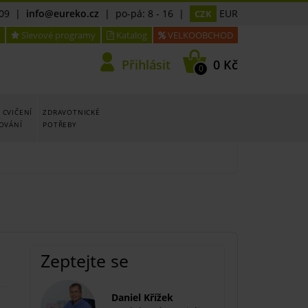
09
|
info@eureko.cz
| po-pá: 8 - 16 |
EUR
CZK
Slevové programy
Katalog
VELKOOBCHOD
Přihlásit
0 Kč
0
 CVIČENÍ
ZDRAVOTNICKÉ
LOVÁNÍ
POTŘEBY
Zeptejte se
Daniel Křížek