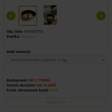
Obj. číslo:
KR5030750
Značka:
Kurland
Další varianty:
Dostupnost:
DO 2 TÝDNŮ
Termín doručení:
DO 15 DNŮ.
Počet věrnostních bodů:
1950
Zeptejte se