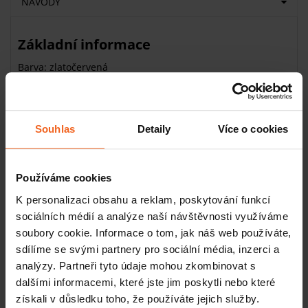
NÁVODY
Základní informace
Barva: zlatočervená
Hmotnost: 7,5 kg
Typ: zábaly
Účinek:
silný peeling a mírná detoxikace
Souhlas
Detaily
Více o cookies
Aplikace:
břicho
Rasul bahno Bolus Gamma - zlatá pro
vaše bříško
Používáme cookies
Jak získáte bříško, které je radost pohladit? Pravidelným
K personalizaci obsahu a reklam, poskytování funkcí
sportem ho zpevníte a zploštíte, ale jakým kouzlem získat
sociálních médií a analýze naší návštěvnosti využíváme
sametově hebkou pokožku
? To magické slovíčko zní
soubory cookie. Informace o tom, jak náš web používáte,
„Bolus Gamma.“
Díky 100% přírodnímu Rasul bahnu
sdílíme se svými partnery pro sociální média, inzerci a
bohatému na jemný písek s jemným peelingovým účinkem
analýzy. Partneři tyto údaje mohou zkombinovat s
dokážete s vaší pokožkou opravdové divy. Přidejte k tomu
dalšími informacemi, které jste jim poskytli nebo které
střední
detoxikační účinek
a hned vám bude jasné, proč
získali v důsledku toho, že používáte jejich služby.