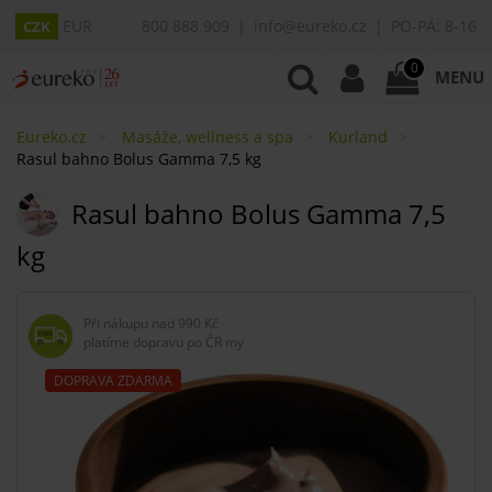
EUR
800 888 909
info@eureko.cz
PO-PÁ: 8-16
CZK
0
MENU
Eureko.cz
Masáže, wellness a spa
Kurland
Rasul bahno Bolus Gamma 7,5 kg
Rasul bahno Bolus Gamma 7,5
kg
Při nákupu nad
990 Kč
platíme dopravu po ČR my
DOPRAVA ZDARMA