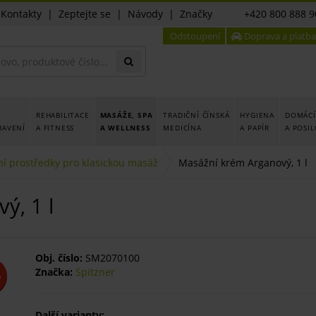
|
Kontakty
|
Zeptejte se
|
Návody
|
Značky
+420 800 888 9
Odstoupení
Doprava a platba
REHABILITACE
MASÁŽE, SPA
TRADIČNÍ ČÍNSKÁ
HYGIENA
DOMÁCÍ
BAVENÍ
A FITNESS
A WELLNESS
MEDICÍNA
A PAPÍR
A POSI
í prostředky pro klasickou masáž
Masážní krém Arganový, 1 l
ý, 1 l
Obj. číslo:
SM2070100
Značka:
Spitzner
%
Další varianty: