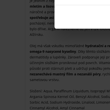
Je jedním z nejcennějších olejů kosmetického pr
mletím a lisováním ořechových jader zastuden
náročné a provádí se ručně. Lisováním se pak zís
spotřebuje asi 30 kg plodů
. Kromě toho ani výsk
pocházejí, není v dnešní době samozřejmostí. Ner
bylo dříve. Argánii nalezneme už jen v tzv. bios
Alžírsku.
Olej má však vskutku mimořádné
hydratační a r
omega-9 nasycené kyseliny
. Díky těmto složkám
dermatitidy a lupénky. Zároveň podporuje její 
účinným složkám proniknout pod povrch. Vitaminy
působí proti stárnutí pleti a udržují pokožku jem
nezanechává mastný film a nezanáší póry
, ryc
sametovou vrstvu.
Složení: Aqua, Paraffinum Liquidum, Isopropyl Mir
Argania Spinosa Kernel Oil, Benzyl Alcohol, Sodi
Sorbic Acid, Sodium Hydroxide, Linalool, Limonene,
Cinnamyl Alcohol, Amyl Cinnamal