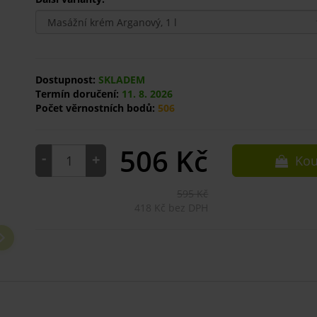
Dostupnost:
SKLADEM
Termín doručení:
11. 8. 2026
Počet věrnostních bodů:
506
506
Kč
-
+
Kou
595 Kč
418 Kč bez DPH