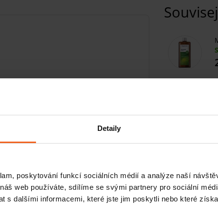
Souvisej
M
ožku
M
ší
masážní přípravky
. Je vhodný i
pro
Detaily
, přírodní arganový olej, který je v krému
M
neruje ji a léčí
. Kromě prospěšné
masáže
ení a stimulaci hojivých procesů, ale
anému IMP komplexu je krém také dobře
klam, poskytování funkcí sociálních médií a analýze naší návšt
 náš web používáte, sdílíme se svými partnery pro sociální média
M
 s dalšími informacemi, které jste jim poskytli nebo které získa
ým olejem?