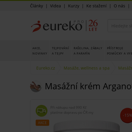
Články
|
Videa
|
Kurzy
|
Ke stažení
|
O nás
AKCE,
TEJPOVÁNÍ
RAŠELINA, ZÁBALY
PŘÍSTROJE
NOVINKY
A TEJPY
A PARAFÍN
POMŮCKY A VY
Eureko.cz
Masáže, wellness a spa
Masážn
Masážní krém Arganov
Při nákupu nad
990 Kč
platíme dopravu po ČR my
-15
AKCE