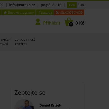
09
|
info@eureko.cz
| po-pá: 8 - 16 |
EUR
CZK
Slevové programy
Katalog
VELKOOBCHOD
Přihlásit
0 Kč
0
 CVIČENÍ
ZDRAVOTNICKÉ
LOVÁNÍ
POTŘEBY
Zeptejte se
Daniel Křížek