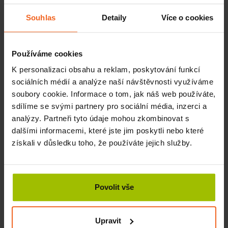
dobře snášen. Pokožka je po
masáži
jemná a vláčná.
Souhlas
Detaily
Více o cookies
Složení:
Paraffinum Liquidum, Parfum, Linalool, Geraniol,
Limonene, Benzyl Salicylate, Citral
Používáme cookies
K personalizaci obsahu a reklam, poskytování funkcí
Související produkty
sociálních médií a analýze naší návštěvnosti využíváme
soubory cookie. Informace o tom, jak náš web používáte,
sdílíme se svými partnery pro sociální média, inzerci a
Masážní olej Neutral, 1 l
SKLADEM
analýzy. Partneři tyto údaje mohou zkombinovat s
205 Kč
Více
dalšími informacemi, které jste jim poskytli nebo které
získali v důsledku toho, že používáte jejich služby.
OXD masážní emulze Neutral, 1 l
SKLADEM
350 Kč
Více
Povolit vše
OXD masážní emulze Citron, 1 l
Upravit
SKLADEM