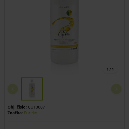
1 / 1
Obj. číslo:
CU10007
Značka:
Eureko