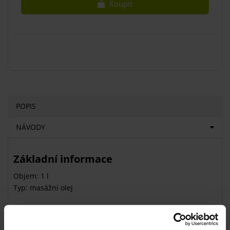
Koupit
POPIS
NÁVODY
Základní informace
Objem: 1 l
Typ: masážní olej
Masážní olej Citron se vyznačuje
vynikající skluzností
a
povzbuzující vůní citronu. Vstřebává se pomalu a je velmi