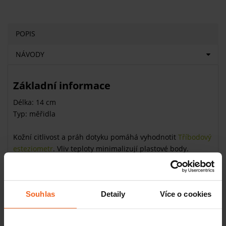
POPIS
NÁVODY
Základní informace
Délka: 14 cm
Typ: měřidla
Kožní citlivost a práh dotyku pomáhá vyhodnotit
Tříbodový
esteziometr
. Vliv teploty minimalizují plastové body.
Dvoubodový diskriminátor má třetí bod, který umožňuje
střídání mezi stimulací jednostupňového a dvojitého bodu
bez změny nastavení, měří až 14 centimetrů diskriminace.
Souhlas
Detaily
Více o cookies
Související produkty