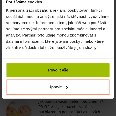
Používáme cookies
K personalizaci obsahu a reklam, poskytování funkcí
Baseline Dvoubodový esteziometr
sociálních médií a analýze naší návštěvnosti využíváme
SKLADEM
1430 Kč
soubory cookie. Informace o tom, jak náš web používáte,
Více
sdílíme se svými partnery pro sociální média, inzerci a
analýzy. Partneři tyto údaje mohou zkombinovat s
Související články
dalšími informacemi, které jste jim poskytli nebo které
získali v důsledku toho, že používáte jejich služby.
Co je SM systém?
Slyšeli jste už o SM systému? Přečtěte si
o této metodě něco víc. V našem článku
se dozvíte, co k tomuto cvičení budete
Povolit vše
potřebovat…
Více
Upravit
Jak předcházet nachlazení u dětí
Jak pomoci vašim dětem bez chemie?
Přečtěte si, jak můžete zatočit s
nachlazením pomocí BIO voskových