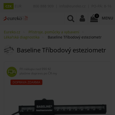
EUR
800 888 909
info@eureko.cz
PO-PÁ: 8-16
CZK
0
MENU
Eureko.cz
Přístroje, pomůcky a vybavení
Lékařská diagnostika
Baseline Tříbodový esteziometr
Baseline Tříbodový esteziometr
Při nákupu nad
990 Kč
platíme dopravu po ČR my
DOPRAVA ZDARMA