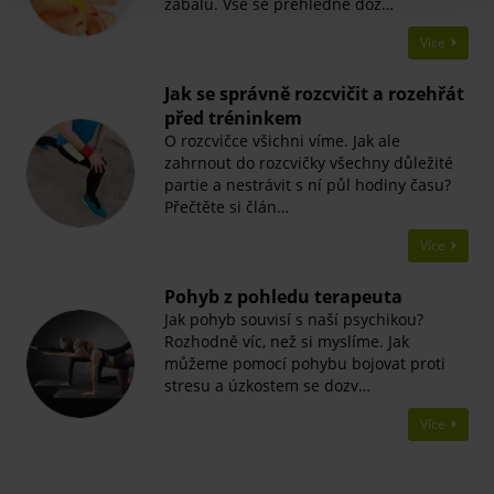
zábalů. Vše se přehledně doz…
Více
Jak se správně rozcvičit a rozehřát
před tréninkem
O rozcvičce všichni víme. Jak ale
zahrnout do rozcvičky všechny důležité
partie a nestrávit s ní půl hodiny času?
Přečtěte si člán…
Více
Pohyb z pohledu terapeuta
Jak pohyb souvisí s naší psychikou?
Rozhodně víc, než si myslíme. Jak
můžeme pomocí pohybu bojovat proti
stresu a úzkostem se dozv…
Více