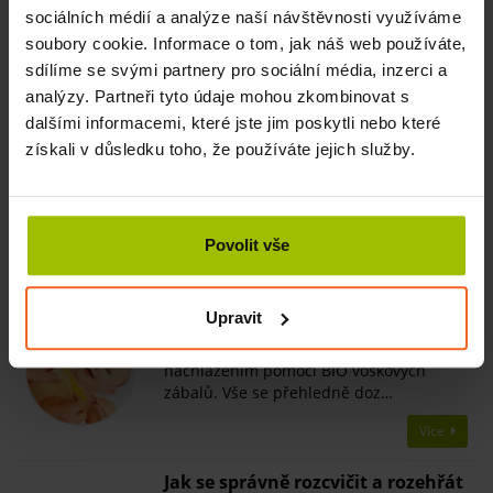
sociálních médií a analýze naší návštěvnosti využíváme
soubory cookie. Informace o tom, jak náš web používáte,
Související články
sdílíme se svými partnery pro sociální média, inzerci a
analýzy. Partneři tyto údaje mohou zkombinovat s
Co je SM systém?
dalšími informacemi, které jste jim poskytli nebo které
Slyšeli jste už o SM systému? Přečtěte si
získali v důsledku toho, že používáte jejich služby.
o této metodě něco víc. V našem článku
se dozvíte, co k tomuto cvičení budete
potřebovat…
Povolit vše
Více
Jak předcházet nachlazení u dětí
Upravit
Jak pomoci vašim dětem bez chemie?
Přečtěte si, jak můžete zatočit s
nachlazením pomocí BIO voskových
zábalů. Vše se přehledně doz…
Více
Jak se správně rozcvičit a rozehřát