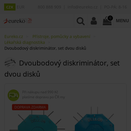
EUR
800 888 909
info@eureko.cz
PO-PÁ: 8-16
CZK
0
MENU
Eureko.cz
Přístroje, pomůcky a vybavení
Lékařská diagnostika
Dvoubodový diskriminátor, set dvou disků
Dvoubodový diskriminátor, set
dvou disků
Při nákupu nad
990 Kč
platíme dopravu po ČR my
DOPRAVA ZDARMA