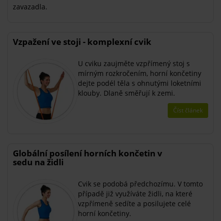
zavazadla.
Vzpažení ve stoji - komplexní cvik
U cviku zaujměte vzpřímený stoj s
mírným rozkročením, horní končetiny
dejte podél těla s ohnutými loketními
klouby. Dlaně směřují k zemi.
Číst článek
Globální posílení horních končetin v
sedu na židli
Cvik se podobá předchozímu. V tomto
případě již využíváte židli, na které
vzpřímeně sedíte a posilujete celé
horní končetiny.