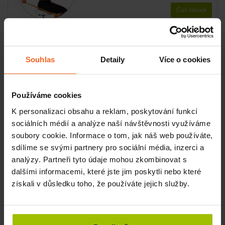
Číst článek
Globální posílení horních končetin ve
Souhlas
Detaily
Více o cookies
stoji
Cvik se provádí ve stoji s posilovací
gumou, která je zafixována externí
Používáme cookies
pomůckou. Obě ruce posilujete
K personalizaci obsahu a reklam, poskytování funkcí
zároveň přitažením proti odporu gumy.
sociálních médií a analýze naší návštěvnosti využíváme
Číst článek
soubory cookie. Informace o tom, jak náš web používáte,
sdílíme se svými partnery pro sociální média, inzerci a
analýzy. Partneři tyto údaje mohou zkombinovat s
dalšími informacemi, které jste jim poskytli nebo které
získali v důsledku toho, že používáte jejich služby.
KONTAKTY