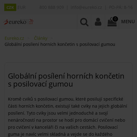
EUR
800 888 909
info@eureko.cz
PO-PÁ: 8-16
CZK
0
MENU
Eureko.cz
Články
Globální posílení horních končetin s posilovací gumou
Globální posílení horních končetin
s posilovací gumou
Kromě cviků s posilovací gumou, které posilují specifické
části horních končetin, existují také cviky na jejich globální
posílení. Tyto cviky jsou velmi jednoduché a svojí
nenáročností na prostor se hodí pro domácí cvičení nebo
pro cvičení v kanceláři či na vašich cestách. Posilovací
guma je navíc velmi skladná a vejde se do každého