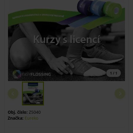
1 / 1
Obj. číslo:
Z5040
Značka:
Eureko