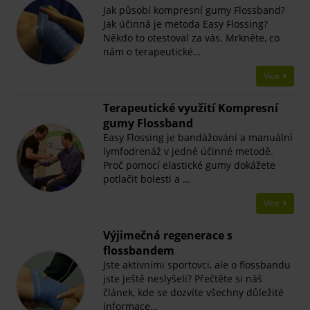
Jak působí kompresní gumy Flossband?
Jak účinná je metoda Easy Flossing?
Někdo to otestoval za vás. Mrkněte, co
nám o terapeutické…
Více
Terapeutické využití Kompresní
gumy Flossband
Easy Flossing je bandážování a manuální
lymfodrenáž v jedné účinné metodě.
Proč pomocí elastické gumy dokážete
potlačit bolesti a …
Více
Výjimečná regenerace s
flossbandem
Jste aktivními sportovci, ale o flossbandu
jste ještě neslyšeli? Přečtěte si náš
článek, kde se dozvíte všechny důležité
informace…