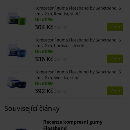
Kompresní guma Flossband by Sanctband, 5
cm x 2 m, limetka, slabá
SKLADEM
304 Kč
Více
380 Kč
Kompresní guma Flossband by Sanctband, 5
cm x 2 m, borůvka, střední
SKLADEM
336 Kč
Více
420 Kč
Kompresní guma Flossband by Sanctband, 5
cm x 2 m, švestka, silná
SKLADEM
392 Kč
Více
490 Kč
Související články
Recenze kompresní gumy
Flossband