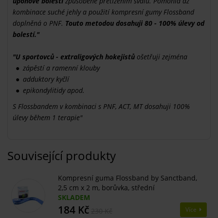
úponové bolesti
způsobené přetížením svalů. Pomohla až
kombinace suché jehly a použití kompresní gumy Flossband
doplněná o PNF.
Touto metodou dosahuji 80 - 100% úlevy od
bolestí."
"U sportovců - extraligových hokejistů
ošetřuji zejména
zápěstí a ramenní klouby
adduktory kyčlí
epikondylitidy apod.
S Flossbandem v kombinaci s PNF, ACT, MT dosahuji 100%
úlevy během 1 terapie"
Související produkty
Kompresní guma Flossband by Sanctband,
2,5 cm x 2 m, borůvka, střední
SKLADEM
184 Kč
Více
230 Kč