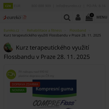
EUR
800 888 909
info@eureko.cz
PO-PÁ: 8-16
CZK
0
MENU
Eureko.cz
Rehabilitace a fitness
Flossband
Kurz terapeutického využití Flossbandu v Praze 28. 11. 2025
Kurz terapeutického využití
Flossbandu v Praze 28. 11. 2025
Při nákupu nad
990 Kč
platíme dopravu po ČR my
DOPRAVA ZDARMA
NOVINKA