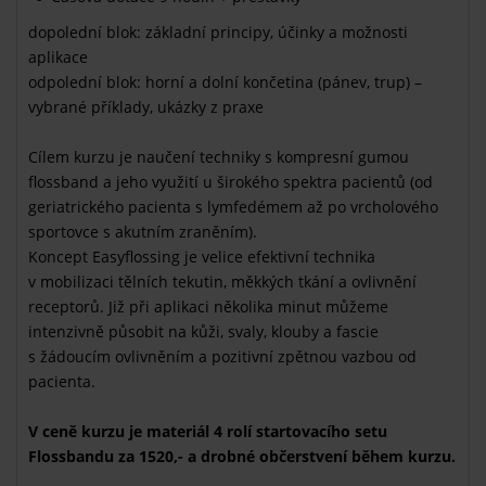
dopolední blok: základní principy, účinky a možnosti
aplikace
odpolední blok: horní a dolní končetina (pánev, trup) –
vybrané příklady, ukázky z praxe
Cílem kurzu je naučení techniky s kompresní gumou
flossband a jeho využití u širokého spektra pacientů (od
geriatrického pacienta s lymfedémem až po vrcholového
sportovce s akutním zraněním).
Koncept Easyflossing je velice efektivní technika
v mobilizaci tělních tekutin, měkkých tkání a ovlivnění
receptorů. Již při aplikaci několika minut můžeme
intenzivně působit na kůži, svaly, klouby a fascie
s žádoucím ovlivněním a pozitivní zpětnou vazbou od
pacienta.
V ceně kurzu je materiál 4 rolí startovacího setu
Flossbandu za 1520,- a drobné občerstvení během kurzu.