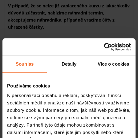
V případě, že se nelze již zaplaceného kurzu z jakýchkoliv
důvodů zúčastnit, nabízíme náhradní termín,
akceptujeme náhradníka, případně vracíme 80% z
uhrazené částky.
Program kurzu
DOPOLEDNÍ BLOK 8.30 - 12.00
- základní principy a účinky flossbandu
Souhlas
Detaily
Více o cookies
- měřící zprávy
- kontraindikace a indikace
- MOŽNOSTI APLIKACE: svalová, kloubní a fasciová
Používáme cookies
technika, aplikace při otoku, hematomu a lymfedému,
K personalizaci obsahu a reklam, poskytování funkcí
regenerace tkání, techniky při reedukaci pohybu, technika
sociálních médií a analýze naší návštěvnosti využíváme
k tlumení bolesti, možnosti u entezopatií, aplikace při
soubory cookie. Informace o tom, jak náš web používáte,
sportu, možnosti autoterapie
sdílíme se svými partnery pro sociální média, inzerci a
- PRAKTICKÉ UKÁZKY
analýzy. Partneři tyto údaje mohou zkombinovat s
dalšími informacemi, které jste jim poskytli nebo které
PŘESTÁVKA 12.00 - 12.30