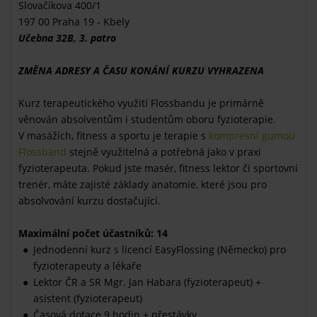
Slovačíkova 400/1
197 00 Praha 19 - Kbely
Učebna 32B, 3. patro
ZMĚNA ADRESY A ČASU KONÁNÍ KURZU VYHRAZENA
Kurz terapeutického využití Flossbandu je primárně
věnován absolventům i studentům oboru fyzioterapie.
V masážích, fitness a sportu je terapie s
kompresní gumou
Flossband
stejně využitelná a potřebná jako v praxi
fyzioterapeuta. Pokud jste masér, fitness lektor či sportovní
trenér, máte zajisté základy anatomie, které jsou pro
absolvování kurzu dostačující.
Maximální počet účastníků: 14
Jednodenní kurz s licencí EasyFlossing (Německo) pro
fyzioterapeuty a lékaře
Lektor ČR a SR Mgr. Jan Habara (fyzioterapeut) +
asistent (fyzioterapeut)
Časová dotace 9 hodin + přestávky