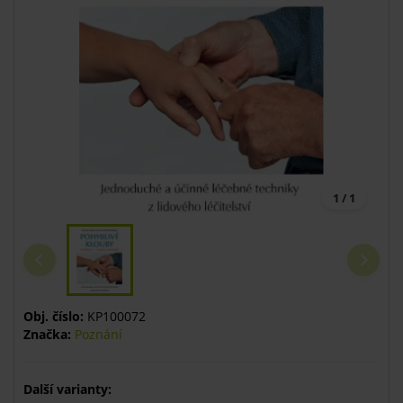
1 / 1
Obj. číslo:
KP100072
Značka:
Poznání
Další varianty: