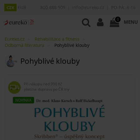
EUR
800 888 909
info@eureko.cz
PO-PÁ: 8-16
CZK
0
MENU
Eureko.cz
Rehabilitace a fitness
Odborná literatura
Pohyblivé klouby
Pohyblivé klouby
Při nákupu nad
990 Kč
platíme dopravu po ČR my
NOVINKA