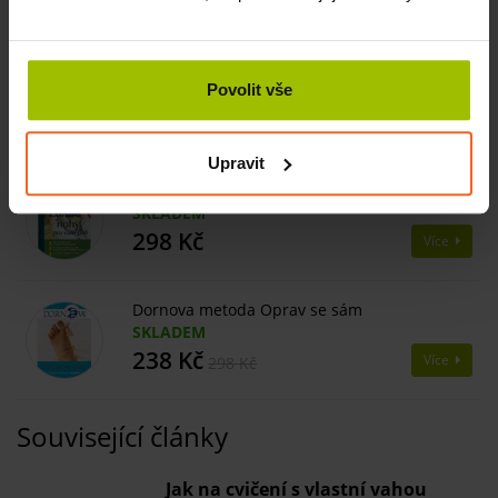
Související produkty
Pohybová soustava, 67 x 96 cm
Povolit vše
SKLADEM
424 Kč
Více
Upravit
Zdravé nohy pro vaše dítě
SKLADEM
298 Kč
Více
Dornova metoda Oprav se sám
SKLADEM
238 Kč
Více
298 Kč
Související články
​Jak na cvičení s vlastní vahou