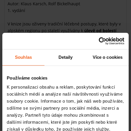
Autor: Klaus Karsch, Rolf Bickelhaupt
1. vydání
V knize jsou oživeny tradiční léčebné postupy, které byly v
alpském regionu po staletí využívány k
úlevě od bolestí
kloubů a zad
, často způsobených napětím a zkrácením
šlach a
fascií
. Německý venkovský lékař Klaus Karsch
znovu objevil tyto osvědčené metody a vytvořil
Souhlas
Detaily
Více o cookies
jednoduchou techniku manuální mobilizace kloubů, kterou
nazval Skribben, aby ji zpřístupnil širší veřejnosti.
Tato praktická příručka obsahuje detailní návody k použití
Používáme cookies
této metody. Skribben se vyznačuje jednoduchostí a
K personalizaci obsahu a reklam, poskytování funkcí
vysokou účinností – v krátké době může přinést výraznou
sociálních médií a analýze naší návštěvnosti využíváme
úlevu od bolesti a zlepšit pohyblivost. Kniha obsahuje
soubory cookie. Informace o tom, jak náš web používáte,
podrobné instrukce doplněné názornými fotografiemi,
sdílíme se svými partnery pro sociální média, inzerci a
které usnadňují porozumění jednotlivých kroků a postupů.
analýzy. Partneři tyto údaje mohou zkombinovat s
dalšími informacemi, které jste jim poskytli nebo které
získali v důsledku toho, že používáte jejich služby.