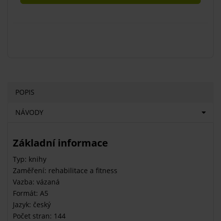
POPIS
NÁVODY
Základní informace
Typ: knihy
Zaměření: rehabilitace a fitness
Vazba: vázaná
Formát: A5
Jazyk: český
Počet stran: 144