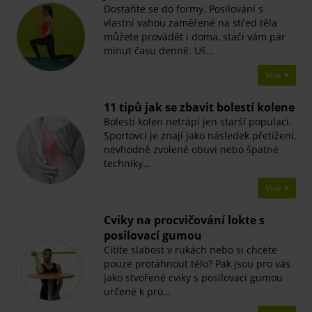
Dostaňte se do formy. Posilování s
vlastní vahou zaměřené na střed těla
můžete provádět i doma, stačí vám pár
minut času denně. Uš…
Více
11 tipů jak se zbavit bolestí kolene
Bolesti kolen netrápí jen starší populaci.
Sportovci je znají jako následek přetížení,
nevhodně zvolené obuvi nebo špatné
techniky…
Více
Cviky na procvičování lokte s
posilovací gumou
Cítíte slabost v rukách nebo si chcete
pouze protáhnout tělo? Pak jsou pro vás
jako stvořené cviky s posilovací gumou
určené k pro…