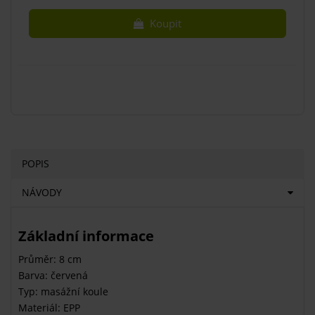
Koupit
POPIS
NÁVODY
Základní informace
Průměr: 8 cm
Barva: červená
Typ: masážní koule
Materiál: EPP