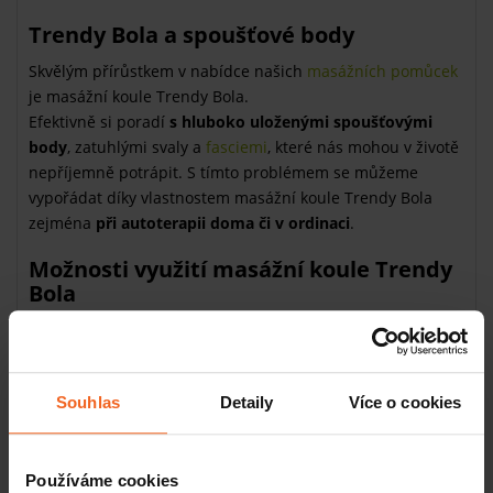
Trendy Bola a spoušťové body
Skvělým přírůstkem v nabídce našich
masážních pomůcek
je masážní koule Trendy Bola.
Efektivně si poradí
s hluboko uloženými spoušťovými
body
, zatuhlými svaly a
fasciemi
, které nás mohou v životě
nepříjemně potrápit. S tímto problémem se můžeme
vypořádat díky vlastnostem masážní koule Trendy Bola
zejména
při autoterapii doma či v ordinaci
.
Možnosti využití masážní koule Trendy
Bola
cílená masáž konkrétních míst
vleže na podlaze
ve stoje opřeni o zeď
Souhlas
Detaily
Více o cookies
Zvolte si v naší nabídce velikost a barvu Trendy Bola dle
vašich požadavků.
Pomocí tlaku
který si sami zvolíte
působíte na spoušťové body,
uvolňujete svaly
a tělo se
Používáme cookies
lépe prokrvuje. Úleva od bolesti a celkové uvolnění bude