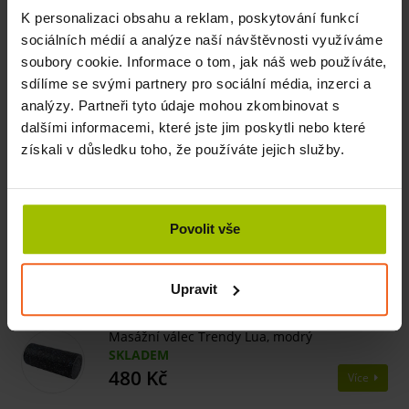
K personalizaci obsahu a reklam, poskytování funkcí
tou nejlepší odměnou.
sociálních médií a analýze naší návštěvnosti využíváme
soubory cookie. Informace o tom, jak náš web používáte,
sdílíme se svými partnery pro sociální média, inzerci a
Související produkty
analýzy. Partneři tyto údaje mohou zkombinovat s
dalšími informacemi, které jste jim poskytli nebo které
Masážní válec Trendy Dupla, šedý
získali v důsledku toho, že používáte jejich služby.
SKLADEM
290 Kč
Více
Povolit vše
Masážní válec Trendy Dupla XL, červený
SKLADEM
340 Kč
Více
Upravit
Masážní válec Trendy Lua, modrý
SKLADEM
480 Kč
Více