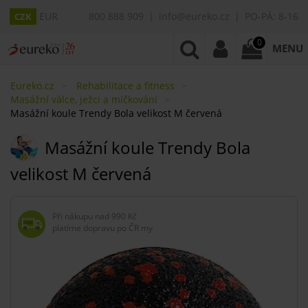
EUR
800 888 909
info@eureko.cz
PO-PÁ: 8-16
CZK
0
MENU
Eureko.cz
Rehabilitace a fitness
Masážní válce, ježci a míčkování
Masážní koule Trendy Bola velikost M červená
Masážní koule Trendy Bola
velikost M červená
Při nákupu nad
990 Kč
platíme dopravu po ČR my