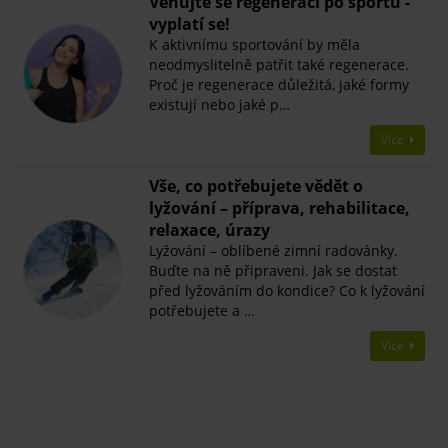
Věnujte se regeneraci po sportu -
vyplatí se!
K aktivnímu sportování by měla
neodmyslitelně patřit také regenerace.
Proč je regenerace důležitá, jaké formy
existují nebo jaké p…
Více
Vše, co potřebujete vědět o
lyžování – příprava, rehabilitace,
relaxace, úrazy
Lyžování – oblíbené zimní radovánky.
Buďte na ně připraveni. Jak se dostat
před lyžováním do kondice? Co k lyžování
potřebujete a …
Více