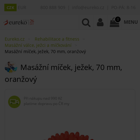
EUR
800 888 909
info@eureko.cz
PO-PÁ: 8-16
CZK
0
MENU
Eureko.cz
Rehabilitace a fitness
Masážní válce, ježci a míčkování
Masážní míček, ježek, 70 mm, oranžový
Masážní míček, ježek, 70 mm,
oranžový
Při nákupu nad
990 Kč
platíme dopravu po ČR my