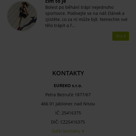
čím to je
Bolest po běhání trápí nejednoho
sportovce. Podívejte se na náš článek a
zjistěte, co za ní může být. Nenechte své
tělo trápit a ř…
Více
KONTAKTY
EUREKO s.r.o.
Petra Bezruče 1877/67
466 01 Jablonec nad Nisou
IČ: 25416375
DIČ: CZ25416375
Další kontakty