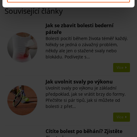
Související články
Jak se zbavit bolesti bederní
páteře
Bolesti pocítí během života téměř každý.
Někdy se jedná o závažný problém,
někdy ale jen o stažené svaly nebo
blokádu. Podívejte s…
Více
​Jak uvolnit svaly po výkonu
Uvolnit svaly po výkonu je základní
předpoklad, jak se vrátit brzy do formy.
Přečtěte si pár tipů, jak si můžete od
bolesti z přet…
Více
​Cítíte bolest po běhání? Zjistěte