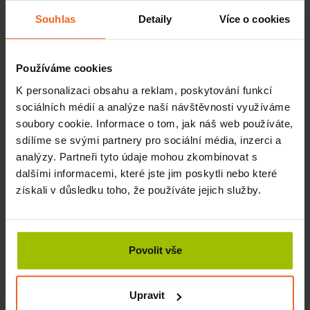
Antistresový masážní ježek je jednoduchá terapeutická
Souhlas
Detaily
Více o cookies
pomůcka vhodná pro automasáž chodidel nebo jiných
partií. Zlepšuje prokrvení a umožňuje rychlejší regeneraci
svalů. Je vhodnou
rehabilitační
pomůckou do vašeho
Používáme cookies
zaměstnání, školy nebo ji můžete využít po sportovním
výkonu.
K personalizaci obsahu a reklam, poskytování funkcí
sociálních médií a analýze naší návštěvnosti využíváme
soubory cookie. Informace o tom, jak náš web používáte,
Související produkty
sdílíme se svými partnery pro sociální média, inzerci a
analýzy. Partneři tyto údaje mohou zkombinovat s
dalšími informacemi, které jste jim poskytli nebo které
Masážní míček, ježek, nafukovací, 80 mm,
modrý
získali v důsledku toho, že používáte jejich služby.
SKLADEM
73 Kč
Více
Povolit vše
Masážní váleček, 15 cm, modrý
SKLADEM
150 Kč
Více
Upravit