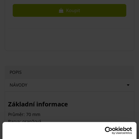
Koupit
POPIS
NÁVODY
Základní informace
Průměr: 70 mm
Barva: oranžová
Typ: masážní ježci