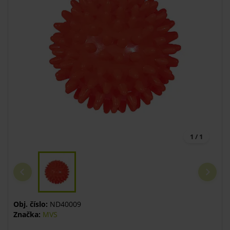
1 / 1
Obj. číslo:
ND40009
Značka:
MVS