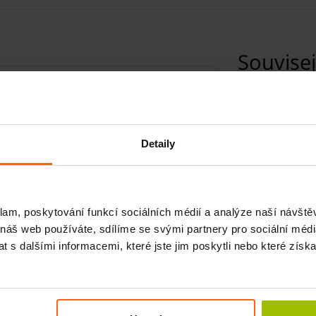
Souvisej
A
Detaily
3 - 32 mmHg)
A
klam, poskytování funkcí sociálních médií a analýze naší návšt
cnění a otoků různého původu horních
 náš web používáte, sdílíme se svými partnery pro sociální média
 s dalšími informacemi, které jste jim poskytli nebo které získa
jí latex
A
leků věnujte pozornost měření. Závisí na