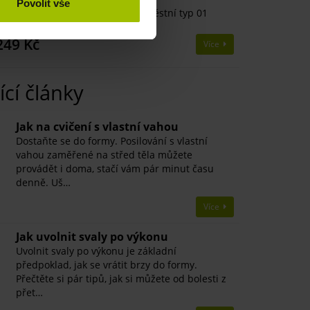
Povolit vše
vicenum ORTHO 360 bandáž zápěstní typ 01
SKLADEM
249 Kč
Více
ící články
​Jak na cvičení s vlastní vahou
Dostaňte se do formy. Posilování s vlastní
vahou zaměřené na střed těla můžete
provádět i doma, stačí vám pár minut času
denně. Uš…
Více
​Jak uvolnit svaly po výkonu
Uvolnit svaly po výkonu je základní
předpoklad, jak se vrátit brzy do formy.
Přečtěte si pár tipů, jak si můžete od bolesti z
přet…