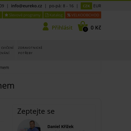
09
|
info@eureko.cz
| po-pá: 8 - 16 |
EUR
CZK
Slevové programy
Katalog
VELKOOBCHOD
Přihlásit
0 Kč
0
 CVIČENÍ
ZDRAVOTNICKÉ
LOVÁNÍ
POTŘEBY
lemem
emem
Zeptejte se
Daniel Křížek