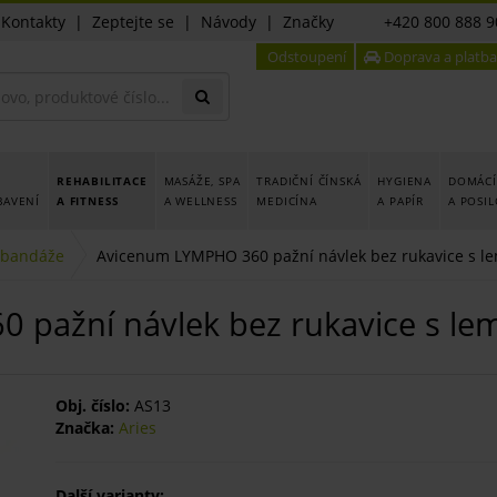
|
Kontakty
|
Zeptejte se
|
Návody
|
Značky
+420 800 888 9
Odstoupení
Doprava a platba
REHABILITACE
MASÁŽE, SPA
TRADIČNÍ ČÍNSKÁ
HYGIENA
DOMÁCÍ
BAVENÍ
A FITNESS
A WELLNESS
MEDICÍNA
A PAPÍR
A POSI
 bandáže
Avicenum LYMPHO 360 pažní návlek bez rukavice s 
 pažní návlek bez rukavice s l
Obj. číslo:
AS13
Značka:
Aries
Další varianty: