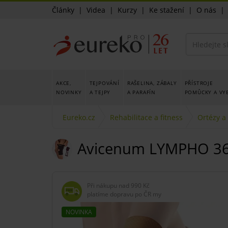
Články
|
Videa
|
Kurzy
|
Ke stažení
|
O nás
AKCE,
TEJPOVÁNÍ
RAŠELINA, ZÁBALY
PŘÍSTROJE
NOVINKY
A TEJPY
A PARAFÍN
POMŮCKY A VY
Eureko.cz
Rehabilitace a fitness
Ortézy a
Avicenum LYMPHO 360
Při nákupu nad
990 Kč
platíme dopravu po ČR my
NOVINKA