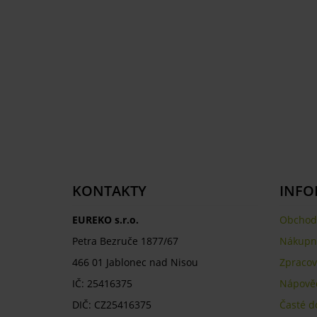
KONTAKTY
INFO
EUREKO s.r.o.
Obchod
Petra Bezruče 1877/67
Nákupní
466 01 Jablonec nad Nisou
Zpracov
IČ: 25416375
Nápově
DIČ: CZ25416375
Časté d