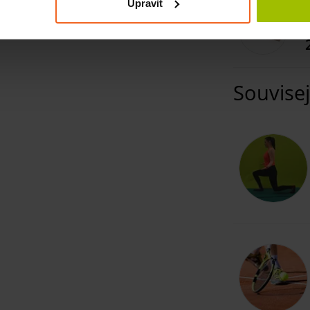
Upravit
A
Souvisej