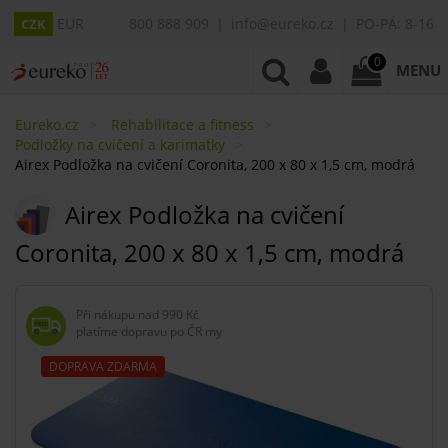
EUR
800 888 909
info@eureko.cz
PO-PÁ: 8-16
CZK
0
MENU
Eureko.cz
Rehabilitace a fitness
Podložky na cvičení a karimatky
Airex Podložka na cvičení Coronita, 200 x 80 x 1,5 cm, modrá
Airex Podložka na cvičení
Coronita, 200 x 80 x 1,5 cm, modrá
Při nákupu nad
990 Kč
platíme dopravu po ČR my
DOPRAVA ZDARMA