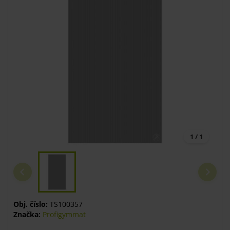
1 / 1
Obj. číslo:
TS100357
Značka:
Profigymmat