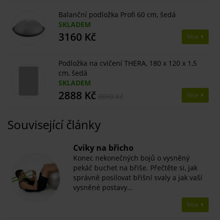
Balanční podložka Profi 60 cm, šedá
SKLADEM
3160 Kč
Více
Podložka na cvičení THERA, 180 x 120 x 1,5
cm, šedá
SKLADEM
2888 Kč
Více
3850 Kč
Související články
​Cviky na břicho
Konec nekonečných bojů o vysněný
pekáč buchet na břiše. Přečtěte si, jak
správně posilovat břišní svaly a jak vaší
vysněné postavy…
Více