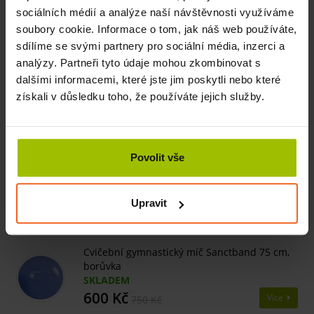
Údržba
sociálních médií a analýze naší návštěvnosti využíváme
Uzavřená struktura nepropouští vlhkost ani nečistoty.
soubory cookie. Informace o tom, jak náš web používáte,
Podložka je snadno omyvatelná a hygienická.
sdílíme se svými partnery pro sociální média, inzerci a
analýzy. Partneři tyto údaje mohou zkombinovat s
Rozměry
dalšími informacemi, které jste jim poskytli nebo které
Rozměr 200 x 100 x 2,5 cm poskytuje nadstandardní
získali v důsledku toho, že používáte jejich služby.
komfortní plochu. Odchylka rozměrů může být max. 2 %.
Poznámka
Povolit vše
Obrázek je pouze ilustrativní.
Upravit
Související produkty
Cvičební gymnastický míč Sanctband 75 cm,
borůvka
SKLADEM
600 Kč
Více
750 Kč