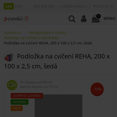
EUR
800 888 909
info@eureko.cz
PO-PÁ: 8-16
CZK
0
MENU
Eureko.cz
Rehabilitace a fitness
Podložky na cvičení a karimatky
Podložka na cvičení REHA, 200 x 100 x 2,5 cm, šedá
Podložka na cvičení REHA, 200 x
100 x 2,5 cm, šedá
Při nákupu nad
990 Kč
platíme dopravu po ČR my
-10%
DOPRAVA ZDARMA
NOVINKA
AKCE