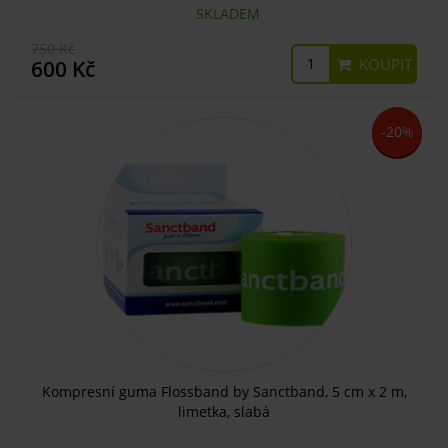
SKLADEM
750 Kč
KOUPIT
600 Kč
-20%
Kompresní guma Flossband by Sanctband, 5 cm x 2 m,
limetka, slabá