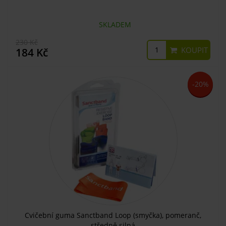
SKLADEM
230 Kč
KOUPIT
184 Kč
-20%
Cvičební guma Sanctband Loop (smyčka), pomeranč,
středně silná