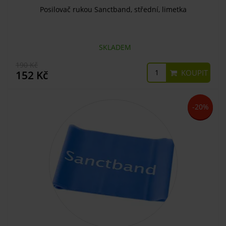
Posilovač rukou Sanctband, střední, limetka
SKLADEM
190 Kč
KOUPIT
152 Kč
-20%