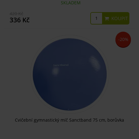
SKLADEM
420 Kč
KOUPIT
336 Kč
-20%
Cvičební gymnastický míč Sanctband 75 cm, borůvka