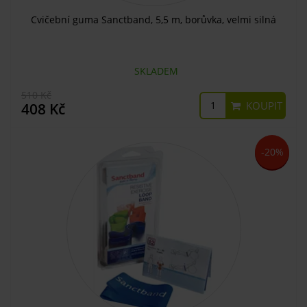
Cvičební guma Sanctband, 5,5 m, borůvka, velmi silná
SKLADEM
510 Kč
KOUPIT
408 Kč
-20%