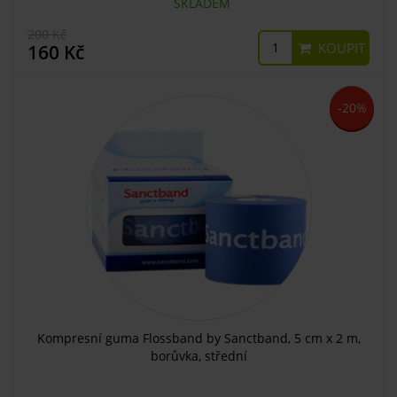
SKLADEM
200 Kč
KOUPIT
160 Kč
-20%
Kompresní guma Flossband by Sanctband, 5 cm x 2 m,
borůvka, střední