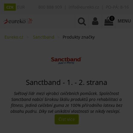
EUR
800 888 909
info@eureko.cz
PO-PÁ: 8-16
CZK
0
MENU
Eureko.cz
Sanctband
Produkty značky
Sanctband - 1. - 2. strana
Světový lídr mezi výrobci cvičebních pomůcek. Společnost
Sanctband nabízí širokou škálu produktů pro rehabilitaci a
fitness. Jediná cvičební guma ze 100% přírodního latexu bez
obsahu pudru. Díky své unikátní vlastnosti se nikdy neslepí.
Číst více