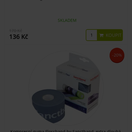
SKLADEM
170 Kč
KOUPIT
136 Kč
-20%
Kompresní guma Flossband by Sanctband, extra dlouhá,