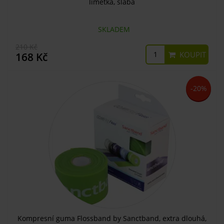
limetka, slabá
SKLADEM
210 Kč
KOUPIT
168 Kč
-20%
Kompresní guma Flossband by Sanctband, extra dlouhá,