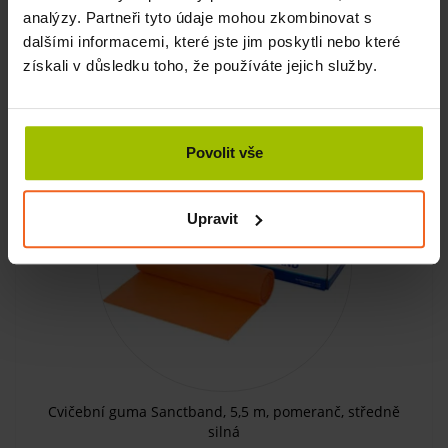
analýzy. Partneři tyto údaje mohou zkombinovat s
SKLADEM
dalšími informacemi, které jste jim poskytli nebo které
získali v důsledku toho, že používáte jejich služby.
490 Kč
KOUPIT
392 Kč
-20%
Povolit vše
Upravit
Cvičební guma Sanctband, 5,5 m, pomeranč, středně
silná