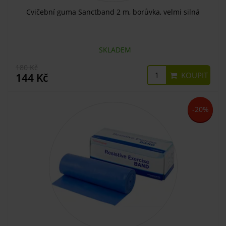
Cvičební guma Sanctband 2 m, borůvka, velmi silná
SKLADEM
180 Kč
KOUPIT
144 Kč
-20%