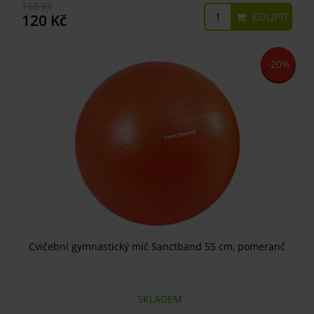
150 Kč
KOUPIT
120 Kč
-20%
Cvičební gymnastický míč Sanctband 55 cm, pomeranč
SKLADEM