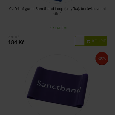
Cvičební guma Sanctband Loop (smyčka), borůvka, velmi
silná
SKLADEM
230 Kč
KOUPIT
184 Kč
-20%