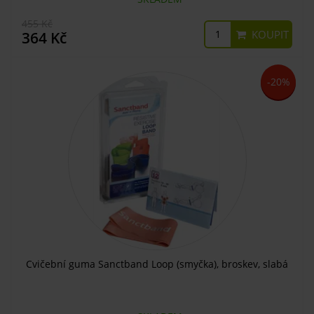
455 Kč
KOUPIT
364 Kč
-20%
Cvičební guma Sanctband Loop (smyčka), broskev, slabá