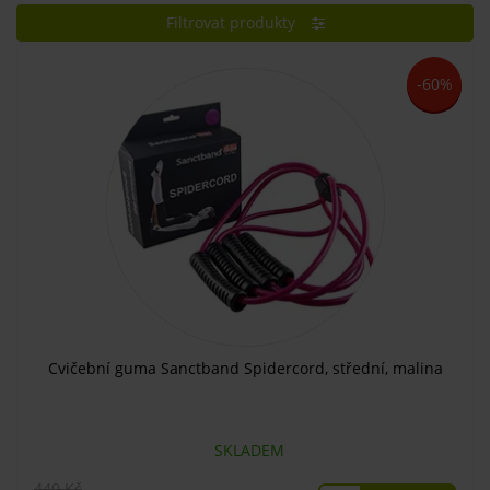
Filtrovat produkty
-60%
Cvičební guma Sanctband Spidercord, střední, malina
SKLADEM
440 Kč