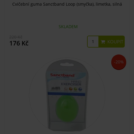
Cvičební guma Sanctband Loop (smyčka), limetka, silná
SKLADEM
220 Kč
KOUPIT
176 Kč
-20%