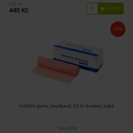
550 Kč
KOUPIT
440 Kč
-20%
Cvičební guma Sanctband, 5,5 m, broskev, slabá
SKLADEM