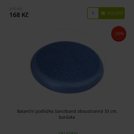
210 Kč
KOUPIT
168 Kč
-20%
Balanční podložka Sanctband oboustranná 33 cm,
borůvka
SKLADEM