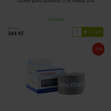
Cvičební guma Sanctband, 5,5 m, limetka, silná
SKLADEM
430 Kč
KOUPIT
344 Kč
-20%