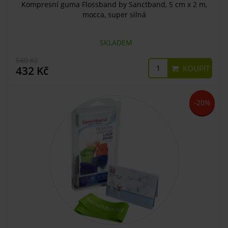
Kompresní guma Flossband by Sanctband, 5 cm x 2 m,
mocca, super silná
SKLADEM
540 Kč
KOUPIT
432 Kč
-20%