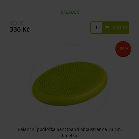
SKLADEM
420 Kč
KOUPIT
336 Kč
-20%
Balanční podložka Sanctband oboustranná 33 cm,
limetka